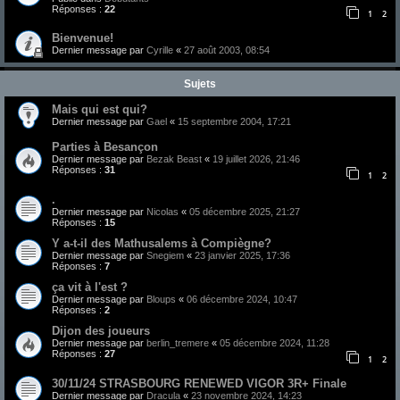
Réponses :
22
1
2
Bienvenue!
Dernier message par
Cyrille
«
27 août 2003, 08:54
Sujets
Mais qui est qui?
Dernier message par
Gael
«
15 septembre 2004, 17:21
Parties à Besançon
Dernier message par
Bezak Beast
«
19 juillet 2026, 21:46
Réponses :
31
1
2
.
Dernier message par
Nicolas
«
05 décembre 2025, 21:27
Réponses :
15
Y a-t-il des Mathusalems à Compiègne?
Dernier message par
Snegiem
«
23 janvier 2025, 17:36
Réponses :
7
ça vit à l'est ?
Dernier message par
Bloups
«
06 décembre 2024, 10:47
Réponses :
2
Dijon des joueurs
Dernier message par
berlin_tremere
«
05 décembre 2024, 11:28
Réponses :
27
1
2
30/11/24 STRASBOURG RENEWED VIGOR 3R+ Finale
Dernier message par
Dracula
«
23 novembre 2024, 14:23