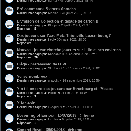
Dernier message par
darkal
«
08 octobre 2021, 08:40
Pré commande Starters Anarchs
Dernier message par
Nicolas
«
31 juillet 2021, 04:10
Livraison de Collection et tapage de carton !!!
Dernier message par
Bloups
«
29 juillet 2021, 21:37
Réponses :
5
Des joueurs sur l’axe Metz-Thionville-Luxembourg?
Dernier message par
fred
«
30 mars 2021, 20:53
Réponses :
17
Nouveau joueur cherche joueurs sur Lille et ses environs.
Dernier message par
Khanshin
«
20 octobre 2020, 22:43
Réponses :
20
Liège - prereleased de la VF
Dernier message par
Stéphane81
«
31 janvier 2020, 09:02
Venez nombreux !
Dernier message par
gravolis
«
14 septembre 2019, 10:59
Y a t il encore des joueurs sur Strasbourg et l'Alsace
Dernier message par
Hellgie
«
21 juin 2019, 15:08
Réponses :
3
Y fo venir
Dernier message par
eveque69
«
22 avril 2019, 00:03
Becoming of Ennoia - 15/07/2018 - @home
Dernier message par
Nicolas
«
05 juillet 2018, 14:05
Réponses :
1
Gangrel Revel - 30/06/2018 - @home