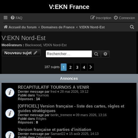
V:EKN France
FAQ
Inscription
Connexion
R
Accueil du forum
Domaines de France
V:EKN Nord-Est
e
V:EKN Nord-Est
c
Modérateurs :
Blackwood
,
VEKN Nord-Est
h
Nouveau sujet
Rechercher
Recherche avan
e
r
1
2
3
4
Suivant
187 sujets
c
Annonces
h
e
RECAPITULATIF TOURNOIS A VENIR
Dernier message par
fred
«
28 mai 2026, 19:12
r
Publié dans
Tournois
Réponses :
14
[OFFICIEL] Version française - liste des cartes, règles et
guides stratégiques
Dernier message par
berlin_tremere
«
09 mars 2026, 13:16
Publié dans
Règles
Réponses :
8
Version française et parties d'initiation
Dernier message par
Samael22
«
15 août 2025, 14:13
Publié dans
Débutants