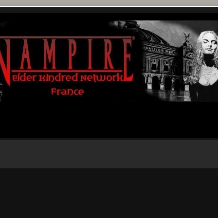
rcher
echerche avancée