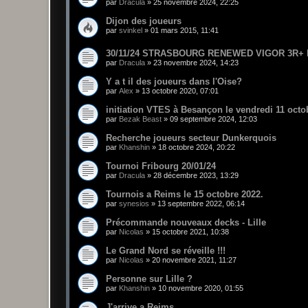
par
Dracula
»
25 novembre 2024, 22:25
Dijon des joueurs
par
svinkel
»
01 mars 2015, 11:41
30/11/24 STRASBOURG RENEWED VIGOR 3R+ F
par
Dracula
»
23 novembre 2024, 14:23
Y a t il des joueurs dans l'Oise?
par
Alex
»
13 octobre 2020, 07:01
initiation VTES à Besançon le vendredi 11 octo
par
Bezak Beast
»
09 septembre 2024, 12:03
Recherche joueurs secteur Dunkerquois
par
Khanshin
»
18 octobre 2024, 20:22
Tournoi Fribourg 20/01/24
par
Dracula
»
28 décembre 2023, 13:29
Tournois a Reims le 15 octobre 2022.
par
synesios
»
13 septembre 2022, 06:14
Précommande nouveaux decks - Lille
par
Nicolas
»
15 octobre 2021, 10:38
Le Grand Nord se réveille !!!
par
Nicolas
»
20 novembre 2021, 11:27
Personne sur Lille ?
par
Khanshin
»
10 novembre 2020, 01:55
J'arrive a Reims