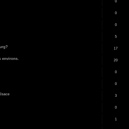
0
0
0
5
ourg?
17
s environs.
20
0
0
Alsace
3
0
1