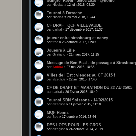
Gangrel Revel - 30/06/2018 - @home
par
Nicolas
»
12 juin 2018, 08:30
Tournoi à l'arrache
par
Nicolas
»
28 mai 2018, 13:44
CF DRAFT QCF VILLEVAUDE
par
darkal
»
17 décembre 2017, 11:37
joueur entre strasbourg et nancy
par
fred
»
26 octobre 2017, 11:09
Joueurs à Lille
par
Gratiano
»
21 mars 2017, 11:15
Message de Ben Peal - de passage à Strasbourg
par
Ankha
»
27 mai 2016, 10:33
Villes de l'Est : viendez au CF 2015 !
par
alzeglide
»
22 juin 2015, 17:40
CF DE DRAFT ET MARATHON DU 22 AU 25/05
par
darkal
»
26 février 2015, 18:49
Tournoi SBN Soissons - 14/02/2015
par
alzeglide
»
11 janvier 2015, 11:18
MQF Reims
par
Bee
»
17 octobre 2014, 13:44
DES LOTS POUR LES GROS...
par
alzeglide
»
24 octobre 2014, 20:19