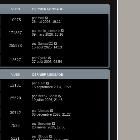
VUES
DERNIER MESSAGE
par
fred
10975
28 mai 2026, 19:12
par
berlin_tremere
171857
09 mars 2026, 13:16
par
Samael22
255973
15 août 2025, 14:13
par
Cyrille
12627
27 août 2003, 08:54
VUES
DERNIER MESSAGE
par
Gael
12131
15 septembre 2004, 17:21
par
Bezak Beast
25628
19 juillet 2026, 21:46
par
Nicolas
39742
05 décembre 2025, 21:27
par
Snegiem
7529
23 janvier 2025, 17:36
par
Bloups
5121
06 décembre 2024, 10:47