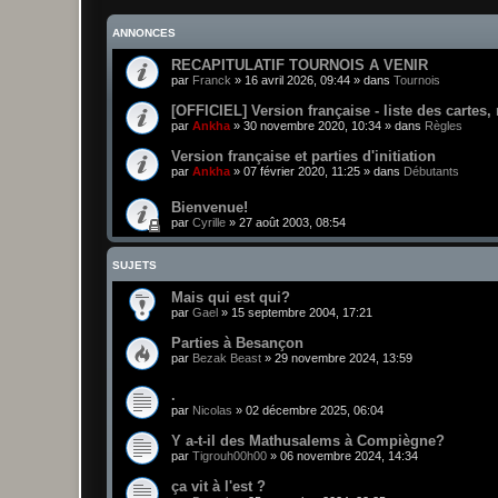
ANNONCES
RECAPITULATIF TOURNOIS A VENIR
par
Franck
»
16 avril 2026, 09:44
» dans
Tournois
[OFFICIEL] Version française - liste des cartes,
par
Ankha
»
30 novembre 2020, 10:34
» dans
Règles
Version française et parties d'initiation
par
Ankha
»
07 février 2020, 11:25
» dans
Débutants
Bienvenue!
par
Cyrille
»
27 août 2003, 08:54
SUJETS
Mais qui est qui?
par
Gael
»
15 septembre 2004, 17:21
Parties à Besançon
par
Bezak Beast
»
29 novembre 2024, 13:59
.
par
Nicolas
»
02 décembre 2025, 06:04
Y a-t-il des Mathusalems à Compiègne?
par
Tigrouh00h00
»
06 novembre 2024, 14:34
ça vit à l'est ?