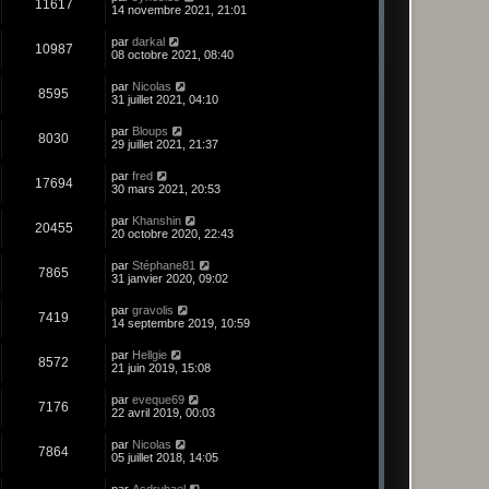
11617
14 novembre 2021, 21:01
par
darkal
10987
08 octobre 2021, 08:40
par
Nicolas
8595
31 juillet 2021, 04:10
par
Bloups
8030
29 juillet 2021, 21:37
par
fred
17694
30 mars 2021, 20:53
par
Khanshin
20455
20 octobre 2020, 22:43
par
Stéphane81
7865
31 janvier 2020, 09:02
par
gravolis
7419
14 septembre 2019, 10:59
par
Hellgie
8572
21 juin 2019, 15:08
par
eveque69
7176
22 avril 2019, 00:03
par
Nicolas
7864
05 juillet 2018, 14:05
par
Asdrubael