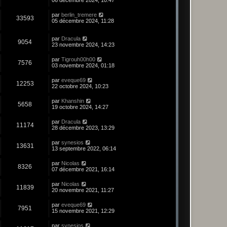
par
berlin_tremere
33593
05 décembre 2024, 11:28
par
Dracula
9054
23 novembre 2024, 14:23
par
Tigrouh00h00
7576
03 novembre 2024, 01:18
par
eveque69
12253
22 octobre 2024, 10:23
par
Khanshin
5658
19 octobre 2024, 14:27
par
Dracula
11174
28 décembre 2023, 13:29
par
synesios
13631
13 septembre 2022, 06:14
par
Nicolas
8326
07 décembre 2021, 16:14
par
Nicolas
11839
20 novembre 2021, 11:27
par
eveque69
7951
15 novembre 2021, 12:29
par
synesios