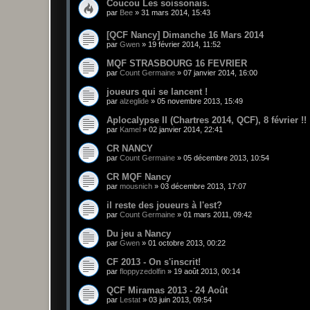
Coucou Les soissonais.
par
Bee
»
31 mars 2014, 15:43
[QCF Nancy] Dimanche 16 Mars 2014
par
Gwen
»
19 février 2014, 11:52
MQF STRASBOURG 16 FEVRIER
par
Count Germaine
»
07 janvier 2014, 16:00
joueurs qui se lancent !
par
alzeglide
»
05 novembre 2013, 15:49
Aplocalypse II (Chartres 2014, QCF), 8 février !!
par
Kamel
»
02 janvier 2014, 22:41
CR NANCY
par
Count Germaine
»
05 décembre 2013, 10:54
CR MQF Nancy
par
mousnich
»
03 décembre 2013, 17:07
il reste des joueurs à l'est?
par
Count Germaine
»
01 mars 2011, 09:42
Du jeu a Nancy
par
Gwen
»
01 octobre 2013, 00:22
CF 2013 - On s'inscrit!
par
floppyzedolfin
»
19 août 2013, 00:14
QCF Miramas 2013 - 24 Août
par
Lestat
»
03 juin 2013, 09:54