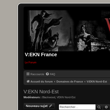
V:EKN France
Le Forum
Raccourcis
FAQ
Accueil du forum
Domaines de France
V:EKN Nord-Est
V:EKN Nord-Est
Modérateurs :
Blackwood
,
VEKN Nord-Est
Nouveau sujet
Reche
R