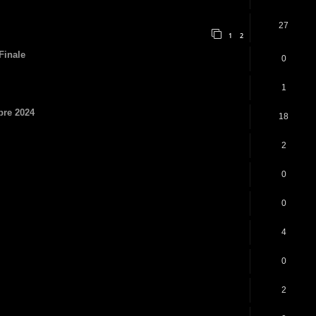
27
1
2
inale
0
1
bre 2024
18
2
0
0
4
0
2