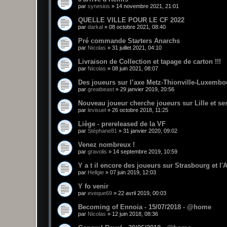
par
synesios
»
14 novembre 2021, 21:01
QUELLE VILLE POUR LE CF 2022
par
darkal
»
08 octobre 2021, 08:40
Pré commande Starters Anarchs
par
Nicolas
»
31 juillet 2021, 04:10
Livraison de Collection et tapage de carton !!!
par
Nicolas
»
08 juin 2021, 08:07
Des joueurs sur l’axe Metz-Thionville-Luxemb
par
greatbeast
»
29 janvier 2019, 20:56
Nouveau joueur cherche joueurs sur Lille et se
par
levisuel
»
26 octobre 2018, 11:25
Liège - prereleased de la VF
par
Stéphane81
»
31 janvier 2020, 09:02
Venez nombreux !
par
gravolis
»
14 septembre 2019, 10:59
Y a t il encore des joueurs sur Strasbourg et l'
par
Hellgie
»
07 juin 2019, 12:03
Y fo venir
par
eveque69
»
22 avril 2019, 00:03
Becoming of Ennoia - 15/07/2018 - @home
par
Nicolas
»
12 juin 2018, 08:36