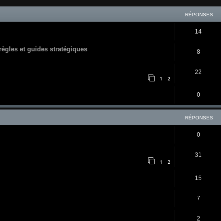
RÉPONSES
14
 règles et guides stratégiques
8
22
1
2
0
RÉPONSES
0
31
1
2
15
7
2