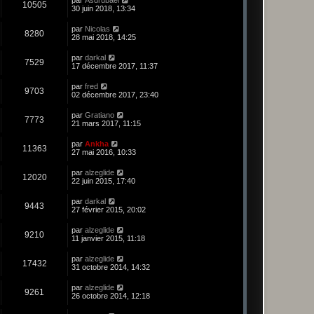
10505
30 juin 2018, 13:34
par
Nicolas
8280
28 mai 2018, 14:25
par
darkal
7529
17 décembre 2017, 11:37
par
fred
9703
02 décembre 2017, 23:40
par
Gratiano
7773
21 mars 2017, 11:15
par
Ankha
11363
27 mai 2016, 10:33
par
alzeglide
12020
22 juin 2015, 17:40
par
darkal
9443
27 février 2015, 20:02
par
alzeglide
9210
11 janvier 2015, 11:18
par
alzeglide
17432
31 octobre 2014, 14:32
par
alzeglide
9261
26 octobre 2014, 12:18