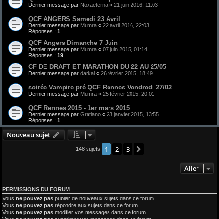
Dernier message par
Noxaeterna
«
21 juin 2016, 11:03
QCF ANGERS Samedi 23 Avril
Dernier message par
Mumra
«
22 avril 2016, 22:03
Réponses :
1
QCF Angers Dimanche 7 Juin
Dernier message par
Mumra
«
07 juin 2015, 01:14
Réponses :
19
CF DE DRAFT ET MARATHON DU 22 AU 25/05
Dernier message par
darkal
«
26 février 2015, 18:49
soirée Vampire pré-QCF Rennes Vendredi 27/02
Dernier message par
Mumra
«
25 février 2015, 20:01
QCF Rennes 2015 - 1er mars 2015
Dernier message par
Gratiano
«
23 janvier 2015, 13:55
Réponses :
1
Nouveau sujet
1
2
3
Suivant
148 sujets
Aller
PERMISSIONS DU FORUM
Vous
ne pouvez pas
publier de nouveaux sujets dans ce forum
Vous
ne pouvez pas
répondre aux sujets dans ce forum
Vous
ne pouvez pas
modifier vos messages dans ce forum
Vous
ne pouvez pas
supprimer vos messages dans ce forum