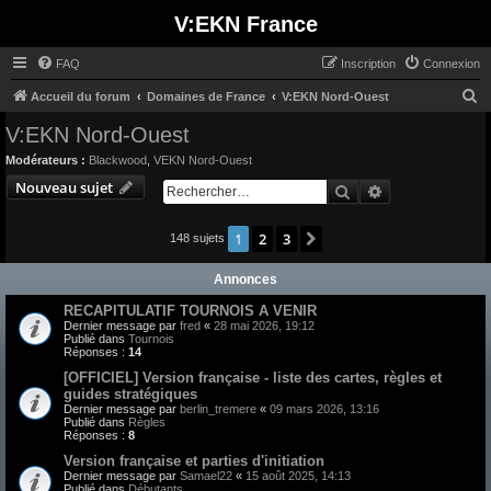
V:EKN France
FAQ
Inscription
Connexion
R
Accueil du forum
Domaines de France
V:EKN Nord-Ouest
e
V:EKN Nord-Ouest
c
Modérateurs :
Blackwood
,
VEKN Nord-Ouest
h
Nouveau sujet
Rechercher
Recherche avan
e
r
1
2
3
Suivant
148 sujets
c
Annonces
h
e
RECAPITULATIF TOURNOIS A VENIR
Dernier message par
fred
«
28 mai 2026, 19:12
r
Publié dans
Tournois
Réponses :
14
[OFFICIEL] Version française - liste des cartes, règles et
guides stratégiques
Dernier message par
berlin_tremere
«
09 mars 2026, 13:16
Publié dans
Règles
Réponses :
8
Version française et parties d'initiation
Dernier message par
Samael22
«
15 août 2025, 14:13
Publié dans
Débutants