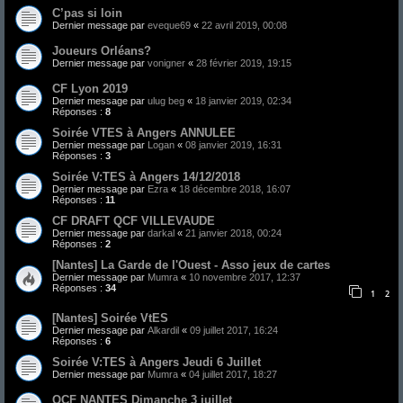
C’pas si loin
Dernier message par
eveque69
«
22 avril 2019, 00:08
Joueurs Orléans?
Dernier message par
vonigner
«
28 février 2019, 19:15
CF Lyon 2019
Dernier message par
ulug beg
«
18 janvier 2019, 02:34
Réponses :
8
Soirée VTES à Angers ANNULEE
Dernier message par
Logan
«
08 janvier 2019, 16:31
Réponses :
3
Soirée V:TES à Angers 14/12/2018
Dernier message par
Ezra
«
18 décembre 2018, 16:07
Réponses :
11
CF DRAFT QCF VILLEVAUDE
Dernier message par
darkal
«
21 janvier 2018, 00:24
Réponses :
2
[Nantes] La Garde de l'Ouest - Asso jeux de cartes
Dernier message par
Mumra
«
10 novembre 2017, 12:37
Réponses :
34
1
2
[Nantes] Soirée VtES
Dernier message par
Alkardil
«
09 juillet 2017, 16:24
Réponses :
6
Soirée V:TES à Angers Jeudi 6 Juillet
Dernier message par
Mumra
«
04 juillet 2017, 18:27
QCF NANTES Dimanche 3 juillet