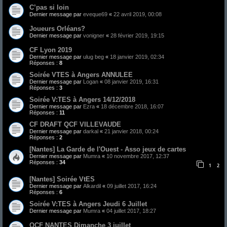
C’pas si loin
Dernier message par
eveque69
«
22 avril 2019, 00:08
Joueurs Orléans?
Dernier message par
vonigner
«
28 février 2019, 19:15
CF Lyon 2019
Dernier message par
ulug beg
«
18 janvier 2019, 02:34
Réponses :
8
Soirée VTES à Angers ANNULEE
Dernier message par
Logan
«
08 janvier 2019, 16:31
Réponses :
3
Soirée V:TES à Angers 14/12/2018
Dernier message par
Ezra
«
18 décembre 2018, 16:07
Réponses :
11
CF DRAFT QCF VILLEVAUDE
Dernier message par
darkal
«
21 janvier 2018, 00:24
Réponses :
2
[Nantes] La Garde de l'Ouest - Asso jeux de cartes
Dernier message par
Mumra
«
10 novembre 2017, 12:37
Réponses :
34
1
2
[Nantes] Soirée VtES
Dernier message par
Alkardil
«
09 juillet 2017, 16:24
Réponses :
6
Soirée V:TES à Angers Jeudi 6 Juillet
Dernier message par
Mumra
«
04 juillet 2017, 18:27
QCF NANTES Dimanche 3 juillet