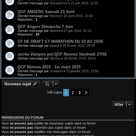
Dernier message par
Noxaeterna
«
21 juin 2016, 11:03
QCF ANGERS Samedi 23 Avril
Dernier message par
Mumra
«
22 avril 2016, 22:03
Réponses :
1
QCF Angers Dimanche 7 Juin
Dernier message par
Mumra
«
07 juin 2015, 01:14
Réponses :
19
CF DE DRAFT ET MARATHON DU 22 AU 25/05
Dernier message par
darkal
«
26 février 2015, 18:49
soirée Vampire pré-QCF Rennes Vendredi 27/02
Dernier message par
Mumra
«
25 février 2015, 20:01
QCF Rennes 2015 - 1er mars 2015
Dernier message par
Gratiano
«
23 janvier 2015, 13:55
Réponses :
1
Nouveau sujet
1
2
3
Suivant
148 sujets
Aller
PERMISSIONS DU FORUM
Vous
ne pouvez pas
publier de nouveaux sujets dans ce forum
Vous
ne pouvez pas
répondre aux sujets dans ce forum
Vous
ne pouvez pas
modifier vos messages dans ce forum
Vous
ne pouvez pas
supprimer vos messages dans ce forum