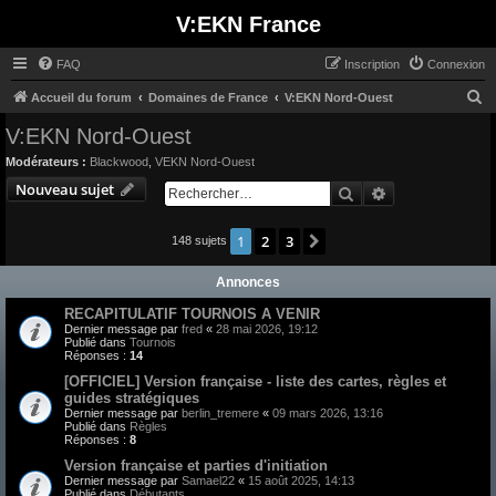
V:EKN France
FAQ
Inscription
Connexion
R
Accueil du forum
Domaines de France
V:EKN Nord-Ouest
e
V:EKN Nord-Ouest
c
Modérateurs :
Blackwood
,
VEKN Nord-Ouest
h
Nouveau sujet
Rechercher
Recherche avan
e
r
1
2
3
Suivant
148 sujets
c
Annonces
h
e
RECAPITULATIF TOURNOIS A VENIR
Dernier message par
fred
«
28 mai 2026, 19:12
r
Publié dans
Tournois
Réponses :
14
[OFFICIEL] Version française - liste des cartes, règles et
guides stratégiques
Dernier message par
berlin_tremere
«
09 mars 2026, 13:16
Publié dans
Règles
Réponses :
8
Version française et parties d'initiation
Dernier message par
Samael22
«
15 août 2025, 14:13
Publié dans
Débutants