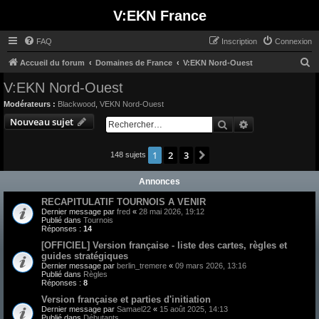
V:EKN France
FAQ
Inscription
Connexion
R
Accueil du forum
Domaines de France
V:EKN Nord-Ouest
e
V:EKN Nord-Ouest
c
Modérateurs :
Blackwood
,
VEKN Nord-Ouest
h
Nouveau sujet
Rechercher
Recherche avan
e
r
1
2
3
Suivant
148 sujets
c
Annonces
h
e
RECAPITULATIF TOURNOIS A VENIR
Dernier message par
fred
«
28 mai 2026, 19:12
r
Publié dans
Tournois
Réponses :
14
[OFFICIEL] Version française - liste des cartes, règles et
guides stratégiques
Dernier message par
berlin_tremere
«
09 mars 2026, 13:16
Publié dans
Règles
Réponses :
8
Version française et parties d'initiation
Dernier message par
Samael22
«
15 août 2025, 14:13
Publié dans
Débutants