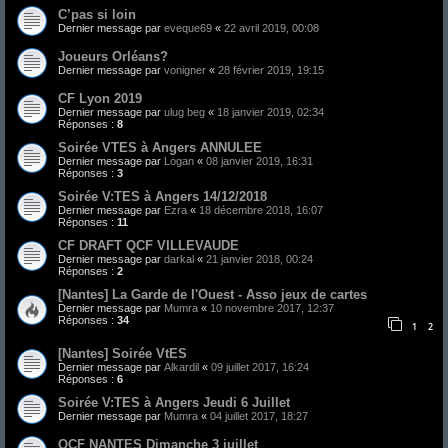
C’pas si loin
Dernier message par
eveque69
«
22 avril 2019, 00:08
Joueurs Orléans?
Dernier message par
vonigner
«
28 février 2019, 19:15
CF Lyon 2019
Dernier message par
ulug beg
«
18 janvier 2019, 02:34
Réponses :
8
Soirée VTES à Angers ANNULEE
Dernier message par
Logan
«
08 janvier 2019, 16:31
Réponses :
3
Soirée V:TES à Angers 14/12/2018
Dernier message par
Ezra
«
18 décembre 2018, 16:07
Réponses :
11
CF DRAFT QCF VILLEVAUDE
Dernier message par
darkal
«
21 janvier 2018, 00:24
Réponses :
2
[Nantes] La Garde de l'Ouest - Asso jeux de cartes
Dernier message par
Mumra
«
10 novembre 2017, 12:37
Réponses :
34
1
2
[Nantes] Soirée VtES
Dernier message par
Alkardil
«
09 juillet 2017, 16:24
Réponses :
6
Soirée V:TES à Angers Jeudi 6 Juillet
Dernier message par
Mumra
«
04 juillet 2017, 18:27
QCF NANTES Dimanche 3 juillet