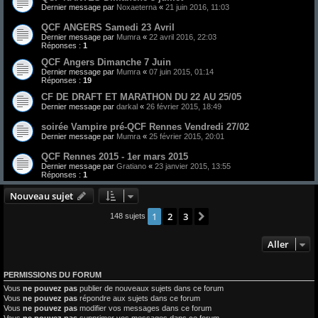
Dernier message par
Noxaeterna
«
21 juin 2016, 11:03
QCF ANGERS Samedi 23 Avril
Dernier message par
Mumra
«
22 avril 2016, 22:03
Réponses :
1
QCF Angers Dimanche 7 Juin
Dernier message par
Mumra
«
07 juin 2015, 01:14
Réponses :
19
CF DE DRAFT ET MARATHON DU 22 AU 25/05
Dernier message par
darkal
«
26 février 2015, 18:49
soirée Vampire pré-QCF Rennes Vendredi 27/02
Dernier message par
Mumra
«
25 février 2015, 20:01
QCF Rennes 2015 - 1er mars 2015
Dernier message par
Gratiano
«
23 janvier 2015, 13:55
Réponses :
1
Nouveau sujet
1
2
3
Suivant
148 sujets
Aller
PERMISSIONS DU FORUM
Vous
ne pouvez pas
publier de nouveaux sujets dans ce forum
Vous
ne pouvez pas
répondre aux sujets dans ce forum
Vous
ne pouvez pas
modifier vos messages dans ce forum
Vous
ne pouvez pas
supprimer vos messages dans ce forum