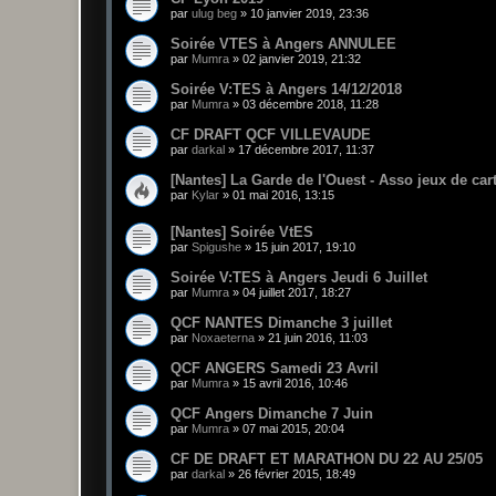
par
ulug beg
»
10 janvier 2019, 23:36
Soirée VTES à Angers ANNULEE
par
Mumra
»
02 janvier 2019, 21:32
Soirée V:TES à Angers 14/12/2018
par
Mumra
»
03 décembre 2018, 11:28
CF DRAFT QCF VILLEVAUDE
par
darkal
»
17 décembre 2017, 11:37
[Nantes] La Garde de l'Ouest - Asso jeux de car
par
Kylar
»
01 mai 2016, 13:15
[Nantes] Soirée VtES
par
Spigushe
»
15 juin 2017, 19:10
Soirée V:TES à Angers Jeudi 6 Juillet
par
Mumra
»
04 juillet 2017, 18:27
QCF NANTES Dimanche 3 juillet
par
Noxaeterna
»
21 juin 2016, 11:03
QCF ANGERS Samedi 23 Avril
par
Mumra
»
15 avril 2016, 10:46
QCF Angers Dimanche 7 Juin
par
Mumra
»
07 mai 2015, 20:04
CF DE DRAFT ET MARATHON DU 22 AU 25/05
par
darkal
»
26 février 2015, 18:49