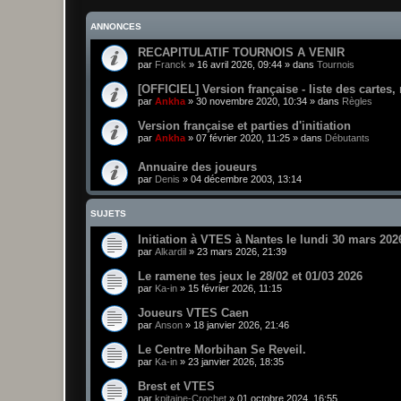
ANNONCES
RECAPITULATIF TOURNOIS A VENIR
par
Franck
»
16 avril 2026, 09:44
» dans
Tournois
[OFFICIEL] Version française - liste des cartes,
par
Ankha
»
30 novembre 2020, 10:34
» dans
Règles
Version française et parties d'initiation
par
Ankha
»
07 février 2020, 11:25
» dans
Débutants
Annuaire des joueurs
par
Denis
»
04 décembre 2003, 13:14
SUJETS
Initiation à VTES à Nantes le lundi 30 mars 202
par
Alkardil
»
23 mars 2026, 21:39
Le ramene tes jeux le 28/02 et 01/03 2026
par
Ka-in
»
15 février 2026, 11:15
Joueurs VTES Caen
par
Anson
»
18 janvier 2026, 21:46
Le Centre Morbihan Se Reveil.
par
Ka-in
»
23 janvier 2026, 18:35
Brest et VTES
par
kpitaine-Crochet
»
01 octobre 2024, 16:55