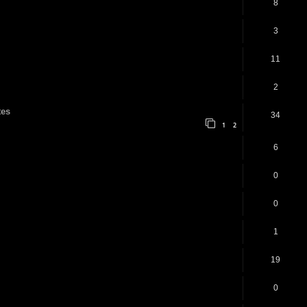
8
3
11
2
tes
34
1
2
6
0
0
1
19
0