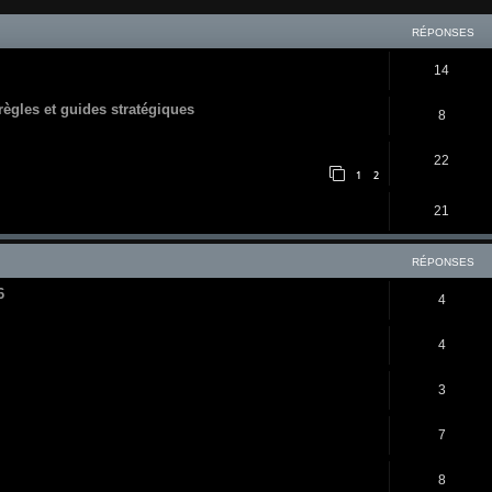
RÉPONSES
14
 règles et guides stratégiques
8
22
1
2
21
RÉPONSES
6
4
4
3
7
8