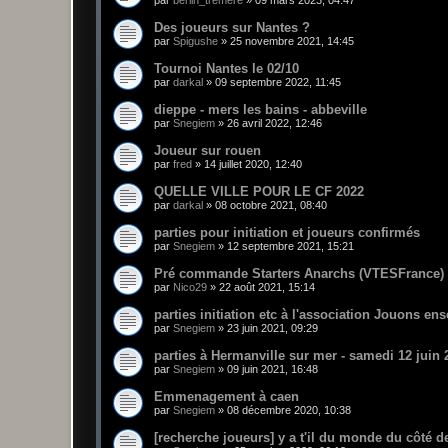
par
berlin_tremere
»
09 mars 2023, 04:47
Des joueurs sur Nantes ?
par
Spigushe
»
25 novembre 2021, 14:45
Tournoi Nantes le 02/10
par
darkal
»
09 septembre 2022, 11:45
dieppe - mers les bains - abbeville
par
Snegiem
»
26 avril 2022, 12:46
Joueur sur rouen
par
fred
»
14 juillet 2020, 12:40
QUELLE VILLE POUR LE CF 2022
par
darkal
»
08 octobre 2021, 08:40
parties pour initiation et joueurs confirmés
par
Snegiem
»
12 septembre 2021, 15:21
Pré commande Starters Anarchs (VTESFrance)
par
Nico29
»
22 août 2021, 15:14
parties initiation etc à l'association Jouons en
par
Snegiem
»
23 juin 2021, 09:29
parties à Hermanville sur mer - samedi 12 juin 
par
Snegiem
»
09 juin 2021, 16:48
Emmenagement à caen
par
Snegiem
»
08 décembre 2020, 10:38
[recherche joueurs] y a t'il du monde du côté d