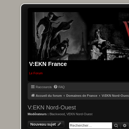
V:EKN France
Le Forum
Raccourcis
FAQ
Accueil du forum
Domaines de France
V:EKN Nord-Oues
V:EKN Nord-Ouest
Modérateurs :
Blackwood
,
VEKN Nord-Ouest
Nouveau sujet
Reche
R