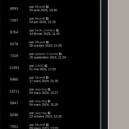
par
Alkardil
8093
29 août 2025, 19:45
par
Alkardil
7287
03 juin 2025, 22:18
par
berlin_tremere
6764
14 février 2025, 11:43
par
Alkardil
9278
28 octobre 2024, 21:56
par
kpitaine-Crochet
7319
29 septembre 2024, 21:04
par
Jub35
11491
01 mai 2024, 17:03
par
Alkardil
6960
17 mars 2024, 21:35
par
ulug beg
13211
04 mars 2024, 15:27
par
ulug beg
5847
04 mars 2024, 15:25
par
ulug beg
9246
23 octobre 2023, 15:30
par
Alkardil
7551
09 mars 2023, 23:03