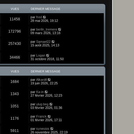
VUES
DERNIER MESSAGE
par
fred
11458
28 mai 2026, 19:12
par
berlin_tremere
172796
09 mars 2026, 13:16
par
Samael22
257430
15 août 2025, 14:13
par
Logan
34466
31 octobre 2018, 11:50
VUES
DERNIER MESSAGE
par
Alkardil
1684
19 juin 2026, 22:25
par
Ka-in
1343
27 février 2026, 12:23
par
ulug beg
1051
03 février 2026, 01:36
par
Franck
1176
01 février 2026, 17:11
par
synesios
5911
26 novembre 2025, 22:19