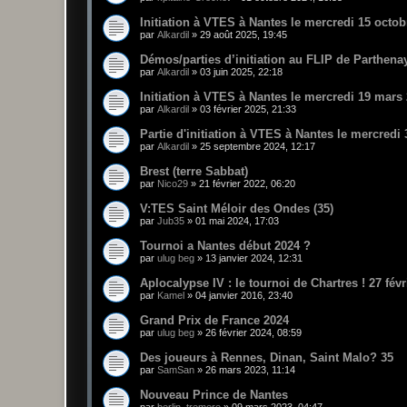
Initiation à VTES à Nantes le mercredi 15 octob
par
Alkardil
»
29 août 2025, 19:45
Démos/parties d’initiation au FLIP de Parthena
par
Alkardil
»
03 juin 2025, 22:18
Initiation à VTES à Nantes le mercredi 19 mars
par
Alkardil
»
03 février 2025, 21:33
Partie d'initiation à VTES à Nantes le mercredi
par
Alkardil
»
25 septembre 2024, 12:17
Brest (terre Sabbat)
par
Nico29
»
21 février 2022, 06:20
V:TES Saint Méloir des Ondes (35)
par
Jub35
»
01 mai 2024, 17:03
Tournoi a Nantes début 2024 ?
par
ulug beg
»
13 janvier 2024, 12:31
Aplocalypse IV : le tournoi de Chartres ! 27 févr
par
Kamel
»
04 janvier 2016, 23:40
Grand Prix de France 2024
par
ulug beg
»
26 février 2024, 08:59
Des joueurs à Rennes, Dinan, Saint Malo? 35
par
SamSan
»
26 mars 2023, 11:14
Nouveau Prince de Nantes