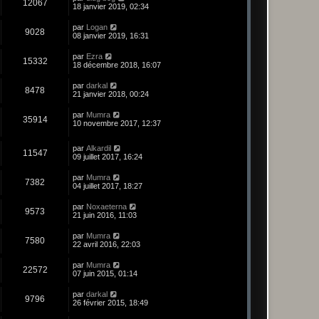
12067
18 janvier 2019, 02:34
par
Logan
9028
08 janvier 2019, 16:31
par
Ezra
15332
18 décembre 2018, 16:07
par
darkal
8478
21 janvier 2018, 00:24
par
Mumra
35914
10 novembre 2017, 12:37
par
Alkardil
11547
09 juillet 2017, 16:24
par
Mumra
7382
04 juillet 2017, 18:27
par
Noxaeterna
9573
21 juin 2016, 11:03
par
Mumra
7580
22 avril 2016, 22:03
par
Mumra
22572
07 juin 2015, 01:14
par
darkal
9796
26 février 2015, 18:49