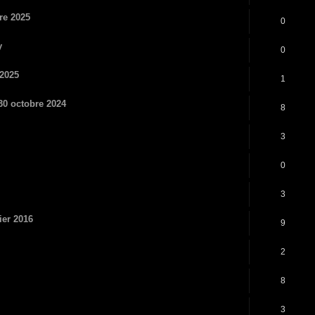
re 2025
0
y
0
 2025
1
 30 octobre 2024
8
3
0
3
ier 2016
9
2
8
3