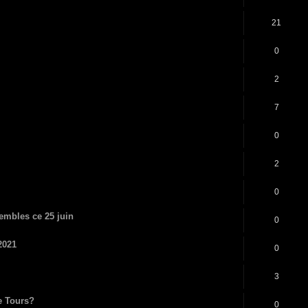
21
0
2
7
0
2
0
sembles ce 25 juin
0
2021
0
3
e Tours?
0