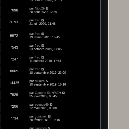
25 octobre 2020, 06:13
par
Nico29
7098
20 août 2020, 12:30
par
fred
20780
21 juin 2020, 21:46
par
fred
9972
19 février 2020, 15:45
par
fred
7543
23 octobre 2019, 17:05
par
fred
7247
11 octobre 2019, 17:51
par
fred
8065
10 septembre 2019, 23:00
par
Mumra
14435
10 septembre 2019, 16:16
par
Gangrel RUN/BZH
7929
25 avril 2019, 00:45
par
eveque69
7206
22 avril 2019, 00:08
par
vonigner
7734
28 février 2019, 19:15
par
ulug beg