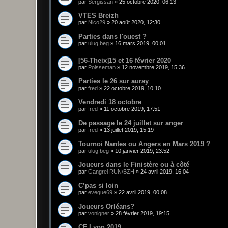
par
Sergissan
»
25 octobre 2020, 06:13
VTES Breizh
par
Nico29
»
20 août 2020, 12:30
Parties dans l'ouest ?
par
ulug beg
»
16 mars 2019, 00:01
[56-Theix]15 et 16 février 2020
par
Poisseman
»
12 novembre 2019, 15:36
Parties le 26 sur auray
par
fred
»
22 octobre 2019, 10:10
Vendredi 18 octobre
par
fred
»
11 octobre 2019, 17:51
De passage le 24 juillet sur anger
par
fred
»
13 juillet 2019, 15:19
Tournoi Nantes ou Angers en Mars 2019 ?
par
ulug beg
»
10 janvier 2019, 23:52
Joueurs dans le Finistère ou à côté
par
Gangrel RUN/BZH
»
24 avril 2019, 16:04
C’pas si loin
par
eveque69
»
22 avril 2019, 00:08
Joueurs Orléans?
par
vonigner
»
28 février 2019, 19:15
CF Lyon 2019