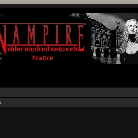
t
rcher
echerche avancée