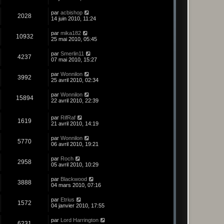
par
acbishop
2028
14 juin 2010, 11:24
par
mika182
10932
25 mai 2010, 05:45
par
Smerlin11
4237
07 mai 2010, 15:27
par
Wonnilon
3992
25 avril 2010, 02:34
par
Wonnilon
15894
22 avril 2010, 22:39
par
RifRaf
1619
21 avril 2010, 14:19
par
Wonnilon
5770
06 avril 2010, 19:21
par
Roch
2958
05 avril 2010, 10:29
par
Blackwood
3888
04 mars 2010, 07:16
par
Etrius
1572
04 janvier 2010, 17:55
par
Lord Harrington
6231