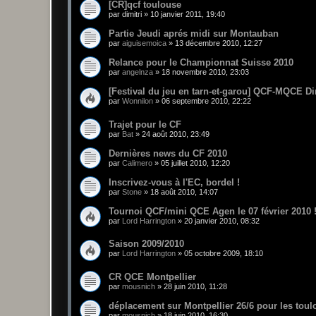
[CR]qcf toulouse
par
dimitri
»
10 janvier 2011, 19:40
Partie Jeudi aprés midi sur Montauban
par
aiguisemoica
»
13 décembre 2010, 12:27
Relance pour le Championnat Suisse 2010
par
angelnza
»
18 novembre 2010, 23:03
[Festival du jeu en tarn-et-garou] QCF-MQCE D
par
Wonnilon
»
06 septembre 2010, 22:22
Trajet pour le CF
par
Bat
»
24 août 2010, 23:49
Dernières news du CF 2010
par
Calimero
»
05 juillet 2010, 12:20
Inscrivez-vous à l'EC, bordel !
par
Stone
»
18 août 2010, 14:07
Tournoi QCF/mini QCE Agen le 07 février 2010 !
par
Lord Harrington
»
20 janvier 2010, 08:32
Saison 2009/2010
par
Lord Harrington
»
05 octobre 2009, 18:10
CR QCE Montpellier
par
mousnich
»
28 juin 2010, 11:28
déplacement sur Montpellier 26/6 pour les toul
par
mousnich
»
18 juin 2010, 16:30