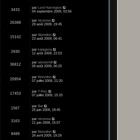
par
Lord Harrington
3433
04 septembre 2009, 03:56
par
nicomoa
26388
29 août 2009, 19:45
par
Wonnilon
15142
23 août 2009, 06:41
par
katagena
2930
12 août 2009, 22:53
par
wismerhill
36812
09 août 2009, 00:25
par
Wonnilon
20954
07 juillet 2009, 21:20
par
T-Rex
17453
07 juillet 2009, 15:33
par
Bat
1567
25 juin 2009, 18:45
par
nicomoa
3163
21 juin 2009, 15:07
par
Wonnilon
9489
26 avril 2009, 19:29