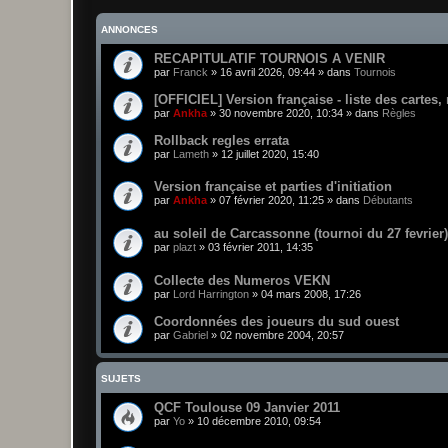
ANNONCES
RECAPITULATIF TOURNOIS A VENIR
par
Franck
»
16 avril 2026, 09:44
» dans
Tournois
[OFFICIEL] Version française - liste des cartes,
par
Ankha
»
30 novembre 2020, 10:34
» dans
Règles
Rollback regles errata
par
Lameth
»
12 juillet 2020, 15:40
Version française et parties d'initiation
par
Ankha
»
07 février 2020, 11:25
» dans
Débutants
au soleil de Carcassonne (tournoi du 27 fevrier)
par
plazt
»
03 février 2011, 14:35
Collecte des Numeros VEKN
par
Lord Harrington
»
04 mars 2008, 17:26
Coordonnées des joueurs du sud ouest
par
Gabriel
»
02 novembre 2004, 20:57
SUJETS
QCF Toulouse 09 Janvier 2011
par
Yo
»
10 décembre 2010, 09:54