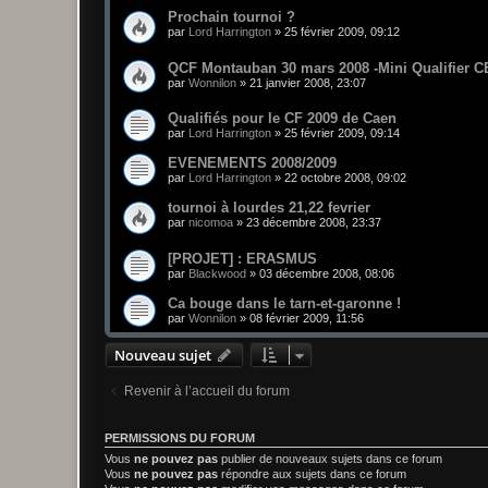
Prochain tournoi ?
par
Lord Harrington
»
25 février 2009, 09:12
QCF Montauban 30 mars 2008 -Mini Qualifier C
par
Wonnilon
»
21 janvier 2008, 23:07
Qualifiés pour le CF 2009 de Caen
par
Lord Harrington
»
25 février 2009, 09:14
EVENEMENTS 2008/2009
par
Lord Harrington
»
22 octobre 2008, 09:02
tournoi à lourdes 21,22 fevrier
par
nicomoa
»
23 décembre 2008, 23:37
[PROJET] : ERASMUS
par
Blackwood
»
03 décembre 2008, 08:06
Ca bouge dans le tarn-et-garonne !
par
Wonnilon
»
08 février 2009, 11:56
Nouveau sujet
Revenir à l’accueil du forum
PERMISSIONS DU FORUM
Vous
ne pouvez pas
publier de nouveaux sujets dans ce forum
Vous
ne pouvez pas
répondre aux sujets dans ce forum