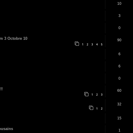
10
3
0
im 3 Octobre 10
90
1
2
3
4
5
6
6
0
!!
60
1
2
3
32
1
2
15
ousains
1