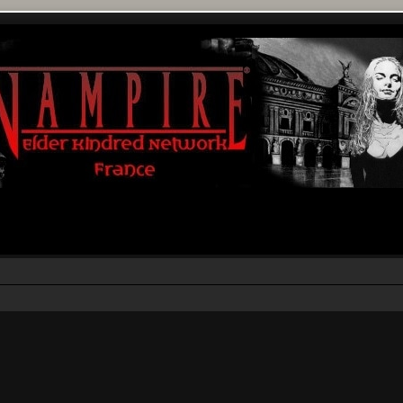
rcher
echerche avancée