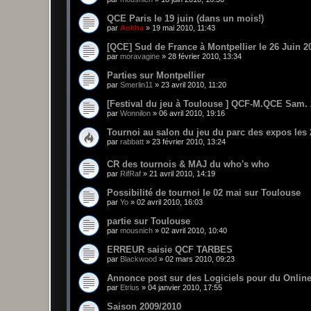
QCE Paris le 19 juin (dans un mois!)
par
Ankha
»
19 mai 2010, 11:43
[QCE] Sud de France à Montpellier le 26 Juin 2
par
moravagine
»
28 février 2010, 13:34
Parties sur Montpellier
par
Smerlin11
»
23 avril 2010, 11:20
[Festival du jeu à Toulouse ] QCF-M.QCE Sam. 2
par
Wonnilon
»
06 avril 2010, 19:16
Tournoi au salon du jeu du parc des expos les 2
par
rabbatt
»
23 février 2010, 13:24
CR des tournois & MAJ du who's who
par
RifRaf
»
21 avril 2010, 14:19
Possibilité de tournoi le 02 mai sur Toulouse
par
Yo
»
02 avril 2010, 16:03
partie sur Toulouse
par
mousnich
»
02 avril 2010, 10:40
ERREUR saisie QCF TARBES
par
Blackwood
»
02 mars 2010, 09:23
Annonce post sur des Logiciels pour du Onlin
par
Etrius
»
04 janvier 2010, 17:55
Saison 2009/2010