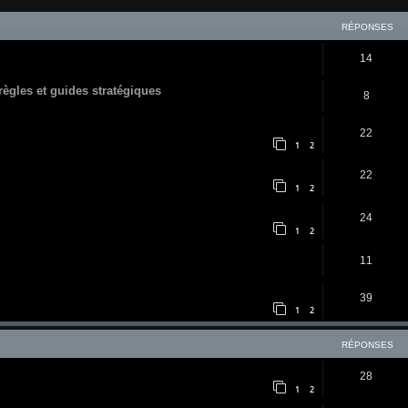
RÉPONSES
14
 règles et guides stratégiques
8
22
1
2
22
1
2
24
1
2
11
39
1
2
RÉPONSES
28
1
2