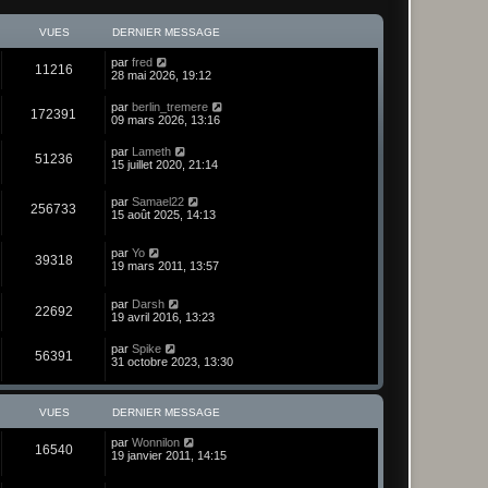
VUES
DERNIER MESSAGE
par
fred
11216
28 mai 2026, 19:12
par
berlin_tremere
172391
09 mars 2026, 13:16
par
Lameth
51236
15 juillet 2020, 21:14
par
Samael22
256733
15 août 2025, 14:13
par
Yo
39318
19 mars 2011, 13:57
par
Darsh
22692
19 avril 2016, 13:23
par
Spike
56391
31 octobre 2023, 13:30
VUES
DERNIER MESSAGE
par
Wonnilon
16540
19 janvier 2011, 14:15