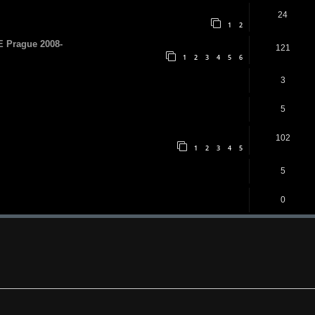
24
1
2
E Prague 2008-
121
1
2
3
4
5
6
3
5
102
1
2
3
4
5
5
0