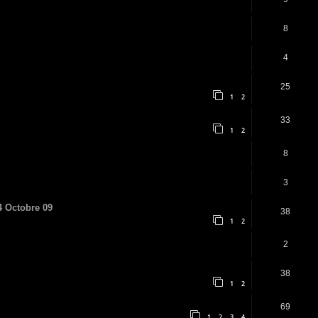
8
4
25
1
2
33
1
2
8
3
 4 Octobre 09
38
1
2
2
38
1
2
69
1
2
3
4