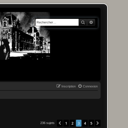
Rechercher
Recherche avancée
Inscription
Connexion
1
2
3
4
5
Précédent
Suivant
236 sujets