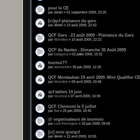
pour le CE
par
dimitri
»
01 septembre 2009, 23:25
[cr]qcf plaisance du gers
par
dimitri
»
23 août 2009, 22:42
QCF Gers - 23 août 2009 - Plaisance du Gers
par
Wonnilon
»
10 août 2009, 22:22
QCF de Nantes - Dimanche 30 Août 2009
par
katagena
»
02 juillet 2009, 15:32
tournoi??
par
wismerhill
»
30 juin 2009, 12:18
QCF Montauban 19 avril 2009 -Mini Qualifier C
par
Wonnilon
»
09 avril 2009, 20:48
qcf tarbes 14 juin
par
nicomoa
»
07 avril 2009, 10:39
QCF Clermont le 5 juillet
par
Bat
»
25 juin 2009, 18:45
@ organisateurs de tournois
par
Lord Harrington
»
18 juin 2009, 09:09
[cr] mini qce/qcf
par
dimitri
»
22 avril 2009, 10:55