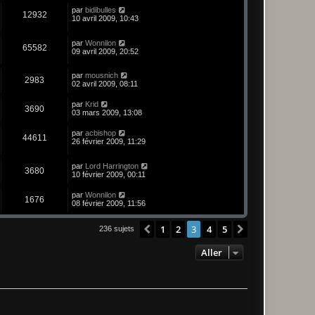
par
bidibulles
12932
10 avril 2009, 10:43
par
Wonnilon
65582
09 avril 2009, 20:52
par
mousnich
2983
02 avril 2009, 08:11
par
Krid
3690
03 mars 2009, 13:08
par
acbishop
44611
26 février 2009, 11:29
par
Lord Harrington
3680
10 février 2009, 00:11
par
Wonnilon
1676
08 février 2009, 11:56
1
2
3
4
5
Précédent
Suivant
236 sujets
Aller