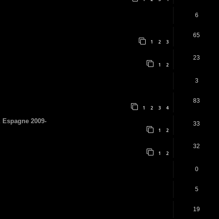
6
65
1
2
3
23
1
2
3
83
1
2
3
4
E Espagne 2009-
33
1
2
32
1
2
0
5
19