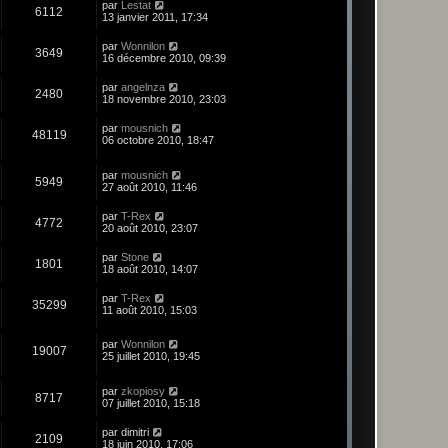
par
Lestat
6112
13 janvier 2011, 17:34
par
Wonnilon
3649
16 décembre 2010, 09:39
par
angelnza
2480
18 novembre 2010, 23:03
par
mousnich
48119
06 octobre 2010, 18:47
par
mousnich
5949
27 août 2010, 11:46
par
T-Rex
4772
20 août 2010, 23:07
par
Stone
1801
18 août 2010, 14:07
par
T-Rex
35299
11 août 2010, 15:03
par
Wonnilon
19007
25 juillet 2010, 19:45
par
zkopiosy
8717
07 juillet 2010, 15:18
par
dimitri
2109
18 juin 2010, 17:06