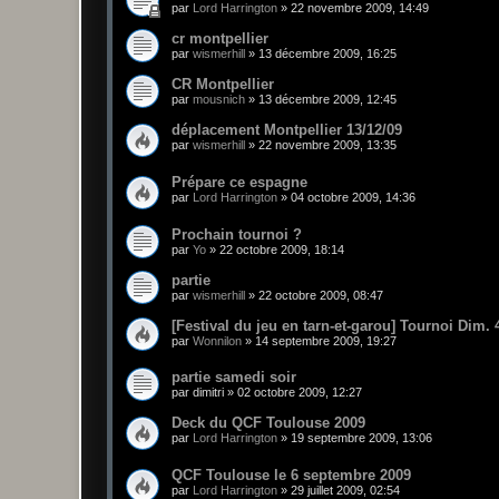
par
Lord Harrington
»
22 novembre 2009, 14:49
cr montpellier
par
wismerhill
»
13 décembre 2009, 16:25
CR Montpellier
par
mousnich
»
13 décembre 2009, 12:45
déplacement Montpellier 13/12/09
par
wismerhill
»
22 novembre 2009, 13:35
Prépare ce espagne
par
Lord Harrington
»
04 octobre 2009, 14:36
Prochain tournoi ?
par
Yo
»
22 octobre 2009, 18:14
partie
par
wismerhill
»
22 octobre 2009, 08:47
[Festival du jeu en tarn-et-garou] Tournoi Dim.
par
Wonnilon
»
14 septembre 2009, 19:27
partie samedi soir
par
dimitri
»
02 octobre 2009, 12:27
Deck du QCF Toulouse 2009
par
Lord Harrington
»
19 septembre 2009, 13:06
QCF Toulouse le 6 septembre 2009
par
Lord Harrington
»
29 juillet 2009, 02:54