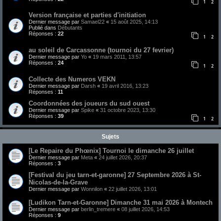
1
2
Version française et parties d'initiation
Dernier message par
Samael22
«
15 août 2025, 14:13
Publié dans
Débutants
Réponses :
22
1
2
au soleil de Carcassonne (tournoi du 27 fevrier)
Dernier message par
Yo
«
19 mars 2011, 13:57
Réponses :
24
1
2
Collecte des Numeros VEKN
Dernier message par
Darsh
«
19 avril 2016, 13:23
Réponses :
11
Coordonnées des joueurs du sud ouest
Dernier message par
Spike
«
31 octobre 2023, 13:30
Réponses :
39
1
2
Sujets
[Le Repaire du Phœnix] Tournoi le dimanche 26 juillet
Dernier message par
Meta
«
24 juillet 2026, 20:37
Réponses :
3
[Festival du jeu tarn-et-garonne] 27 Septembre 2026 à St-
Nicolas-de-la-Grave
Dernier message par
Wonnilon
«
22 juillet 2026, 13:01
[Ludikon Tarn-et-Garonne] Dimanche 31 mai 2026 à Montech
Dernier message par
berlin_tremere
«
08 juillet 2026, 14:53
Réponses :
9