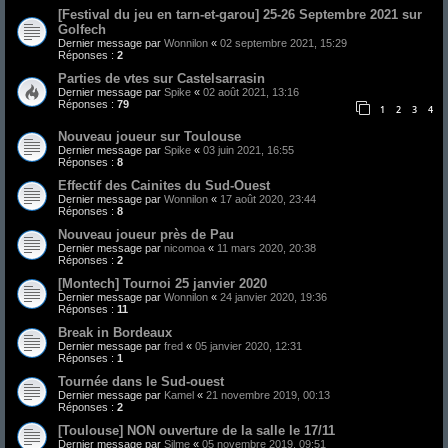
[Festival du jeu en tarn-et-garou] 25-26 Septembre 2021 sur
Golfech
Dernier message par
Wonnilon
«
02 septembre 2021, 15:29
Réponses :
2
Parties de vtes sur Castelsarrasin
Dernier message par
Spike
«
02 août 2021, 13:16
Réponses :
79
1
2
3
4
Nouveau joueur sur Toulouse
Dernier message par
Spike
«
03 juin 2021, 16:55
Réponses :
8
Effectif des Cainites du Sud-Ouest
Dernier message par
Wonnilon
«
17 août 2020, 23:44
Réponses :
8
Nouveau joueur près de Pau
Dernier message par
nicomoa
«
11 mars 2020, 20:38
Réponses :
2
[Montech] Tournoi 25 janvier 2020
Dernier message par
Wonnilon
«
24 janvier 2020, 19:36
Réponses :
11
Break in Bordeaux
Dernier message par
fred
«
05 janvier 2020, 12:31
Réponses :
1
Tournée dans le Sud-ouest
Dernier message par
Kamel
«
21 novembre 2019, 00:13
Réponses :
2
[Toulouse] NON ouverture de la salle le 17/11
Dernier message par
Silme
«
05 novembre 2019, 09:51