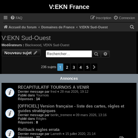
V:EKN France
FAQ
Inscription
Connexion
R
Accueil du forum
Domaines de France
V:EKN Sud-Ouest
e
V:EKN Sud-Ouest
c
Modérateurs :
Blackwood
,
VEKN Sud-Ouest
h
Nouveau sujet
Rechercher
Recherche avan
e
r
1
2
3
4
5
Suivant
236 sujets
c
Annonces
h
e
RECAPITULATIF TOURNOIS A VENIR
Dernier message par
fred
«
28 mai 2026, 19:12
r
Publié dans
Tournois
Réponses :
14
[OFFICIEL] Version française - liste des cartes, règles et
guides stratégiques
Dernier message par
berlin_tremere
«
09 mars 2026, 13:16
Publié dans
Règles
Réponses :
8
Rollback regles errata
Dernier message par
Lameth
«
15 juillet 2020, 21:14
Réponses :
22