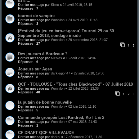
Et si...
Dernier message par
Silme
«
24 avril 2019, 16:15
Réponses :
7
tournoi de vampire
Dernier message par
Wonnilon
«
24 avril 2019, 11:48
Réponses :
3
[Festival du jeu en tarn-et-garou] Tournoi 29 ou 30
Septembre 2018, sondage inside
Dernier message par
Wonnilon
«
29 septembre 2018, 21:37
Réponses :
27
1
2
Des joueurs à Bordeaux ?
Dernier message par
Nicolas
«
16 août 2018, 14:04
Réponses :
6
Joueurs sur Agen
Dernier message par
darklegion47
«
27 juillet 2018, 19:30
Réponses :
8
QCF - TOULOUSE - "Tous chez Blackwood" - 07 Juillet 2018
Dernier message par
Wonnilon
«
12 juillet 2018, 13:38
Réponses :
48
1
2
3
la putain de bonne nouvelle
Dernier message par
Wonnilon
«
02 juin 2018, 11:10
Réponses :
5
Commande groupée Lost Kindred, KoT 1 & 2
Dernier message par
Wonnilon
«
07 mai 2018, 21:43
Réponses :
1
CF DRAFT QCF VILLEVAUDE
Dernier message par
darkal
«
17 décembre 2017, 11:36