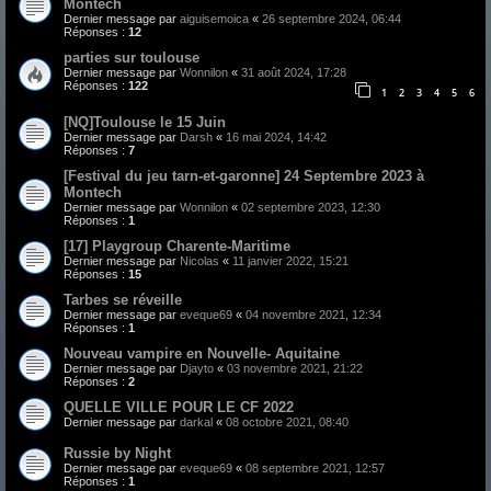
Montech
Dernier message par
aiguisemoica
«
26 septembre 2024, 06:44
Réponses :
12
parties sur toulouse
Dernier message par
Wonnilon
«
31 août 2024, 17:28
Réponses :
122
1
2
3
4
5
6
[NQ]Toulouse le 15 Juin
Dernier message par
Darsh
«
16 mai 2024, 14:42
Réponses :
7
[Festival du jeu tarn-et-garonne] 24 Septembre 2023 à
Montech
Dernier message par
Wonnilon
«
02 septembre 2023, 12:30
Réponses :
1
[17] Playgroup Charente-Maritime
Dernier message par
Nicolas
«
11 janvier 2022, 15:21
Réponses :
15
Tarbes se réveille
Dernier message par
eveque69
«
04 novembre 2021, 12:34
Réponses :
1
Nouveau vampire en Nouvelle- Aquitaine
Dernier message par
Djayto
«
03 novembre 2021, 21:22
Réponses :
2
QUELLE VILLE POUR LE CF 2022
Dernier message par
darkal
«
08 octobre 2021, 08:40
Russie by Night
Dernier message par
eveque69
«
08 septembre 2021, 12:57
Réponses :
1