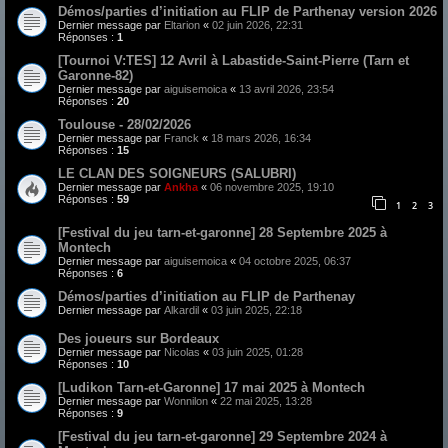
Démos/parties d’initiation au FLIP de Parthenay version 2026
Dernier message par
Eltarion
«
02 juin 2026, 22:31
Réponses :
1
[Tournoi V:TES] 12 Avril à Labastide-Saint-Pierre (Tarn et
Garonne-82)
Dernier message par
aiguisemoica
«
13 avril 2026, 23:54
Réponses :
20
Toulouse - 28/02/2026
Dernier message par
Franck
«
18 mars 2026, 16:34
Réponses :
15
LE CLAN DES SOIGNEURS (SALUBRI)
Dernier message par
Ankha
«
06 novembre 2025, 19:10
Réponses :
59
1
2
3
[Festival du jeu tarn-et-garonne] 28 Septembre 2025 à
Montech
Dernier message par
aiguisemoica
«
04 octobre 2025, 06:37
Réponses :
6
Démos/parties d’initiation au FLIP de Parthenay
Dernier message par
Alkardil
«
03 juin 2025, 22:18
Des joueurs sur Bordeaux
Dernier message par
Nicolas
«
03 juin 2025, 01:28
Réponses :
10
[Ludikon Tarn-et-Garonne] 17 mai 2025 à Montech
Dernier message par
Wonnilon
«
22 mai 2025, 13:28
Réponses :
9
[Festival du jeu tarn-et-garonne] 29 Septembre 2024 à