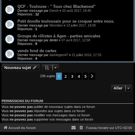
QCF - Toulouse - " Tous chez Blackwood"
Dernier message par
Darsh
«
20 août 2017, 18:40
Réponses :
12
Petit doodle toulousain pour se croquer entre nous.
Dernier message par
Wonnilon
«
13 juillet 2017, 19:05
Réponses :
1
Groupe de rôlistes à Agen - parties amicales
Dernier message par
dimitri
«
07 avril 2017, 12:58
Réponses :
9
vends fond de cartes
Dernier message par
darklegion47
«
21 juillet 2016, 17:33
Réponses :
4
Nouveau sujet
1
2
3
4
5
Suivant
236 sujets
Aller
PERMISSIONS DU FORUM
Vous
ne pouvez pas
publier de nouveaux sujets dans ce forum
Vous
ne pouvez pas
répondre aux sujets dans ce forum
Vous
ne pouvez pas
modifier vos messages dans ce forum
Vous
ne pouvez pas
supprimer vos messages dans ce forum
Accueil du forum
Fuseau horaire sur
UTC+02:00