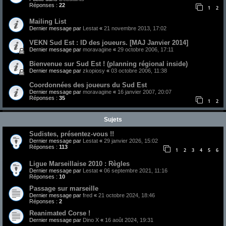
Réponses :
22
1
2
Mailing List
Dernier message par
Lestat
«
21 novembre 2013, 17:02
VEKN Sud Est : ID des joueurs. [MAJ Janvier 2014]
Dernier message par
moravagine
«
29 octobre 2006, 17:11
Bienvenue sur Sud Est ! (planning régional inside)
Dernier message par
zkopiosy
«
03 octobre 2006, 11:38
Coordonnées des joueurs du Sud Est
Dernier message par
moravagine
«
16 janvier 2007, 20:07
Réponses :
35
1
2
Sujets
Sudistes, présentez-vous !!
Dernier message par
Lestat
«
29 janvier 2026, 15:02
Réponses :
113
1
2
3
4
5
6
Ligue Marseillaise 2010 : Règles
Dernier message par
Lestat
«
06 septembre 2021, 11:16
Réponses :
10
Passage sur marseille
Dernier message par
fred
«
21 octobre 2024, 18:46
Réponses :
2
Reanimated Corse !
Dernier message par
Dino X
«
16 août 2024, 19:31