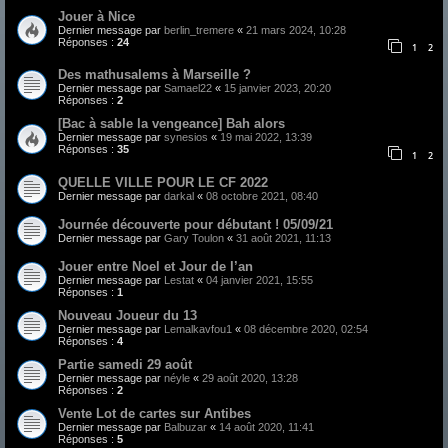
Jouer à Nice
Dernier message par
berlin_tremere
«
21 mars 2024, 10:28
Réponses :
24
1
2
Des mathusalems à Marseille ?
Dernier message par
Samael22
«
15 janvier 2023, 20:20
Réponses :
2
[Bac à sable la vengeance] Bah alors
Dernier message par
synesios
«
19 mai 2022, 13:39
Réponses :
35
1
2
QUELLE VILLE POUR LE CF 2022
Dernier message par
darkal
«
08 octobre 2021, 08:40
Journée découverte pour débutant ! 05/09/21
Dernier message par
Gary Toulon
«
31 août 2021, 11:13
Jouer entre Noel et Jour de l’an
Dernier message par
Lestat
«
04 janvier 2021, 15:55
Réponses :
1
Nouveau Joueur du 13
Dernier message par
Lemalkavfou1
«
08 décembre 2020, 02:54
Réponses :
4
Partie samedi 29 août
Dernier message par
néyle
«
29 août 2020, 13:28
Réponses :
2
Vente Lot de cartes sur Antibes
Dernier message par
Balbuzar
«
14 août 2020, 11:41
Réponses :
5