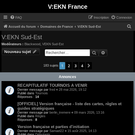
V:EKN France
FAQ
Inscription
Connexion
R
Accueil du forum
Domaines de France
V:EKN Sud-Est
e
V:EKN Sud-Est
c
Modérateurs :
Blackwood
,
VEKN Sud-Est
h
Nouveau sujet
Rechercher
Recherche avan
e
r
1
2
3
4
Suivant
183 sujets
c
Annonces
h
e
RECAPITULATIF TOURNOIS A VENIR
Dernier message par
fred
«
28 mai 2026, 19:12
r
Publié dans
Tournois
Réponses :
14
[OFFICIEL] Version française - liste des cartes, règles et
guides stratégiques
Dernier message par
berlin_tremere
«
09 mars 2026, 13:16
Publié dans
Règles
Réponses :
8
Version française et parties d'initiation
Dernier message par
Samael22
«
15 août 2025, 14:13
Publié dans
Débutants