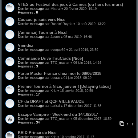
VTES au Festival des jeux à Cannes (ou hors les murs)
Dernier message par
Mistral
«
20 février 2020, 19:19
Réponses :
8
Coucou je suis vers Nice
Dernier message par
Rushin' Reyda
«
10 août 2019, 13:22
[Annonce] Tournoi à Nice!
Dernier message par
Jason
«
05 mai 2019, 16:46
Viendez
Dernier message par
eveque69
«
21 avril 2019, 23:59
Commande DriveThruCards [Nice]
Dernier message par
TTC_master
«
06 juin 2018, 14:16
Réponses :
3
Partie Master France chez moi le 08/06/2018
Dernier message par
Lestat
«
01 juin 2018, 09:29
Premier tournoi à Nice, janvier ! [Delaying tatics]
Dernier message par
Krid
«
18 janvier 2018, 10:59
Réponses :
17
CF de DRAFT et QCF VILLEVAUDE
Dernier message par
darkal
«
17 décembre 2017, 11:35
Escape Vampire - Week-end du 14/10/2017
Dernier message par
TTC_master
«
05 décembre 2017, 10:59
Réponses :
34
1
2
KRID Prince de Nice
Dernier message par
Krid
«
10 octobre 2017, 11:47