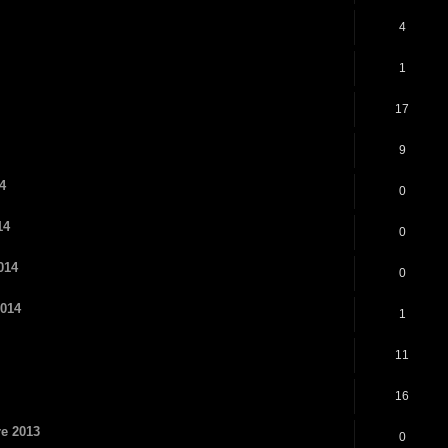
4
1
17
9
14
0
14
0
2014
0
2014
1
11
16
re 2013
0