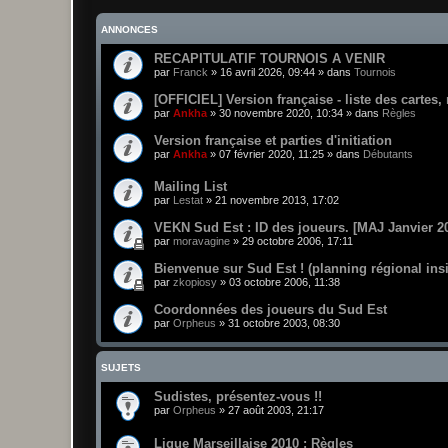
ANNONCES
RECAPITULATIF TOURNOIS A VENIR
par
Franck
»
16 avril 2026, 09:44
» dans
Tournois
[OFFICIEL] Version française - liste des cartes,
par
Ankha
»
30 novembre 2020, 10:34
» dans
Règles
Version française et parties d'initiation
par
Ankha
»
07 février 2020, 11:25
» dans
Débutants
Mailing List
par
Lestat
»
21 novembre 2013, 17:02
VEKN Sud Est : ID des joueurs. [MAJ Janvier 2
par
moravagine
»
29 octobre 2006, 17:11
Bienvenue sur Sud Est ! (planning régional ins
par
zkopiosy
»
03 octobre 2006, 11:38
Coordonnées des joueurs du Sud Est
par
Orpheus
»
31 octobre 2003, 08:30
SUJETS
Sudistes, présentez-vous !!
par
Orpheus
»
27 août 2003, 21:17
Ligue Marseillaise 2010 : Règles