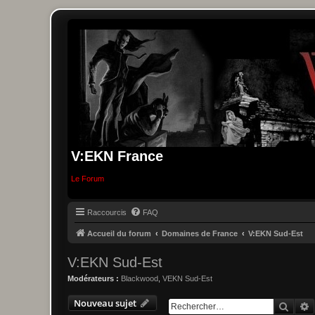
V:EKN France
Le Forum
Raccourcis
FAQ
Accueil du forum
Domaines de France
V:EKN Sud-Est
V:EKN Sud-Est
Modérateurs :
Blackwood
,
VEKN Sud-Est
Nouveau sujet
Reche
R