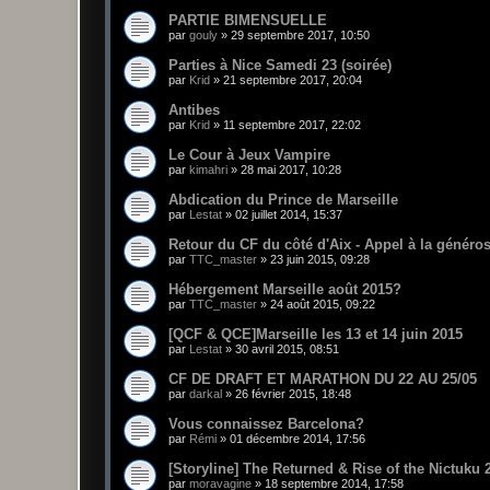
PARTIE BIMENSUELLE
par
gouly
»
29 septembre 2017, 10:50
Parties à Nice Samedi 23 (soirée)
par
Krid
»
21 septembre 2017, 20:04
Antibes
par
Krid
»
11 septembre 2017, 22:02
Le Cour à Jeux Vampire
par
kimahri
»
28 mai 2017, 10:28
Abdication du Prince de Marseille
par
Lestat
»
02 juillet 2014, 15:37
Retour du CF du côté d'Aix - Appel à la généros
par
TTC_master
»
23 juin 2015, 09:28
Hébergement Marseille août 2015?
par
TTC_master
»
24 août 2015, 09:22
[QCF & QCE]Marseille les 13 et 14 juin 2015
par
Lestat
»
30 avril 2015, 08:51
CF DE DRAFT ET MARATHON DU 22 AU 25/05
par
darkal
»
26 février 2015, 18:48
Vous connaissez Barcelona?
par
Rémi
»
01 décembre 2014, 17:56
[Storyline] The Returned & Rise of the Nictuku 
par
moravagine
»
18 septembre 2014, 17:58