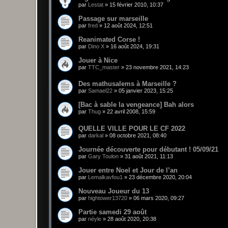
par
Lestat
»
15 février 2010, 10:37
Passage sur marseille
par
fred
»
12 août 2024, 12:51
Reanimated Corse !
par
Dino X
»
16 août 2024, 19:31
Jouer à Nice
par
TTC_master
»
23 novembre 2021, 14:23
Des mathusalems à Marseille ?
par
Samael22
»
05 janvier 2023, 15:25
[Bac à sable la vengeance] Bah alors
par
Thug
»
22 avril 2008, 15:59
QUELLE VILLE POUR LE CF 2022
par
darkal
»
08 octobre 2021, 08:40
Journée découverte pour débutant ! 05/09/21
par
Gary Toulon
»
31 août 2021, 11:13
Jouer entre Noel et Jour de l’an
par
Lemalkavfou1
»
23 décembre 2020, 20:04
Nouveau Joueur du 13
par
hightower13720
»
06 mars 2020, 09:27
Partie samedi 29 août
par
néyle
»
28 août 2020, 20:38