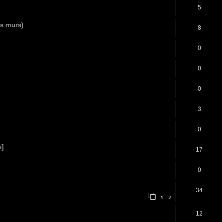
5
es murs)
8
0
0
0
3
0
s]
17
0
34
1
2
12