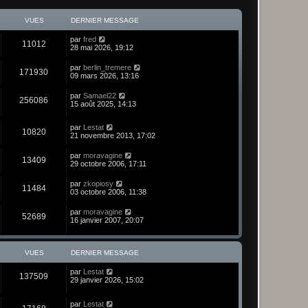
VUES
DERNIER MESSAGE
par
fred
11012
28 mai 2026, 19:12
par
berlin_tremere
171930
09 mars 2026, 13:16
par
Samael22
256086
15 août 2025, 14:13
par
Lestat
10820
21 novembre 2013, 17:02
par
moravagine
13409
29 octobre 2006, 17:11
par
zkopiosy
11484
03 octobre 2006, 11:38
par
moravagine
52689
16 janvier 2007, 20:07
VUES
DERNIER MESSAGE
par
Lestat
137509
29 janvier 2026, 15:02
par
Lestat