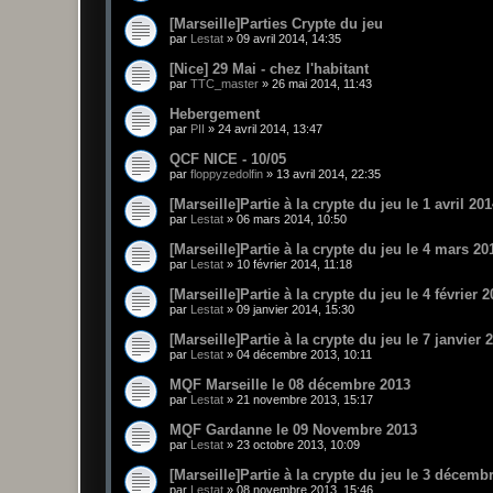
[Marseille]Parties Crypte du jeu
par
Lestat
»
09 avril 2014, 14:35
[Nice] 29 Mai - chez l'habitant
par
TTC_master
»
26 mai 2014, 11:43
Hebergement
par
PII
»
24 avril 2014, 13:47
QCF NICE - 10/05
par
floppyzedolfin
»
13 avril 2014, 22:35
[Marseille]Partie à la crypte du jeu le 1 avril 20
par
Lestat
»
06 mars 2014, 10:50
[Marseille]Partie à la crypte du jeu le 4 mars 20
par
Lestat
»
10 février 2014, 11:18
[Marseille]Partie à la crypte du jeu le 4 février 
par
Lestat
»
09 janvier 2014, 15:30
[Marseille]Partie à la crypte du jeu le 7 janvier 
par
Lestat
»
04 décembre 2013, 10:11
MQF Marseille le 08 décembre 2013
par
Lestat
»
21 novembre 2013, 15:17
MQF Gardanne le 09 Novembre 2013
par
Lestat
»
23 octobre 2013, 10:09
[Marseille]Partie à la crypte du jeu le 3 décemb
par
Lestat
»
08 novembre 2013, 15:46