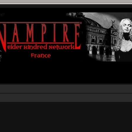
rcher
echerche avancée