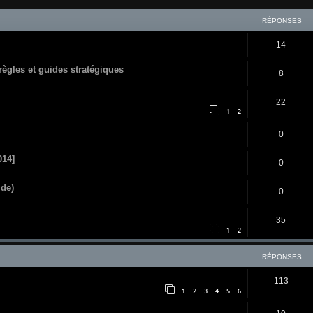
RÉPONSES
14
 règles et guides stratégiques
8
22
1
2
0
014]
0
ide)
0
35
1
2
RÉPONSES
113
1
2
3
4
5
6