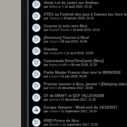
Vente Lot de cartes sur Antibes
par
Balbuzar
»
12 août 2020, 15:10
VTES au Festival des jeux à Cannes (ou hors l
par
Tomazy
»
18 janvier 2019, 15:25
Coucou je suis vers Nice
par
Rushin' Reyda
»
10 août 2019, 13:22
[Annonce] Tournoi à Nice!
par
Jason
»
05 mai 2019, 16:46
Viendez
par
eveque69
»
21 avril 2019, 23:59
Commande DriveThruCards [Nice]
par
floppyzedolfin
»
06 mai 2018, 11:20
Partie Master France chez moi le 08/06/2018
par
Lestat
»
01 juin 2018, 09:29
Premier tournoi à Nice, janvier ! [Delaying tatic
par
Krid
»
10 décembre 2017, 20:05
CF de DRAFT et QCF VILLEVAUDE
par
darkal
»
17 décembre 2017, 11:35
Escape Vampire - Week-end du 14/10/2017
par
Lestat
»
11 septembre 2017, 19:14
KRID Prince de Nice
par
Blondin
»
12 septembre 2017, 11:02