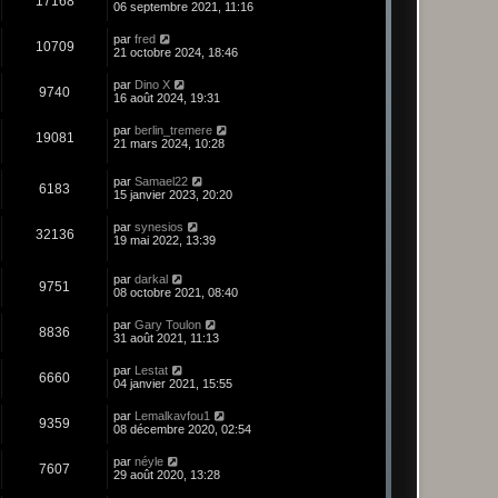
17168
06 septembre 2021, 11:16
par
fred
10709
21 octobre 2024, 18:46
par
Dino X
9740
16 août 2024, 19:31
par
berlin_tremere
19081
21 mars 2024, 10:28
par
Samael22
6183
15 janvier 2023, 20:20
par
synesios
32136
19 mai 2022, 13:39
par
darkal
9751
08 octobre 2021, 08:40
par
Gary Toulon
8836
31 août 2021, 11:13
par
Lestat
6660
04 janvier 2021, 15:55
par
Lemalkavfou1
9359
08 décembre 2020, 02:54
par
néyle
7607
29 août 2020, 13:28