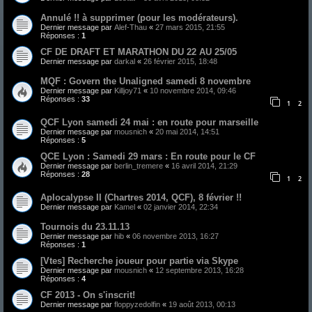
Annulé !! à supprimer (pour les modérateurs).
Dernier message par
Alef-Thau
«
27 mars 2015, 21:55
Réponses :
1
CF DE DRAFT ET MARATHON DU 22 AU 25/05
Dernier message par
darkal
«
26 février 2015, 18:48
MQF : Govern the Unaligned samedi 8 novembre
Dernier message par
Killjoy71
«
10 novembre 2014, 09:46
Réponses :
33
1
2
QCF Lyon samedi 24 mai : en route pour marseille
Dernier message par
mousnich
«
20 mai 2014, 14:51
Réponses :
5
QCE Lyon : Samedi 29 mars : En route pour le CF
Dernier message par
berlin_tremere
«
16 avril 2014, 21:29
Réponses :
28
1
2
Aplocalypse II (Chartres 2014, QCF), 8 février !!
Dernier message par
Kamel
«
02 janvier 2014, 22:34
Tournois du 23.11.13
Dernier message par
hib
«
06 novembre 2013, 16:27
Réponses :
1
[Vtes] Recherche joueur pour partie via Skype
Dernier message par
mousnich
«
12 septembre 2013, 16:28
Réponses :
4
CF 2013 - On s'inscrit!
Dernier message par
floppyzedolfin
«
19 août 2013, 00:13