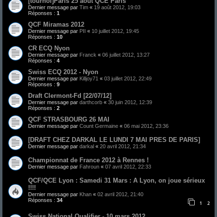
[tournoi]Paris 25 août QCE Paris
Dernier message par
Tim
«
19 août 2012, 19:03
Réponses :
1
QCF Miramas 2012
Dernier message par
PII
«
10 juillet 2012, 19:45
Réponses :
10
CR ECQ Nyon
Dernier message par
Franck
«
06 juillet 2012, 13:27
Réponses :
4
Swiss ECQ 2012 - Nyon
Dernier message par
Killjoy71
«
03 juillet 2012, 22:49
Réponses :
9
Draft Clermont-Fd [22/07/12]
Dernier message par
darthcorb
«
30 juin 2012, 12:39
Réponses :
2
QCF STRASBOURG 26 MAI
Dernier message par
Count Germaine
«
06 mai 2012, 23:36
[DRAFT CHEZ DARKAL LE LUNDI 7 MAI PRES DE PARIS]
Dernier message par
darkal
«
20 avril 2012, 21:34
Championnat de France 2012 à Rennes !
Dernier message par
Fahroun
«
07 avril 2012, 22:33
QCF/QCE Lyon : Samedi 31 Mars : A Lyon, on joue sérieux
!!!!
Dernier message par
Khan
«
02 avril 2012, 21:40
Réponses :
34
1
2
Swiss National Qualifier - 10 mars 2012