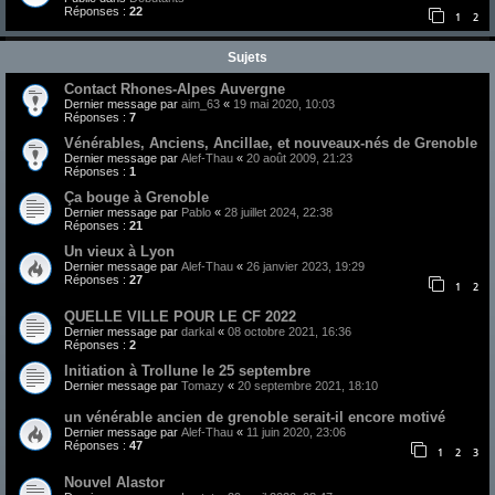
Réponses :
22
1
2
Sujets
Contact Rhones-Alpes Auvergne
Dernier message par
aim_63
«
19 mai 2020, 10:03
Réponses :
7
Vénérables, Anciens, Ancillae, et nouveaux-nés de Grenoble
Dernier message par
Alef-Thau
«
20 août 2009, 21:23
Réponses :
1
Ça bouge à Grenoble
Dernier message par
Pablo
«
28 juillet 2024, 22:38
Réponses :
21
Un vieux à Lyon
Dernier message par
Alef-Thau
«
26 janvier 2023, 19:29
Réponses :
27
1
2
QUELLE VILLE POUR LE CF 2022
Dernier message par
darkal
«
08 octobre 2021, 16:36
Réponses :
2
Initiation à Trollune le 25 septembre
Dernier message par
Tomazy
«
20 septembre 2021, 18:10
un vénérable ancien de grenoble serait-il encore motivé
Dernier message par
Alef-Thau
«
11 juin 2020, 23:06
Réponses :
47
1
2
3
Nouvel Alastor