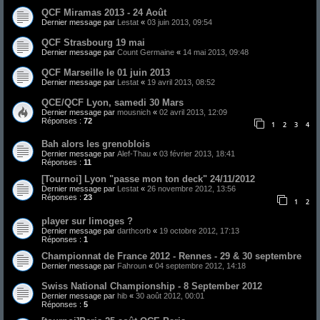
QCF Miramas 2013 - 24 Août
Dernier message par
Lestat
«
03 juin 2013, 09:54
QCF Strasbourg 19 mai
Dernier message par
Count Germaine
«
14 mai 2013, 09:48
QCF Marseille le 01 juin 2013
Dernier message par
Lestat
«
19 avril 2013, 08:52
QCE/QCF Lyon, samedi 30 Mars
Dernier message par
mousnich
«
02 avril 2013, 12:09
Réponses :
72
1
2
3
4
Bah alors les grenoblois
Dernier message par
Alef-Thau
«
03 février 2013, 18:41
Réponses :
11
[Tournoi] Lyon "passe mon ton deck" 24/11/2012
Dernier message par
Lestat
«
26 novembre 2012, 13:56
Réponses :
23
1
2
player sur limoges ?
Dernier message par
darthcorb
«
19 octobre 2012, 17:13
Réponses :
1
Championnat de France 2012 - Rennes - 29 & 30 septembre
Dernier message par
Fahroun
«
04 septembre 2012, 14:18
Swiss National Championship - 8 September 2012
Dernier message par
hib
«
30 août 2012, 00:01
Réponses :
5