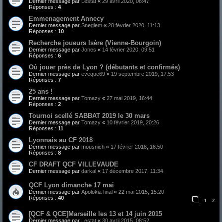
Dernier message par
Lestat
«
29 avril 2020, 08:47
Réponses :
4
Emmenagement Annecy
Dernier message par
Snegiem
«
28 février 2020, 11:13
Réponses :
10
Recherche joueurs Isère (Vienne-Bourgoin)
Dernier message par
Jones
«
14 février 2020, 09:51
Réponses :
6
Où jouer près de Lyon ? (débutants et confirmés)
Dernier message par
eveque69
«
19 septembre 2019, 17:53
Réponses :
7
25 ans !
Dernier message par
Tomazy
«
27 mai 2019, 16:44
Réponses :
2
Tournoi scellé SABBAT 2019 le 30 mars
Dernier message par
Tomazy
«
10 février 2019, 20:26
Réponses :
11
Lyonnais au CF 2018
Dernier message par
mousnich
«
17 février 2018, 16:50
Réponses :
8
CF DRAFT QCF VILLEVAUDE
Dernier message par
darkal
«
17 décembre 2017, 11:34
QCF Lyon dimanche 17 mai
Dernier message par
Apolokia final
«
22 mai 2015, 15:20
Réponses :
40
1
2
[QCF & QCE]Marseille les 13 et 14 juin 2015
Dernier message par
Lestat
«
30 avril 2015, 08:52