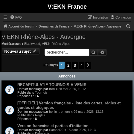
V:EKN France
FAQ
Inscription
Connexion
R
Accueil du forum
Domaines de France
V:EKN Rhône-Alpes - Auvergne
e
V:EKN Rhône-Alpes - Auvergne
c
Modérateurs :
Blackwood
,
VEKN Rhône-Alpes
h
Nouveau sujet
Rechercher
Recherche avan
e
r
1
2
3
4
Suivant
193 sujets
c
Annonces
h
e
RECAPITULATIF TOURNOIS A VENIR
Dernier message par
fred
«
28 mai 2026, 19:12
r
Publié dans
Tournois
Réponses :
14
[OFFICIEL] Version française - liste des cartes, règles et
guides stratégiques
Dernier message par
berlin_tremere
«
09 mars 2026, 13:16
Publié dans
Règles
Réponses :
8
Version française et parties d'initiation
Dernier message par
Samael22
«
15 août 2025, 14:13
Publié dans
Débutants