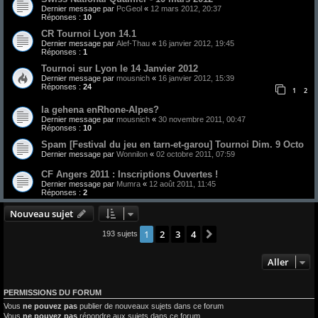
Dernier message par
PcGeol
«
12 mars 2012, 20:37
Réponses :
10
CR Tournoi Lyon 14.1
Dernier message par
Alef-Thau
«
16 janvier 2012, 19:45
Réponses :
1
Tournoi sur Lyon le 14 Janvier 2012
Dernier message par
mousnich
«
16 janvier 2012, 15:39
Réponses :
24
1
2
la gehena enRhone-Alpes?
Dernier message par
mousnich
«
30 novembre 2011, 00:47
Réponses :
10
Spam [Festival du jeu en tarn-et-garou] Tournoi Dim. 9 Octo
Dernier message par
Wonnilon
«
02 octobre 2011, 07:59
CF Angers 2011 : Inscriptions Ouvertes !
Dernier message par
Mumra
«
12 août 2011, 11:45
Réponses :
2
Nouveau sujet
1
2
3
4
Suivant
193 sujets
Aller
PERMISSIONS DU FORUM
Vous
ne pouvez pas
publier de nouveaux sujets dans ce forum
Vous
ne pouvez pas
répondre aux sujets dans ce forum