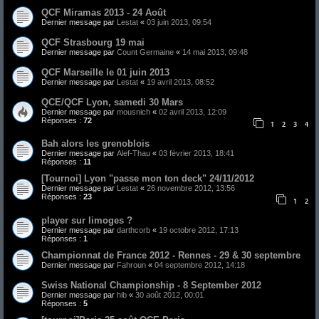
QCF Miramas 2013 - 24 Août
Dernier message par
Lestat
«
03 juin 2013, 09:54
QCF Strasbourg 19 mai
Dernier message par
Count Germaine
«
14 mai 2013, 09:48
QCF Marseille le 01 juin 2013
Dernier message par
Lestat
«
19 avril 2013, 08:52
QCE/QCF Lyon, samedi 30 Mars
Dernier message par
mousnich
«
02 avril 2013, 12:09
Réponses :
72
1
2
3
4
Bah alors les grenoblois
Dernier message par
Alef-Thau
«
03 février 2013, 18:41
Réponses :
11
[Tournoi] Lyon "passe mon ton deck" 24/11/2012
Dernier message par
Lestat
«
26 novembre 2012, 13:56
Réponses :
23
1
2
player sur limoges ?
Dernier message par
darthcorb
«
19 octobre 2012, 17:13
Réponses :
1
Championnat de France 2012 - Rennes - 29 & 30 septembre
Dernier message par
Fahroun
«
04 septembre 2012, 14:18
Swiss National Championship - 8 September 2012
Dernier message par
hib
«
30 août 2012, 00:01
Réponses :
5