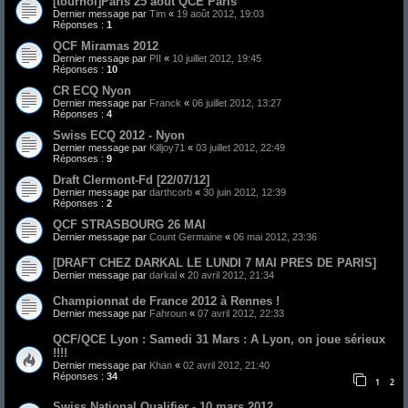
[tournoi]Paris 25 août QCE Paris
Dernier message par
Tim
«
19 août 2012, 19:03
Réponses :
1
QCF Miramas 2012
Dernier message par
PII
«
10 juillet 2012, 19:45
Réponses :
10
CR ECQ Nyon
Dernier message par
Franck
«
06 juillet 2012, 13:27
Réponses :
4
Swiss ECQ 2012 - Nyon
Dernier message par
Killjoy71
«
03 juillet 2012, 22:49
Réponses :
9
Draft Clermont-Fd [22/07/12]
Dernier message par
darthcorb
«
30 juin 2012, 12:39
Réponses :
2
QCF STRASBOURG 26 MAI
Dernier message par
Count Germaine
«
06 mai 2012, 23:36
[DRAFT CHEZ DARKAL LE LUNDI 7 MAI PRES DE PARIS]
Dernier message par
darkal
«
20 avril 2012, 21:34
Championnat de France 2012 à Rennes !
Dernier message par
Fahroun
«
07 avril 2012, 22:33
QCF/QCE Lyon : Samedi 31 Mars : A Lyon, on joue sérieux
!!!!
Dernier message par
Khan
«
02 avril 2012, 21:40
Réponses :
34
1
2
Swiss National Qualifier - 10 mars 2012