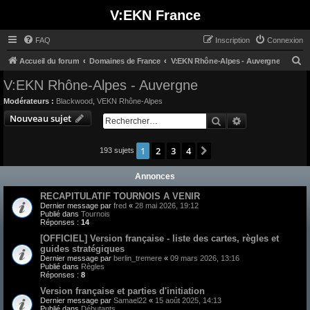
V:EKN France
FAQ
Inscription
Connexion
R
Accueil du forum
Domaines de France
V:EKN Rhône-Alpes - Auvergne
e
V:EKN Rhône-Alpes - Auvergne
c
Modérateurs :
Blackwood
,
VEKN Rhône-Alpes
h
Nouveau sujet
Rechercher
Recherche avan
e
r
1
2
3
4
Suivant
193 sujets
c
Annonces
h
e
RECAPITULATIF TOURNOIS A VENIR
Dernier message par
fred
«
28 mai 2026, 19:12
r
Publié dans
Tournois
Réponses :
14
[OFFICIEL] Version française - liste des cartes, règles et
guides stratégiques
Dernier message par
berlin_tremere
«
09 mars 2026, 13:16
Publié dans
Règles
Réponses :
8
Version française et parties d'initiation
Dernier message par
Samael22
«
15 août 2025, 14:13
Publié dans
Débutants