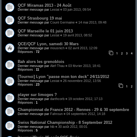
QCF Miramas 2013 - 24 Août
Dernier message par
Lestat
«
03 juin 2013, 09:54
QCF Strasbourg 19 mai
Dernier message par
Count Germaine
«
14 mai 2013, 09:48
QCF Marseille le 01 juin 2013
Dernier message par
Lestat
«
19 avril 2013, 08:52
QCE/QCF Lyon, samedi 30 Mars
Dernier message par
mousnich
«
02 avril 2013, 12:09
Réponses :
72
1
2
3
4
Bah alors les grenoblois
Dernier message par
Alef-Thau
«
03 février 2013, 18:41
Réponses :
11
[Tournoi] Lyon "passe mon ton deck" 24/11/2012
Dernier message par
Lestat
«
26 novembre 2012, 13:56
Réponses :
23
1
2
player sur limoges ?
Dernier message par
darthcorb
«
19 octobre 2012, 17:13
Réponses :
1
Championnat de France 2012 - Rennes - 29 & 30 septembre
Dernier message par
Fahroun
«
04 septembre 2012, 14:18
Swiss National Championship - 8 September 2012
Dernier message par
hib
«
30 août 2012, 00:01
Réponses :
5