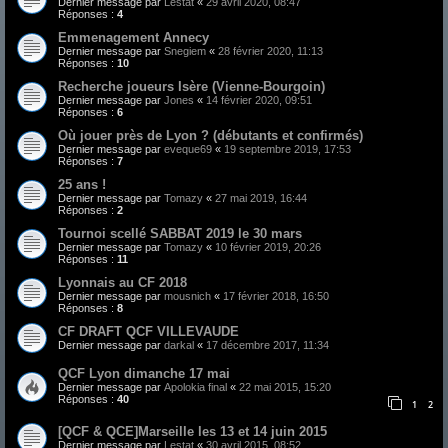
Dernier message par
Lestat
«
29 avril 2020, 08:47
Réponses :
4
Emmenagement Annecy
Dernier message par
Snegiem
«
28 février 2020, 11:13
Réponses :
10
Recherche joueurs Isère (Vienne-Bourgoin)
Dernier message par
Jones
«
14 février 2020, 09:51
Réponses :
6
Où jouer près de Lyon ? (débutants et confirmés)
Dernier message par
eveque69
«
19 septembre 2019, 17:53
Réponses :
7
25 ans !
Dernier message par
Tomazy
«
27 mai 2019, 16:44
Réponses :
2
Tournoi scellé SABBAT 2019 le 30 mars
Dernier message par
Tomazy
«
10 février 2019, 20:26
Réponses :
11
Lyonnais au CF 2018
Dernier message par
mousnich
«
17 février 2018, 16:50
Réponses :
8
CF DRAFT QCF VILLEVAUDE
Dernier message par
darkal
«
17 décembre 2017, 11:34
QCF Lyon dimanche 17 mai
Dernier message par
Apolokia final
«
22 mai 2015, 15:20
Réponses :
40
1
2
[QCF & QCE]Marseille les 13 et 14 juin 2015
Dernier message par
Lestat
«
30 avril 2015, 08:52