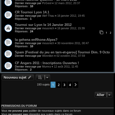
Dernier message par
PcGeol
«
12 mars 2012, 20:37
Réponses :
10
CR Tournoi Lyon 14.1
Dernier message par
Alef-Thau
«
16 janvier 2012, 19:45
Réponses :
1
Tournoi sur Lyon le 14 Janvier 2012
Dernier message par
mousnich
«
16 janvier 2012, 15:39
Réponses :
24
1
2
la gehena enRhone-Alpes?
Dernier message par
mousnich
«
30 novembre 2011, 00:47
Réponses :
10
Spam [Festival du jeu en tarn-et-garou] Tournoi Dim. 9 Octo
Dernier message par
Wonnilon
«
02 octobre 2011, 07:59
CF Angers 2011 : Inscriptions Ouvertes !
Dernier message par
Mumra
«
12 août 2011, 11:45
Réponses :
2
Nouveau sujet
1
2
3
4
Suivant
193 sujets
Aller
PERMISSIONS DU FORUM
Vous
ne pouvez pas
publier de nouveaux sujets dans ce forum
Vous
ne pouvez pas
répondre aux sujets dans ce forum