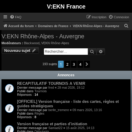
V:EKN France
FAQ
Inscription
Connexion
R
Accueil du forum
Domaines de France
V:EKN Rhône-Alpes - Auvergne
e
V:EKN Rhône-Alpes - Auvergne
c
Modérateurs :
Blackwood
,
VEKN Rhône-Alpes
h
Nouveau sujet
Rechercher
Recherche avan
e
r
1
2
3
4
Suivant
193 sujets
c
Annonces
h
e
RECAPITULATIF TOURNOIS A VENIR
Dernier message par
fred
«
28 mai 2026, 19:12
r
Publié dans
Tournois
Réponses :
14
[OFFICIEL] Version française - liste des cartes, règles et
guides stratégiques
Dernier message par
berlin_tremere
«
09 mars 2026, 13:16
Publié dans
Règles
Réponses :
8
Version française et parties d'initiation
Dernier message par
Samael22
«
15 août 2025, 14:13
Publié dans
Débutants