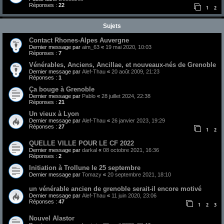
Réponses :
22
1
2
Sujets
Contact Rhones-Alpes Auvergne
Dernier message par
aim_63
«
19 mai 2020, 10:03
Réponses :
7
Vénérables, Anciens, Ancillae, et nouveaux-nés de Grenoble
Dernier message par
Alef-Thau
«
20 août 2009, 21:23
Réponses :
1
Ça bouge à Grenoble
Dernier message par
Pablo
«
28 juillet 2024, 22:38
Réponses :
21
Un vieux à Lyon
Dernier message par
Alef-Thau
«
26 janvier 2023, 19:29
Réponses :
27
1
2
QUELLE VILLE POUR LE CF 2022
Dernier message par
darkal
«
08 octobre 2021, 16:36
Réponses :
2
Initiation à Trollune le 25 septembre
Dernier message par
Tomazy
«
20 septembre 2021, 18:10
un vénérable ancien de grenoble serait-il encore motivé
Dernier message par
Alef-Thau
«
11 juin 2020, 23:06
Réponses :
47
1
2
3
Nouvel Alastor