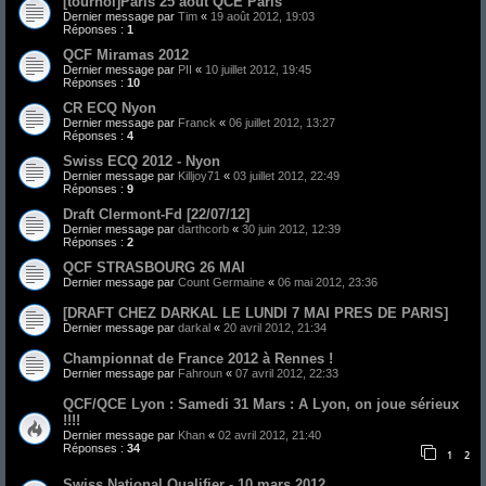
[tournoi]Paris 25 août QCE Paris
Dernier message par
Tim
«
19 août 2012, 19:03
Réponses :
1
QCF Miramas 2012
Dernier message par
PII
«
10 juillet 2012, 19:45
Réponses :
10
CR ECQ Nyon
Dernier message par
Franck
«
06 juillet 2012, 13:27
Réponses :
4
Swiss ECQ 2012 - Nyon
Dernier message par
Killjoy71
«
03 juillet 2012, 22:49
Réponses :
9
Draft Clermont-Fd [22/07/12]
Dernier message par
darthcorb
«
30 juin 2012, 12:39
Réponses :
2
QCF STRASBOURG 26 MAI
Dernier message par
Count Germaine
«
06 mai 2012, 23:36
[DRAFT CHEZ DARKAL LE LUNDI 7 MAI PRES DE PARIS]
Dernier message par
darkal
«
20 avril 2012, 21:34
Championnat de France 2012 à Rennes !
Dernier message par
Fahroun
«
07 avril 2012, 22:33
QCF/QCE Lyon : Samedi 31 Mars : A Lyon, on joue sérieux
!!!!
Dernier message par
Khan
«
02 avril 2012, 21:40
Réponses :
34
1
2
Swiss National Qualifier - 10 mars 2012