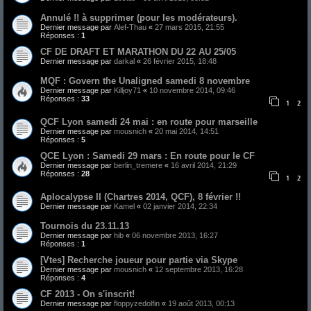
Annulé !! à supprimer (pour les modérateurs).
Dernier message par
Alef-Thau
«
27 mars 2015, 21:55
Réponses :
1
CF DE DRAFT ET MARATHON DU 22 AU 25/05
Dernier message par
darkal
«
26 février 2015, 18:48
MQF : Govern the Unaligned samedi 8 novembre
Dernier message par
Killjoy71
«
10 novembre 2014, 09:46
Réponses :
33
1
2
QCF Lyon samedi 24 mai : en route pour marseille
Dernier message par
mousnich
«
20 mai 2014, 14:51
Réponses :
5
QCE Lyon : Samedi 29 mars : En route pour le CF
Dernier message par
berlin_tremere
«
16 avril 2014, 21:29
Réponses :
28
1
2
Aplocalypse II (Chartres 2014, QCF), 8 février !!
Dernier message par
Kamel
«
02 janvier 2014, 22:34
Tournois du 23.11.13
Dernier message par
hib
«
06 novembre 2013, 16:27
Réponses :
1
[Vtes] Recherche joueur pour partie via Skype
Dernier message par
mousnich
«
12 septembre 2013, 16:28
Réponses :
4
CF 2013 - On s'inscrit!
Dernier message par
floppyzedolfin
«
19 août 2013, 00:13