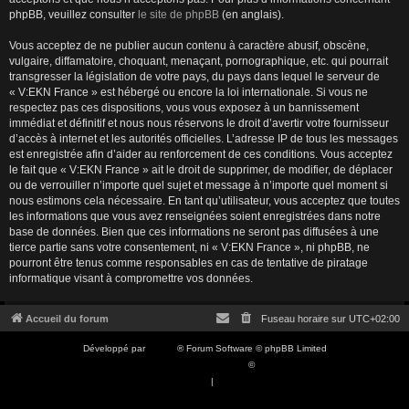
phpBB, veuillez consulter
le site de phpBB
(en anglais).
Vous acceptez de ne publier aucun contenu à caractère abusif, obscène,
vulgaire, diffamatoire, choquant, menaçant, pornographique, etc. qui pourrait
transgresser la législation de votre pays, du pays dans lequel le serveur de
« V:EKN France » est hébergé ou encore la loi internationale. Si vous ne
respectez pas ces dispositions, vous vous exposez à un bannissement
immédiat et définitif et nous nous réservons le droit d’avertir votre fournisseur
d’accès à internet et les autorités officielles. L’adresse IP de tous les messages
est enregistrée afin d’aider au renforcement de ces conditions. Vous acceptez
le fait que « V:EKN France » ait le droit de supprimer, de modifier, de déplacer
ou de verrouiller n’importe quel sujet et message à n’importe quel moment si
nous estimons cela nécessaire. En tant qu’utilisateur, vous acceptez que toutes
les informations que vous avez renseignées soient enregistrées dans notre
base de données. Bien que ces informations ne seront pas diffusées à une
tierce partie sans votre consentement, ni « V:EKN France », ni phpBB, ne
pourront être tenus comme responsables en cas de tentative de piratage
informatique visant à compromettre vos données.
Accueil du forum
Fuseau horaire sur
UTC+02:00
Développé par
phpBB
® Forum Software © phpBB Limited
Traduction française officielle
©
Qiaeru
Confidentialité
|
Conditions