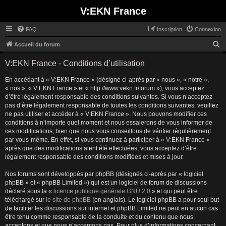
V:EKN France
FAQ
Inscription
Connexion
R
Accueil du forum
e
V:EKN France - Conditions d’utilisation
c
En accédant à « V:EKN France » (désigné ci-après par « nous », « notre »,
h
« nos », « V:EKN France » et « http://www.vekn.fr/forum »), vous acceptez
e
d’être légalement responsable des conditions suivantes. Si vous n’acceptez
r
pas d’être légalement responsable de toutes les conditions suivantes, veuillez
ne pas utiliser et accéder à « V:EKN France ». Nous pouvons modifier ces
c
conditions à n’importe quel moment et nous essaierons de vous informer de
h
ces modifications, bien que nous vous conseillons de vérifier régulièrement
par vous-même. En effet, si vous continuez à participer à « V:EKN France »
e
après que des modifications aient été effectuées, vous acceptez d’être
r
légalement responsable des conditions modifiées et mises à jour.
Nos forums sont développés par phpBB (désignés ci-après par « logiciel
phpBB » et « phpBB Limited ») qui est un logiciel de forum de discussions
déclaré sous la «
licence publique générale GNU 2.0
» et qui peut être
téléchargé sur
le site de phpBB
(en anglais). Le logiciel phpBB a pour seul but
de faciliter les discussions sur internet et phpBB Limited ne peut en aucun cas
être tenu comme responsable de la conduite et du contenu que nous
acceptons et que nous n’acceptons pas. Pour plus d’informations concernant