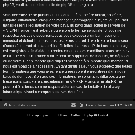
phpBB, veuillez consulter
le site de phpBB
(en anglais).
Vous acceptez de ne publier aucun contenu à caractère abusif, obscène,
vulgaire, diffamatoire, choquant, menaçant, pornographique, etc. qui pourrait
transgresser la législation de votre pays, du pays dans lequel le serveur de
« V:EKN France » est hébergé ou encore la loi internationale. Si vous ne
respectez pas ces dispositions, vous vous exposez à un bannissement
immédiat et définitif et nous nous réservons le droit d’avertir votre fournisseur
d’accès à internet et les autorités officielles. L’adresse IP de tous les messages
est enregistrée afin d’aider au renforcement de ces conditions. Vous acceptez
le fait que « V:EKN France » ait le droit de supprimer, de modifier, de déplacer
ou de verrouiller n’importe quel sujet et message à n’importe quel moment si
nous estimons cela nécessaire. En tant qu’utilisateur, vous acceptez que toutes
les informations que vous avez renseignées soient enregistrées dans notre
base de données. Bien que ces informations ne seront pas diffusées à une
tierce partie sans votre consentement, ni « V:EKN France », ni phpBB, ne
pourront être tenus comme responsables en cas de tentative de piratage
informatique visant à compromettre vos données.
Accueil du forum
Fuseau horaire sur
UTC+02:00
Développé par
phpBB
® Forum Software © phpBB Limited
Traduction française officielle
©
Qiaeru
Confidentialité
|
Conditions