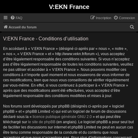
V:EKN France
FAQ
Inscription
Connexion
R
Accueil du forum
e
V:EKN France - Conditions d’utilisation
c
En accédant à « V:EKN France » (désigné ci-après par « nous », « notre »,
h
« nos », « V:EKN France » et « http://www.vekn.fr/forum »), vous acceptez
e
d’être légalement responsable des conditions suivantes. Si vous n’acceptez
r
pas d’être légalement responsable de toutes les conditions suivantes, veuillez
ne pas utiliser et accéder à « V:EKN France ». Nous pouvons modifier ces
c
conditions à n’importe quel moment et nous essaierons de vous informer de
h
ces modifications, bien que nous vous conseillons de vérifier régulièrement
par vous-même. En effet, si vous continuez à participer à « V:EKN France »
e
après que des modifications aient été effectuées, vous acceptez d’être
r
légalement responsable des conditions modifiées et mises à jour.
Nos forums sont développés par phpBB (désignés ci-après par « logiciel
phpBB » et « phpBB Limited ») qui est un logiciel de forum de discussions
déclaré sous la «
licence publique générale GNU 2.0
» et qui peut être
téléchargé sur
le site de phpBB
(en anglais). Le logiciel phpBB a pour seul but
de faciliter les discussions sur internet et phpBB Limited ne peut en aucun cas
être tenu comme responsable de la conduite et du contenu que nous
acceptons et que nous n’acceptons pas. Pour plus d’informations concernant