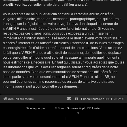
phpBB, veuillez consulter
le site de phpBB
(en anglais).
Vous acceptez de ne publier aucun contenu à caractère abusif, obscène,
vulgaire, diffamatoire, choquant, menaçant, pornographique, etc. qui pourrait
transgresser la législation de votre pays, du pays dans lequel le serveur de
« V:EKN France » est hébergé ou encore la loi internationale. Si vous ne
respectez pas ces dispositions, vous vous exposez à un bannissement
immédiat et définitif et nous nous réservons le droit d’avertir votre fournisseur
d’accès à internet et les autorités officielles. L’adresse IP de tous les messages
est enregistrée afin d’aider au renforcement de ces conditions. Vous acceptez
le fait que « V:EKN France » ait le droit de supprimer, de modifier, de déplacer
ou de verrouiller n’importe quel sujet et message à n’importe quel moment si
nous estimons cela nécessaire. En tant qu’utilisateur, vous acceptez que toutes
les informations que vous avez renseignées soient enregistrées dans notre
base de données. Bien que ces informations ne seront pas diffusées à une
tierce partie sans votre consentement, ni « V:EKN France », ni phpBB, ne
pourront être tenus comme responsables en cas de tentative de piratage
informatique visant à compromettre vos données.
Accueil du forum
Fuseau horaire sur
UTC+02:00
Développé par
phpBB
® Forum Software © phpBB Limited
Traduction française officielle
©
Qiaeru
Confidentialité
|
Conditions