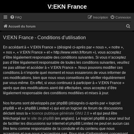
V:EKN France
FAQ
Inscription
Connexion
R
Accueil du forum
e
V:EKN France - Conditions d’utilisation
c
En accédant à « V:EKN France » (désigné ci-après par « nous », « notre »,
h
« nos », « V:EKN France » et « http://www.vekn.fr/forum »), vous acceptez
e
d’être légalement responsable des conditions suivantes. Si vous n’acceptez
r
pas d’être légalement responsable de toutes les conditions suivantes, veuillez
ne pas utiliser et accéder à « V:EKN France ». Nous pouvons modifier ces
c
conditions à n’importe quel moment et nous essaierons de vous informer de
h
ces modifications, bien que nous vous conseillons de vérifier régulièrement
par vous-même. En effet, si vous continuez à participer à « V:EKN France »
e
après que des modifications aient été effectuées, vous acceptez d’être
r
légalement responsable des conditions modifiées et mises à jour.
Nos forums sont développés par phpBB (désignés ci-après par « logiciel
phpBB » et « phpBB Limited ») qui est un logiciel de forum de discussions
déclaré sous la «
licence publique générale GNU 2.0
» et qui peut être
téléchargé sur
le site de phpBB
(en anglais). Le logiciel phpBB a pour seul but
de faciliter les discussions sur internet et phpBB Limited ne peut en aucun cas
être tenu comme responsable de la conduite et du contenu que nous
acceptons et que nous n’acceptons pas. Pour plus d’informations concernant