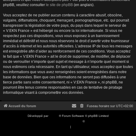
phpBB, veuillez consulter
le site de phpBB
(en anglais).
Vous acceptez de ne publier aucun contenu à caractère abusif, obscène,
vulgaire, diffamatoire, choquant, menaçant, pornographique, etc. qui pourrait
transgresser la législation de votre pays, du pays dans lequel le serveur de
« V:EKN France » est hébergé ou encore la loi internationale. Si vous ne
respectez pas ces dispositions, vous vous exposez à un bannissement
immédiat et définitif et nous nous réservons le droit d’avertir votre fournisseur
d’accès à internet et les autorités officielles. L’adresse IP de tous les messages
est enregistrée afin d’aider au renforcement de ces conditions. Vous acceptez
le fait que « V:EKN France » ait le droit de supprimer, de modifier, de déplacer
ou de verrouiller n’importe quel sujet et message à n’importe quel moment si
nous estimons cela nécessaire. En tant qu’utilisateur, vous acceptez que toutes
les informations que vous avez renseignées soient enregistrées dans notre
base de données. Bien que ces informations ne seront pas diffusées à une
tierce partie sans votre consentement, ni « V:EKN France », ni phpBB, ne
pourront être tenus comme responsables en cas de tentative de piratage
informatique visant à compromettre vos données.
Accueil du forum
Fuseau horaire sur
UTC+02:00
Développé par
phpBB
® Forum Software © phpBB Limited
Traduction française officielle
©
Qiaeru
Confidentialité
|
Conditions