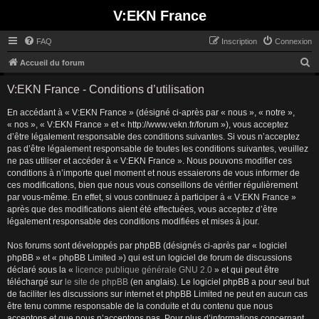
V:EKN France
FAQ
Inscription
Connexion
R
Accueil du forum
e
V:EKN France - Conditions d’utilisation
c
En accédant à « V:EKN France » (désigné ci-après par « nous », « notre »,
h
« nos », « V:EKN France » et « http://www.vekn.fr/forum »), vous acceptez
e
d’être légalement responsable des conditions suivantes. Si vous n’acceptez
r
pas d’être légalement responsable de toutes les conditions suivantes, veuillez
ne pas utiliser et accéder à « V:EKN France ». Nous pouvons modifier ces
c
conditions à n’importe quel moment et nous essaierons de vous informer de
h
ces modifications, bien que nous vous conseillons de vérifier régulièrement
par vous-même. En effet, si vous continuez à participer à « V:EKN France »
e
après que des modifications aient été effectuées, vous acceptez d’être
r
légalement responsable des conditions modifiées et mises à jour.
Nos forums sont développés par phpBB (désignés ci-après par « logiciel
phpBB » et « phpBB Limited ») qui est un logiciel de forum de discussions
déclaré sous la «
licence publique générale GNU 2.0
» et qui peut être
téléchargé sur
le site de phpBB
(en anglais). Le logiciel phpBB a pour seul but
de faciliter les discussions sur internet et phpBB Limited ne peut en aucun cas
être tenu comme responsable de la conduite et du contenu que nous
acceptons et que nous n’acceptons pas. Pour plus d’informations concernant