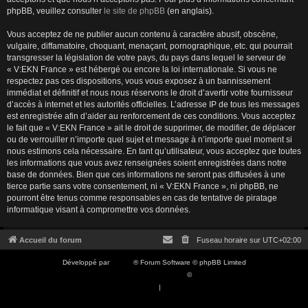
phpBB, veuillez consulter
le site de phpBB
(en anglais).
Vous acceptez de ne publier aucun contenu à caractère abusif, obscène,
vulgaire, diffamatoire, choquant, menaçant, pornographique, etc. qui pourrait
transgresser la législation de votre pays, du pays dans lequel le serveur de
« V:EKN France » est hébergé ou encore la loi internationale. Si vous ne
respectez pas ces dispositions, vous vous exposez à un bannissement
immédiat et définitif et nous nous réservons le droit d’avertir votre fournisseur
d’accès à internet et les autorités officielles. L’adresse IP de tous les messages
est enregistrée afin d’aider au renforcement de ces conditions. Vous acceptez
le fait que « V:EKN France » ait le droit de supprimer, de modifier, de déplacer
ou de verrouiller n’importe quel sujet et message à n’importe quel moment si
nous estimons cela nécessaire. En tant qu’utilisateur, vous acceptez que toutes
les informations que vous avez renseignées soient enregistrées dans notre
base de données. Bien que ces informations ne seront pas diffusées à une
tierce partie sans votre consentement, ni « V:EKN France », ni phpBB, ne
pourront être tenus comme responsables en cas de tentative de piratage
informatique visant à compromettre vos données.
Accueil du forum
Fuseau horaire sur
UTC+02:00
Développé par
phpBB
® Forum Software © phpBB Limited
Traduction française officielle
©
Qiaeru
Confidentialité
|
Conditions