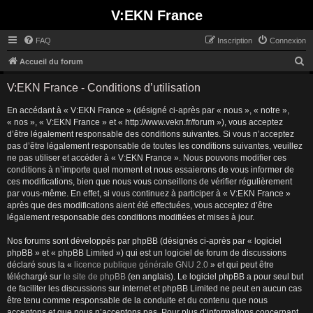
V:EKN France
FAQ
Inscription
Connexion
R
Accueil du forum
e
V:EKN France - Conditions d’utilisation
c
En accédant à « V:EKN France » (désigné ci-après par « nous », « notre »,
h
« nos », « V:EKN France » et « http://www.vekn.fr/forum »), vous acceptez
e
d’être légalement responsable des conditions suivantes. Si vous n’acceptez
r
pas d’être légalement responsable de toutes les conditions suivantes, veuillez
ne pas utiliser et accéder à « V:EKN France ». Nous pouvons modifier ces
c
conditions à n’importe quel moment et nous essaierons de vous informer de
h
ces modifications, bien que nous vous conseillons de vérifier régulièrement
par vous-même. En effet, si vous continuez à participer à « V:EKN France »
e
après que des modifications aient été effectuées, vous acceptez d’être
r
légalement responsable des conditions modifiées et mises à jour.
Nos forums sont développés par phpBB (désignés ci-après par « logiciel
phpBB » et « phpBB Limited ») qui est un logiciel de forum de discussions
déclaré sous la «
licence publique générale GNU 2.0
» et qui peut être
téléchargé sur
le site de phpBB
(en anglais). Le logiciel phpBB a pour seul but
de faciliter les discussions sur internet et phpBB Limited ne peut en aucun cas
être tenu comme responsable de la conduite et du contenu que nous
acceptons et que nous n’acceptons pas. Pour plus d’informations concernant