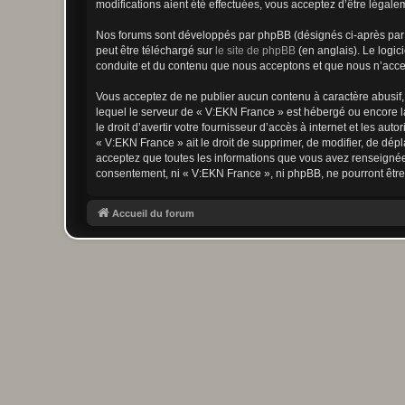
modifications aient été effectuées, vous acceptez d’être légale
Nos forums sont développés par phpBB (désignés ci-après par «
peut être téléchargé sur
le site de phpBB
(en anglais). Le logic
conduite et du contenu que nous acceptons et que nous n’acce
Vous acceptez de ne publier aucun contenu à caractère abusif, 
lequel le serveur de « V:EKN France » est hébergé ou encore la
le droit d’avertir votre fournisseur d’accès à internet et les au
« V:EKN France » ait le droit de supprimer, de modifier, de dép
acceptez que toutes les informations que vous avez renseignées
consentement, ni « V:EKN France », ni phpBB, ne pourront êtr
Accueil du forum