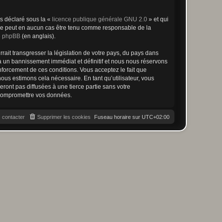
ns déclaré sous la «
licence publique générale GNU 2.0
» et qui
ed ne peut en aucun cas être tenu comme responsable de la
de phpBB
(en anglais).
ait transgresser la législation de votre pays, du pays dans
à un bannissement immédiat et définitif et nous nous réservons
renforcement de ces conditions. Vous acceptez le fait que
ous estimons cela nécessaire. En tant qu’utilisateur, vous
ont pas diffusées à une tierce partie sans votre
 compromettre vos données.
 contacter
Supprimer les cookies
Fuseau horaire sur
UTC+02:00