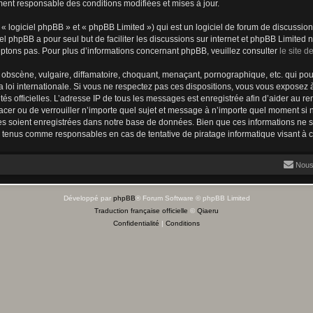
ment responsable des conditions modifiées et mises à jour.
 logiciel phpBB » et « phpBB Limited ») qui est un logiciel de forum de discussio
iel phpBB a pour seul but de faciliter les discussions sur internet et phpBB Limit
ptons pas. Pour plus d’informations concernant phpBB, veuillez consulter
le site 
obscène, vulgaire, diffamatoire, choquant, menaçant, pornographique, etc. qui pourr
 loi internationale. Si vous ne respectez pas ces dispositions, vous vous exposez 
torités officielles. L’adresse IP de tous les messages est enregistrée afin d’aider au 
lacer ou de verrouiller n’importe quel sujet et message à n’importe quel moment si n
 soient enregistrées dans notre base de données. Bien que ces informations ne ser
e tenus comme responsables en cas de tentative de piratage informatique visant à
Nous
Développé par
phpBB
® Forum Software © phpBB Limited
Traduction française officielle
©
Qiaeru
Confidentialité
|
Conditions