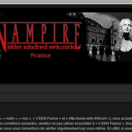
 « notre », « nos », « V:EKN France » et « http://www.vekn.fr/forum »), vous accep
s conditions suivantes, veuillez ne pas utiliser et accéder à « V:EKN France ». N
e nous vous conseillons de vérifier régulièrement par vous-même. En effet, si vou