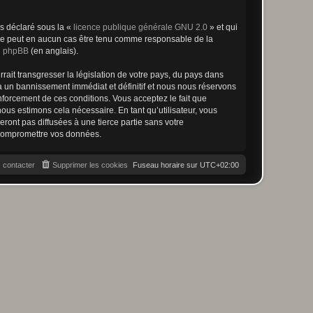
ns déclaré sous la «
licence publique générale GNU 2.0
» et qui
ed ne peut en aucun cas être tenu comme responsable de la
de phpBB
(en anglais).
ait transgresser la législation de votre pays, du pays dans
à un bannissement immédiat et définitif et nous nous réservons
renforcement de ces conditions. Vous acceptez le fait que
ous estimons cela nécessaire. En tant qu’utilisateur, vous
ont pas diffusées à une tierce partie sans votre
 compromettre vos données.
 contacter
Supprimer les cookies
Fuseau horaire sur
UTC+02:00