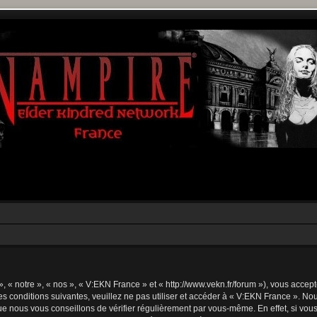
 « notre », « nos », « V:EKN France » et « http://www.vekn.fr/forum »), vous accep
s conditions suivantes, veuillez ne pas utiliser et accéder à « V:EKN France ». N
e nous vous conseillons de vérifier régulièrement par vous-même. En effet, si vou