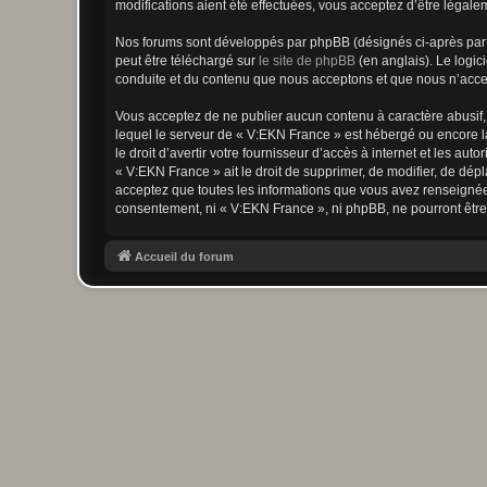
modifications aient été effectuées, vous acceptez d’être légale
Nos forums sont développés par phpBB (désignés ci-après par «
peut être téléchargé sur
le site de phpBB
(en anglais). Le logic
conduite et du contenu que nous acceptons et que nous n’acce
Vous acceptez de ne publier aucun contenu à caractère abusif, 
lequel le serveur de « V:EKN France » est hébergé ou encore la
le droit d’avertir votre fournisseur d’accès à internet et les au
« V:EKN France » ait le droit de supprimer, de modifier, de dép
acceptez que toutes les informations que vous avez renseignées
consentement, ni « V:EKN France », ni phpBB, ne pourront êtr
Accueil du forum