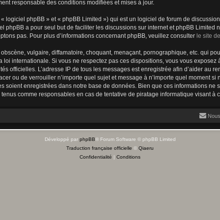
ment responsable des conditions modifiées et mises à jour.
 logiciel phpBB » et « phpBB Limited ») qui est un logiciel de forum de discussio
iel phpBB a pour seul but de faciliter les discussions sur internet et phpBB Limit
ptons pas. Pour plus d’informations concernant phpBB, veuillez consulter
le site 
obscène, vulgaire, diffamatoire, choquant, menaçant, pornographique, etc. qui pourr
 loi internationale. Si vous ne respectez pas ces dispositions, vous vous exposez 
torités officielles. L’adresse IP de tous les messages est enregistrée afin d’aider au 
lacer ou de verrouiller n’importe quel sujet et message à n’importe quel moment si n
 soient enregistrées dans notre base de données. Bien que ces informations ne ser
e tenus comme responsables en cas de tentative de piratage informatique visant à
Nous
Développé par
phpBB
® Forum Software © phpBB Limited
Traduction française officielle
©
Qiaeru
Confidentialité
|
Conditions