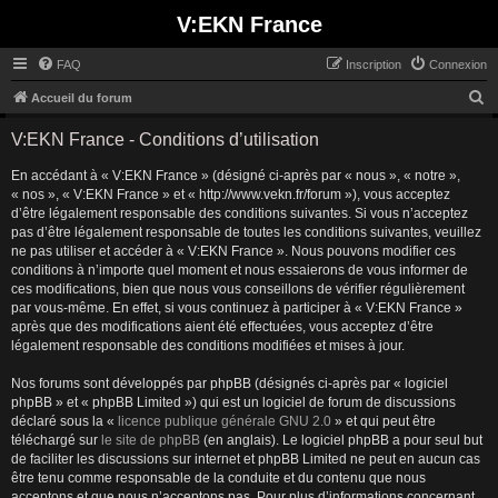
V:EKN France
FAQ
Inscription
Connexion
R
Accueil du forum
e
V:EKN France - Conditions d’utilisation
c
En accédant à « V:EKN France » (désigné ci-après par « nous », « notre »,
h
« nos », « V:EKN France » et « http://www.vekn.fr/forum »), vous acceptez
e
d’être légalement responsable des conditions suivantes. Si vous n’acceptez
r
pas d’être légalement responsable de toutes les conditions suivantes, veuillez
ne pas utiliser et accéder à « V:EKN France ». Nous pouvons modifier ces
c
conditions à n’importe quel moment et nous essaierons de vous informer de
h
ces modifications, bien que nous vous conseillons de vérifier régulièrement
par vous-même. En effet, si vous continuez à participer à « V:EKN France »
e
après que des modifications aient été effectuées, vous acceptez d’être
r
légalement responsable des conditions modifiées et mises à jour.
Nos forums sont développés par phpBB (désignés ci-après par « logiciel
phpBB » et « phpBB Limited ») qui est un logiciel de forum de discussions
déclaré sous la «
licence publique générale GNU 2.0
» et qui peut être
téléchargé sur
le site de phpBB
(en anglais). Le logiciel phpBB a pour seul but
de faciliter les discussions sur internet et phpBB Limited ne peut en aucun cas
être tenu comme responsable de la conduite et du contenu que nous
acceptons et que nous n’acceptons pas. Pour plus d’informations concernant