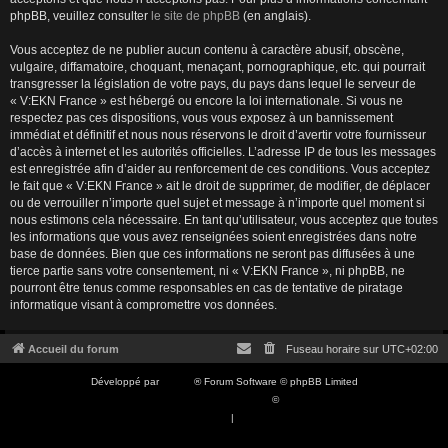
phpBB, veuillez consulter
le site de phpBB
(en anglais).
Vous acceptez de ne publier aucun contenu à caractère abusif, obscène,
vulgaire, diffamatoire, choquant, menaçant, pornographique, etc. qui pourrait
transgresser la législation de votre pays, du pays dans lequel le serveur de
« V:EKN France » est hébergé ou encore la loi internationale. Si vous ne
respectez pas ces dispositions, vous vous exposez à un bannissement
immédiat et définitif et nous nous réservons le droit d’avertir votre fournisseur
d’accès à internet et les autorités officielles. L’adresse IP de tous les messages
est enregistrée afin d’aider au renforcement de ces conditions. Vous acceptez
le fait que « V:EKN France » ait le droit de supprimer, de modifier, de déplacer
ou de verrouiller n’importe quel sujet et message à n’importe quel moment si
nous estimons cela nécessaire. En tant qu’utilisateur, vous acceptez que toutes
les informations que vous avez renseignées soient enregistrées dans notre
base de données. Bien que ces informations ne seront pas diffusées à une
tierce partie sans votre consentement, ni « V:EKN France », ni phpBB, ne
pourront être tenus comme responsables en cas de tentative de piratage
informatique visant à compromettre vos données.
Accueil du forum
Fuseau horaire sur
UTC+02:00
Développé par
phpBB
® Forum Software © phpBB Limited
Traduction française officielle
©
Qiaeru
Confidentialité
|
Conditions