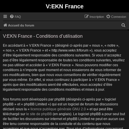
V:EKN France
FAQ
Inscription
Connexion
R
Accueil du forum
e
V:EKN France - Conditions d’utilisation
c
En accédant à « V:EKN France » (désigné ci-après par « nous », « notre »,
h
« nos », « V:EKN France » et « http://www.vekn.fr/forum »), vous acceptez
e
d’être légalement responsable des conditions suivantes. Si vous n’acceptez
r
pas d’être légalement responsable de toutes les conditions suivantes, veuillez
ne pas utiliser et accéder à « V:EKN France ». Nous pouvons modifier ces
c
conditions à n’importe quel moment et nous essaierons de vous informer de
h
ces modifications, bien que nous vous conseillons de vérifier régulièrement
par vous-même. En effet, si vous continuez à participer à « V:EKN France »
e
après que des modifications aient été effectuées, vous acceptez d’être
r
légalement responsable des conditions modifiées et mises à jour.
Nos forums sont développés par phpBB (désignés ci-après par « logiciel
phpBB » et « phpBB Limited ») qui est un logiciel de forum de discussions
déclaré sous la «
licence publique générale GNU 2.0
» et qui peut être
téléchargé sur
le site de phpBB
(en anglais). Le logiciel phpBB a pour seul but
de faciliter les discussions sur internet et phpBB Limited ne peut en aucun cas
être tenu comme responsable de la conduite et du contenu que nous
acceptons et que nous n’acceptons pas. Pour plus d’informations concernant