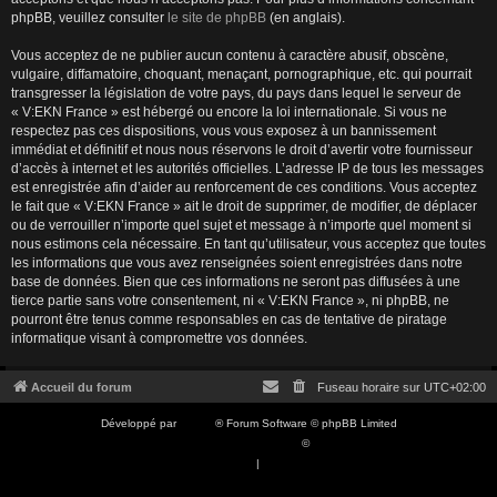
phpBB, veuillez consulter
le site de phpBB
(en anglais).
Vous acceptez de ne publier aucun contenu à caractère abusif, obscène,
vulgaire, diffamatoire, choquant, menaçant, pornographique, etc. qui pourrait
transgresser la législation de votre pays, du pays dans lequel le serveur de
« V:EKN France » est hébergé ou encore la loi internationale. Si vous ne
respectez pas ces dispositions, vous vous exposez à un bannissement
immédiat et définitif et nous nous réservons le droit d’avertir votre fournisseur
d’accès à internet et les autorités officielles. L’adresse IP de tous les messages
est enregistrée afin d’aider au renforcement de ces conditions. Vous acceptez
le fait que « V:EKN France » ait le droit de supprimer, de modifier, de déplacer
ou de verrouiller n’importe quel sujet et message à n’importe quel moment si
nous estimons cela nécessaire. En tant qu’utilisateur, vous acceptez que toutes
les informations que vous avez renseignées soient enregistrées dans notre
base de données. Bien que ces informations ne seront pas diffusées à une
tierce partie sans votre consentement, ni « V:EKN France », ni phpBB, ne
pourront être tenus comme responsables en cas de tentative de piratage
informatique visant à compromettre vos données.
Accueil du forum
Fuseau horaire sur
UTC+02:00
Développé par
phpBB
® Forum Software © phpBB Limited
Traduction française officielle
©
Qiaeru
Confidentialité
|
Conditions