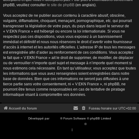
phpBB, veuillez consulter
le site de phpBB
(en anglais).
Vous acceptez de ne publier aucun contenu à caractère abusif, obscène,
vulgaire, diffamatoire, choquant, menaçant, pornographique, etc. qui pourrait
transgresser la législation de votre pays, du pays dans lequel le serveur de
« V:EKN France » est hébergé ou encore la loi internationale. Si vous ne
respectez pas ces dispositions, vous vous exposez à un bannissement
immédiat et définitif et nous nous réservons le droit d’avertir votre fournisseur
d’accès à internet et les autorités officielles. L’adresse IP de tous les messages
est enregistrée afin d’aider au renforcement de ces conditions. Vous acceptez
le fait que « V:EKN France » ait le droit de supprimer, de modifier, de déplacer
ou de verrouiller n’importe quel sujet et message à n’importe quel moment si
nous estimons cela nécessaire. En tant qu’utilisateur, vous acceptez que toutes
les informations que vous avez renseignées soient enregistrées dans notre
base de données. Bien que ces informations ne seront pas diffusées à une
tierce partie sans votre consentement, ni « V:EKN France », ni phpBB, ne
pourront être tenus comme responsables en cas de tentative de piratage
informatique visant à compromettre vos données.
Accueil du forum
Fuseau horaire sur
UTC+02:00
Développé par
phpBB
® Forum Software © phpBB Limited
Traduction française officielle
©
Qiaeru
Confidentialité
|
Conditions