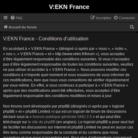
V:EKN France
FAQ
Inscription
Connexion
R
Accueil du forum
e
V:EKN France - Conditions d’utilisation
c
En accédant à « V:EKN France » (désigné ci-après par « nous », « notre »,
h
« nos », « V:EKN France » et « http://www.vekn.fr/forum »), vous acceptez
e
d’être légalement responsable des conditions suivantes. Si vous n’acceptez
r
pas d’être légalement responsable de toutes les conditions suivantes, veuillez
ne pas utiliser et accéder à « V:EKN France ». Nous pouvons modifier ces
c
conditions à n’importe quel moment et nous essaierons de vous informer de
h
ces modifications, bien que nous vous conseillons de vérifier régulièrement
par vous-même. En effet, si vous continuez à participer à « V:EKN France »
e
après que des modifications aient été effectuées, vous acceptez d’être
r
légalement responsable des conditions modifiées et mises à jour.
Nos forums sont développés par phpBB (désignés ci-après par « logiciel
phpBB » et « phpBB Limited ») qui est un logiciel de forum de discussions
déclaré sous la «
licence publique générale GNU 2.0
» et qui peut être
téléchargé sur
le site de phpBB
(en anglais). Le logiciel phpBB a pour seul but
de faciliter les discussions sur internet et phpBB Limited ne peut en aucun cas
être tenu comme responsable de la conduite et du contenu que nous
acceptons et que nous n’acceptons pas. Pour plus d’informations concernant