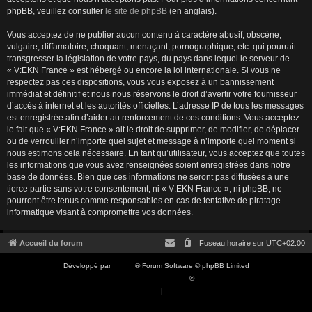
phpBB, veuillez consulter
le site de phpBB
(en anglais).
Vous acceptez de ne publier aucun contenu à caractère abusif, obscène,
vulgaire, diffamatoire, choquant, menaçant, pornographique, etc. qui pourrait
transgresser la législation de votre pays, du pays dans lequel le serveur de
« V:EKN France » est hébergé ou encore la loi internationale. Si vous ne
respectez pas ces dispositions, vous vous exposez à un bannissement
immédiat et définitif et nous nous réservons le droit d’avertir votre fournisseur
d’accès à internet et les autorités officielles. L’adresse IP de tous les messages
est enregistrée afin d’aider au renforcement de ces conditions. Vous acceptez
le fait que « V:EKN France » ait le droit de supprimer, de modifier, de déplacer
ou de verrouiller n’importe quel sujet et message à n’importe quel moment si
nous estimons cela nécessaire. En tant qu’utilisateur, vous acceptez que toutes
les informations que vous avez renseignées soient enregistrées dans notre
base de données. Bien que ces informations ne seront pas diffusées à une
tierce partie sans votre consentement, ni « V:EKN France », ni phpBB, ne
pourront être tenus comme responsables en cas de tentative de piratage
informatique visant à compromettre vos données.
Accueil du forum
Fuseau horaire sur
UTC+02:00
Développé par
phpBB
® Forum Software © phpBB Limited
Traduction française officielle
©
Qiaeru
Confidentialité
|
Conditions