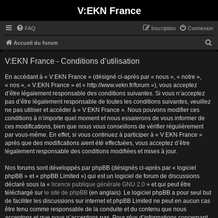
V:EKN France
FAQ
Inscription
Connexion
R
Accueil du forum
e
V:EKN France - Conditions d’utilisation
c
En accédant à « V:EKN France » (désigné ci-après par « nous », « notre »,
h
« nos », « V:EKN France » et « http://www.vekn.fr/forum »), vous acceptez
e
d’être légalement responsable des conditions suivantes. Si vous n’acceptez
r
pas d’être légalement responsable de toutes les conditions suivantes, veuillez
ne pas utiliser et accéder à « V:EKN France ». Nous pouvons modifier ces
c
conditions à n’importe quel moment et nous essaierons de vous informer de
h
ces modifications, bien que nous vous conseillons de vérifier régulièrement
par vous-même. En effet, si vous continuez à participer à « V:EKN France »
e
après que des modifications aient été effectuées, vous acceptez d’être
r
légalement responsable des conditions modifiées et mises à jour.
Nos forums sont développés par phpBB (désignés ci-après par « logiciel
phpBB » et « phpBB Limited ») qui est un logiciel de forum de discussions
déclaré sous la «
licence publique générale GNU 2.0
» et qui peut être
téléchargé sur
le site de phpBB
(en anglais). Le logiciel phpBB a pour seul but
de faciliter les discussions sur internet et phpBB Limited ne peut en aucun cas
être tenu comme responsable de la conduite et du contenu que nous
acceptons et que nous n’acceptons pas. Pour plus d’informations concernant