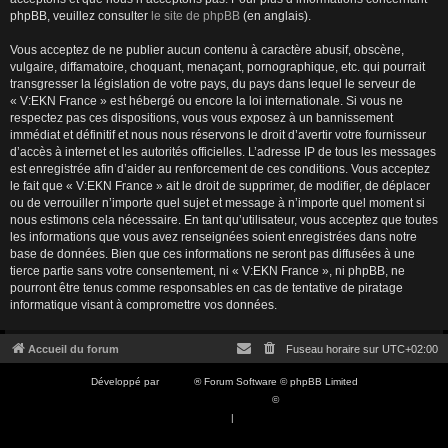
phpBB, veuillez consulter
le site de phpBB
(en anglais).
Vous acceptez de ne publier aucun contenu à caractère abusif, obscène,
vulgaire, diffamatoire, choquant, menaçant, pornographique, etc. qui pourrait
transgresser la législation de votre pays, du pays dans lequel le serveur de
« V:EKN France » est hébergé ou encore la loi internationale. Si vous ne
respectez pas ces dispositions, vous vous exposez à un bannissement
immédiat et définitif et nous nous réservons le droit d’avertir votre fournisseur
d’accès à internet et les autorités officielles. L’adresse IP de tous les messages
est enregistrée afin d’aider au renforcement de ces conditions. Vous acceptez
le fait que « V:EKN France » ait le droit de supprimer, de modifier, de déplacer
ou de verrouiller n’importe quel sujet et message à n’importe quel moment si
nous estimons cela nécessaire. En tant qu’utilisateur, vous acceptez que toutes
les informations que vous avez renseignées soient enregistrées dans notre
base de données. Bien que ces informations ne seront pas diffusées à une
tierce partie sans votre consentement, ni « V:EKN France », ni phpBB, ne
pourront être tenus comme responsables en cas de tentative de piratage
informatique visant à compromettre vos données.
Accueil du forum
Fuseau horaire sur
UTC+02:00
Développé par
phpBB
® Forum Software © phpBB Limited
Traduction française officielle
©
Qiaeru
Confidentialité
|
Conditions