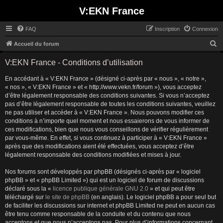
V:EKN France
FAQ
Inscription
Connexion
R
Accueil du forum
e
V:EKN France - Conditions d’utilisation
c
En accédant à « V:EKN France » (désigné ci-après par « nous », « notre »,
h
« nos », « V:EKN France » et « http://www.vekn.fr/forum »), vous acceptez
e
d’être légalement responsable des conditions suivantes. Si vous n’acceptez
r
pas d’être légalement responsable de toutes les conditions suivantes, veuillez
ne pas utiliser et accéder à « V:EKN France ». Nous pouvons modifier ces
c
conditions à n’importe quel moment et nous essaierons de vous informer de
h
ces modifications, bien que nous vous conseillons de vérifier régulièrement
par vous-même. En effet, si vous continuez à participer à « V:EKN France »
e
après que des modifications aient été effectuées, vous acceptez d’être
r
légalement responsable des conditions modifiées et mises à jour.
Nos forums sont développés par phpBB (désignés ci-après par « logiciel
phpBB » et « phpBB Limited ») qui est un logiciel de forum de discussions
déclaré sous la «
licence publique générale GNU 2.0
» et qui peut être
téléchargé sur
le site de phpBB
(en anglais). Le logiciel phpBB a pour seul but
de faciliter les discussions sur internet et phpBB Limited ne peut en aucun cas
être tenu comme responsable de la conduite et du contenu que nous
acceptons et que nous n’acceptons pas. Pour plus d’informations concernant