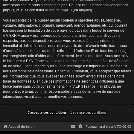
être tenu comme responsable de la conduite et du contenu que nous
acceptons et que nous n’acceptons pas. Pour plus d’informations concernant
phpBB, veuillez consulter
le site de phpBB
(en anglais).
Vous acceptez de ne publier aucun contenu à caractère abusif, obscène,
vulgaire, diffamatoire, choquant, menaçant, pornographique, etc. qui pourrait
transgresser la législation de votre pays, du pays dans lequel le serveur de
« V:EKN France » est hébergé ou encore la loi internationale. Si vous ne
respectez pas ces dispositions, vous vous exposez à un bannissement
immédiat et définitif et nous nous réservons le droit d’avertir votre fournisseur
d’accès à internet et les autorités officielles. L’adresse IP de tous les messages
est enregistrée afin d’aider au renforcement de ces conditions. Vous acceptez
le fait que « V:EKN France » ait le droit de supprimer, de modifier, de déplacer
ou de verrouiller n’importe quel sujet et message à n’importe quel moment si
nous estimons cela nécessaire. En tant qu’utilisateur, vous acceptez que toutes
les informations que vous avez renseignées soient enregistrées dans notre
base de données. Bien que ces informations ne seront pas diffusées à une
tierce partie sans votre consentement, ni « V:EKN France », ni phpBB, ne
pourront être tenus comme responsables en cas de tentative de piratage
informatique visant à compromettre vos données.
Accueil du forum
Fuseau horaire sur
UTC+02:00