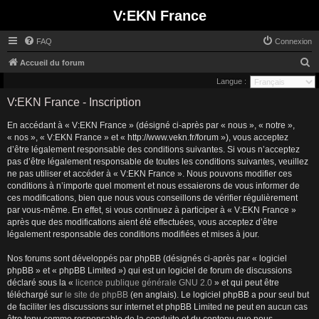
V:EKN France
FAQ
Connexion
R
Accueil du forum
e
Langue :
c
V:EKN France - Inscription
h
En accédant à « V:EKN France » (désigné ci-après par « nous », « notre »,
e
« nos », « V:EKN France » et « http://www.vekn.fr/forum »), vous acceptez
r
d’être légalement responsable des conditions suivantes. Si vous n’acceptez
pas d’être légalement responsable de toutes les conditions suivantes, veuillez
c
ne pas utiliser et accéder à « V:EKN France ». Nous pouvons modifier ces
h
conditions à n’importe quel moment et nous essaierons de vous informer de
ces modifications, bien que nous vous conseillons de vérifier régulièrement
e
par vous-même. En effet, si vous continuez à participer à « V:EKN France »
r
après que des modifications aient été effectuées, vous acceptez d’être
légalement responsable des conditions modifiées et mises à jour.
Nos forums sont développés par phpBB (désignés ci-après par « logiciel
phpBB » et « phpBB Limited ») qui est un logiciel de forum de discussions
déclaré sous la «
licence publique générale GNU 2.0
» et qui peut être
téléchargé sur
le site de phpBB
(en anglais). Le logiciel phpBB a pour seul but
de faciliter les discussions sur internet et phpBB Limited ne peut en aucun cas