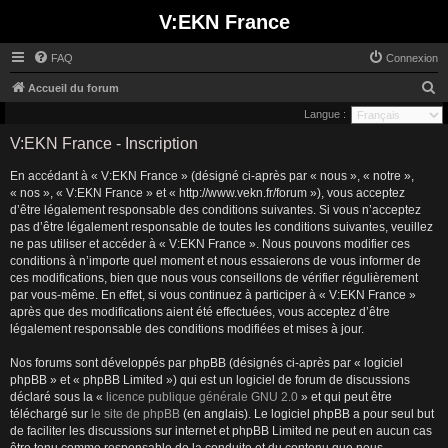
V:EKN France
FAQ
Connexion
R
Accueil du forum
e
Langue :
c
V:EKN France - Inscription
h
En accédant à « V:EKN France » (désigné ci-après par « nous », « notre »,
e
« nos », « V:EKN France » et « http://www.vekn.fr/forum »), vous acceptez
r
d’être légalement responsable des conditions suivantes. Si vous n’acceptez
pas d’être légalement responsable de toutes les conditions suivantes, veuillez
c
ne pas utiliser et accéder à « V:EKN France ». Nous pouvons modifier ces
h
conditions à n’importe quel moment et nous essaierons de vous informer de
ces modifications, bien que nous vous conseillons de vérifier régulièrement
e
par vous-même. En effet, si vous continuez à participer à « V:EKN France »
r
après que des modifications aient été effectuées, vous acceptez d’être
légalement responsable des conditions modifiées et mises à jour.
Nos forums sont développés par phpBB (désignés ci-après par « logiciel
phpBB » et « phpBB Limited ») qui est un logiciel de forum de discussions
déclaré sous la «
licence publique générale GNU 2.0
» et qui peut être
téléchargé sur
le site de phpBB
(en anglais). Le logiciel phpBB a pour seul but
de faciliter les discussions sur internet et phpBB Limited ne peut en aucun cas