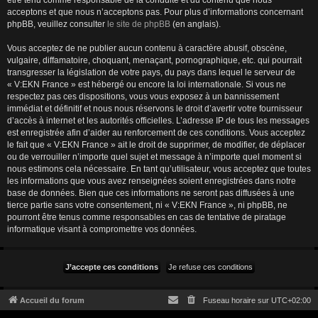
être tenu comme responsable de la conduite et du contenu que nous
acceptons et que nous n’acceptons pas. Pour plus d’informations concernant
phpBB, veuillez consulter
le site de phpBB
(en anglais).
Vous acceptez de ne publier aucun contenu à caractère abusif, obscène,
vulgaire, diffamatoire, choquant, menaçant, pornographique, etc. qui pourrait
transgresser la législation de votre pays, du pays dans lequel le serveur de
« V:EKN France » est hébergé ou encore la loi internationale. Si vous ne
respectez pas ces dispositions, vous vous exposez à un bannissement
immédiat et définitif et nous nous réservons le droit d’avertir votre fournisseur
d’accès à internet et les autorités officielles. L’adresse IP de tous les messages
est enregistrée afin d’aider au renforcement de ces conditions. Vous acceptez
le fait que « V:EKN France » ait le droit de supprimer, de modifier, de déplacer
ou de verrouiller n’importe quel sujet et message à n’importe quel moment si
nous estimons cela nécessaire. En tant qu’utilisateur, vous acceptez que toutes
les informations que vous avez renseignées soient enregistrées dans notre
base de données. Bien que ces informations ne seront pas diffusées à une
tierce partie sans votre consentement, ni « V:EKN France », ni phpBB, ne
pourront être tenus comme responsables en cas de tentative de piratage
informatique visant à compromettre vos données.
Accueil du forum
Fuseau horaire sur
UTC+02:00