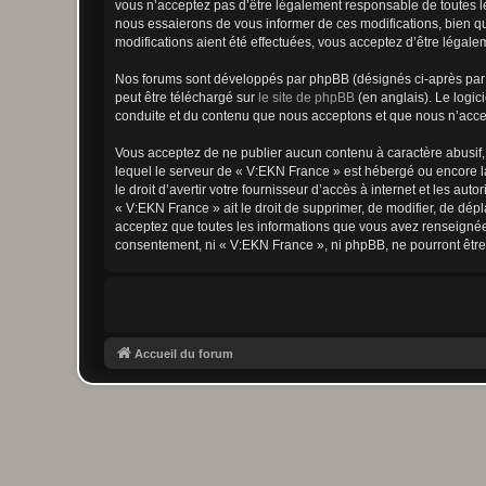
vous n’acceptez pas d’être légalement responsable de toutes le
nous essaierons de vous informer de ces modifications, bien qu
modifications aient été effectuées, vous acceptez d’être légale
Nos forums sont développés par phpBB (désignés ci-après par «
peut être téléchargé sur
le site de phpBB
(en anglais). Le logic
conduite et du contenu que nous acceptons et que nous n’acce
Vous acceptez de ne publier aucun contenu à caractère abusif, 
lequel le serveur de « V:EKN France » est hébergé ou encore la
le droit d’avertir votre fournisseur d’accès à internet et les au
« V:EKN France » ait le droit de supprimer, de modifier, de dép
acceptez que toutes les informations que vous avez renseignées
consentement, ni « V:EKN France », ni phpBB, ne pourront êtr
Accueil du forum