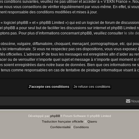
s conditions suivantes, veuillez ne pas utiliser et accéder à « V:EKN France ». N
e nous vous conseillons de vérifier régulièrement par vous-même. En effet, si vou
ment responsable des conditions modifiées et mises à jour.
 logiciel phpBB » et « phpBB Limited ») qui est un logiciel de forum de discussio
iel phpBB a pour seul but de faciliter les discussions sur internet et phpBB Limit
ptons pas. Pour plus d’informations concernant phpBB, veuillez consulter
le site 
obscène, vulgaire, diffamatoire, choquant, menaçant, pornographique, etc. qui pourr
 loi internationale. Si vous ne respectez pas ces dispositions, vous vous exposez 
torités officielles. L’adresse IP de tous les messages est enregistrée afin d’aider au 
lacer ou de verrouiller n’importe quel sujet et message à n’importe quel moment si n
 soient enregistrées dans notre base de données. Bien que ces informations ne ser
e tenus comme responsables en cas de tentative de piratage informatique visant à
Nous
Développé par
phpBB
® Forum Software © phpBB Limited
Traduction française officielle
©
Qiaeru
Confidentialité
|
Conditions