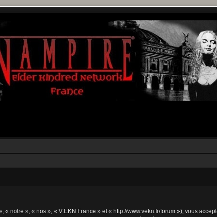
 « notre », « nos », « V:EKN France » et « http://www.vekn.fr/forum »), vous accep