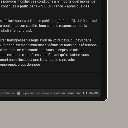
ous pouvons modifier ces conditions à n’importe quel moment et
s continuez à participer à « V:EKN France » après que des
ns déclaré sous la «
licence publique générale GNU 2.0
» et qui
ed ne peut en aucun cas être tenu comme responsable de la
de phpBB
(en anglais).
ait transgresser la législation de votre pays, du pays dans
à un bannissement immédiat et définitif et nous nous réservons
renforcement de ces conditions. Vous acceptez le fait que
ous estimons cela nécessaire. En tant qu’utilisateur, vous
ont pas diffusées à une tierce partie sans votre
 compromettre vos données.
 contacter
Supprimer les cookies
Fuseau horaire sur
UTC+02:00