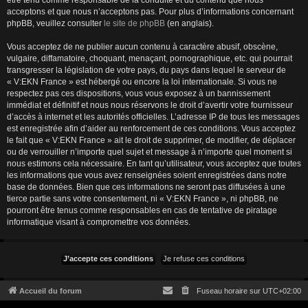
être tenu comme responsable de la conduite et du contenu que nous
acceptons et que nous n’acceptons pas. Pour plus d’informations concernant
phpBB, veuillez consulter
le site de phpBB
(en anglais).
Vous acceptez de ne publier aucun contenu à caractère abusif, obscène,
vulgaire, diffamatoire, choquant, menaçant, pornographique, etc. qui pourrait
transgresser la législation de votre pays, du pays dans lequel le serveur de
« V:EKN France » est hébergé ou encore la loi internationale. Si vous ne
respectez pas ces dispositions, vous vous exposez à un bannissement
immédiat et définitif et nous nous réservons le droit d’avertir votre fournisseur
d’accès à internet et les autorités officielles. L’adresse IP de tous les messages
est enregistrée afin d’aider au renforcement de ces conditions. Vous acceptez
le fait que « V:EKN France » ait le droit de supprimer, de modifier, de déplacer
ou de verrouiller n’importe quel sujet et message à n’importe quel moment si
nous estimons cela nécessaire. En tant qu’utilisateur, vous acceptez que toutes
les informations que vous avez renseignées soient enregistrées dans notre
base de données. Bien que ces informations ne seront pas diffusées à une
tierce partie sans votre consentement, ni « V:EKN France », ni phpBB, ne
pourront être tenus comme responsables en cas de tentative de piratage
informatique visant à compromettre vos données.
Accueil du forum
Fuseau horaire sur
UTC+02:00