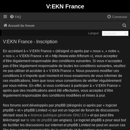
V:EKN France
FAQ
Connexion
R
Accueil du forum
e
Langue :
c
V:EKN France - Inscription
h
En accédant à « V:EKN France » (désigné ci-après par « nous », « notre »,
e
« nos », « V:EKN France » et « http://www.vekn.fr/forum »), vous acceptez
r
d’être légalement responsable des conditions suivantes. Si vous n’acceptez
pas d’être légalement responsable de toutes les conditions suivantes, veuillez
c
ne pas utiliser et accéder à « V:EKN France ». Nous pouvons modifier ces
h
conditions à n’importe quel moment et nous essaierons de vous informer de
ces modifications, bien que nous vous conseillons de vérifier régulièrement
e
par vous-même. En effet, si vous continuez à participer à « V:EKN France »
r
après que des modifications aient été effectuées, vous acceptez d’être
légalement responsable des conditions modifiées et mises à jour.
Nos forums sont développés par phpBB (désignés ci-après par « logiciel
phpBB » et « phpBB Limited ») qui est un logiciel de forum de discussions
déclaré sous la «
licence publique générale GNU 2.0
» et qui peut être
téléchargé sur
le site de phpBB
(en anglais). Le logiciel phpBB a pour seul but
de faciliter les discussions sur internet et phpBB Limited ne peut en aucun cas