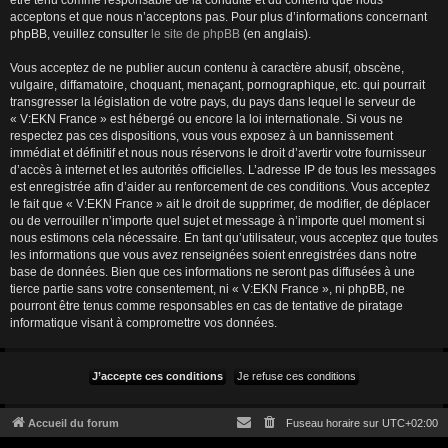
être tenu comme responsable de la conduite et du contenu que nous
acceptons et que nous n’acceptons pas. Pour plus d’informations concernant
phpBB, veuillez consulter
le site de phpBB
(en anglais).
Vous acceptez de ne publier aucun contenu à caractère abusif, obscène,
vulgaire, diffamatoire, choquant, menaçant, pornographique, etc. qui pourrait
transgresser la législation de votre pays, du pays dans lequel le serveur de
« V:EKN France » est hébergé ou encore la loi internationale. Si vous ne
respectez pas ces dispositions, vous vous exposez à un bannissement
immédiat et définitif et nous nous réservons le droit d’avertir votre fournisseur
d’accès à internet et les autorités officielles. L’adresse IP de tous les messages
est enregistrée afin d’aider au renforcement de ces conditions. Vous acceptez
le fait que « V:EKN France » ait le droit de supprimer, de modifier, de déplacer
ou de verrouiller n’importe quel sujet et message à n’importe quel moment si
nous estimons cela nécessaire. En tant qu’utilisateur, vous acceptez que toutes
les informations que vous avez renseignées soient enregistrées dans notre
base de données. Bien que ces informations ne seront pas diffusées à une
tierce partie sans votre consentement, ni « V:EKN France », ni phpBB, ne
pourront être tenus comme responsables en cas de tentative de piratage
informatique visant à compromettre vos données.
Accueil du forum
Fuseau horaire sur
UTC+02:00