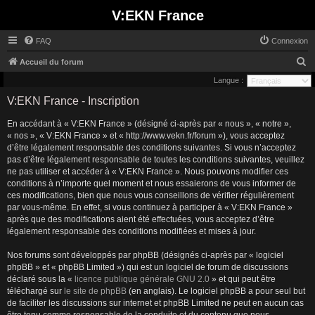
V:EKN France
FAQ
Connexion
R
Accueil du forum
e
Langue :
c
V:EKN France - Inscription
h
En accédant à « V:EKN France » (désigné ci-après par « nous », « notre »,
e
« nos », « V:EKN France » et « http://www.vekn.fr/forum »), vous acceptez
r
d’être légalement responsable des conditions suivantes. Si vous n’acceptez
pas d’être légalement responsable de toutes les conditions suivantes, veuillez
c
ne pas utiliser et accéder à « V:EKN France ». Nous pouvons modifier ces
h
conditions à n’importe quel moment et nous essaierons de vous informer de
ces modifications, bien que nous vous conseillons de vérifier régulièrement
e
par vous-même. En effet, si vous continuez à participer à « V:EKN France »
r
après que des modifications aient été effectuées, vous acceptez d’être
légalement responsable des conditions modifiées et mises à jour.
Nos forums sont développés par phpBB (désignés ci-après par « logiciel
phpBB » et « phpBB Limited ») qui est un logiciel de forum de discussions
déclaré sous la «
licence publique générale GNU 2.0
» et qui peut être
téléchargé sur
le site de phpBB
(en anglais). Le logiciel phpBB a pour seul but
de faciliter les discussions sur internet et phpBB Limited ne peut en aucun cas