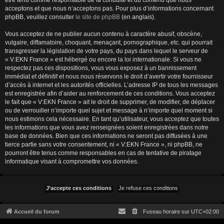
être tenu comme responsable de la conduite et du contenu que nous
acceptons et que nous n’acceptons pas. Pour plus d’informations concernant
phpBB, veuillez consulter
le site de phpBB
(en anglais).
Vous acceptez de ne publier aucun contenu à caractère abusif, obscène,
vulgaire, diffamatoire, choquant, menaçant, pornographique, etc. qui pourrait
transgresser la législation de votre pays, du pays dans lequel le serveur de
« V:EKN France » est hébergé ou encore la loi internationale. Si vous ne
respectez pas ces dispositions, vous vous exposez à un bannissement
immédiat et définitif et nous nous réservons le droit d’avertir votre fournisseur
d’accès à internet et les autorités officielles. L’adresse IP de tous les messages
est enregistrée afin d’aider au renforcement de ces conditions. Vous acceptez
le fait que « V:EKN France » ait le droit de supprimer, de modifier, de déplacer
ou de verrouiller n’importe quel sujet et message à n’importe quel moment si
nous estimons cela nécessaire. En tant qu’utilisateur, vous acceptez que toutes
les informations que vous avez renseignées soient enregistrées dans notre
base de données. Bien que ces informations ne seront pas diffusées à une
tierce partie sans votre consentement, ni « V:EKN France », ni phpBB, ne
pourront être tenus comme responsables en cas de tentative de piratage
informatique visant à compromettre vos données.
Accueil du forum
Fuseau horaire sur
UTC+02:00