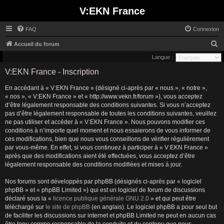
V:EKN France
FAQ
Connexion
R
Accueil du forum
e
Langue :
c
V:EKN France - Inscription
h
En accédant à « V:EKN France » (désigné ci-après par « nous », « notre »,
e
« nos », « V:EKN France » et « http://www.vekn.fr/forum »), vous acceptez
r
d’être légalement responsable des conditions suivantes. Si vous n’acceptez
pas d’être légalement responsable de toutes les conditions suivantes, veuillez
c
ne pas utiliser et accéder à « V:EKN France ». Nous pouvons modifier ces
h
conditions à n’importe quel moment et nous essaierons de vous informer de
ces modifications, bien que nous vous conseillons de vérifier régulièrement
e
par vous-même. En effet, si vous continuez à participer à « V:EKN France »
r
après que des modifications aient été effectuées, vous acceptez d’être
légalement responsable des conditions modifiées et mises à jour.
Nos forums sont développés par phpBB (désignés ci-après par « logiciel
phpBB » et « phpBB Limited ») qui est un logiciel de forum de discussions
déclaré sous la «
licence publique générale GNU 2.0
» et qui peut être
téléchargé sur
le site de phpBB
(en anglais). Le logiciel phpBB a pour seul but
de faciliter les discussions sur internet et phpBB Limited ne peut en aucun cas