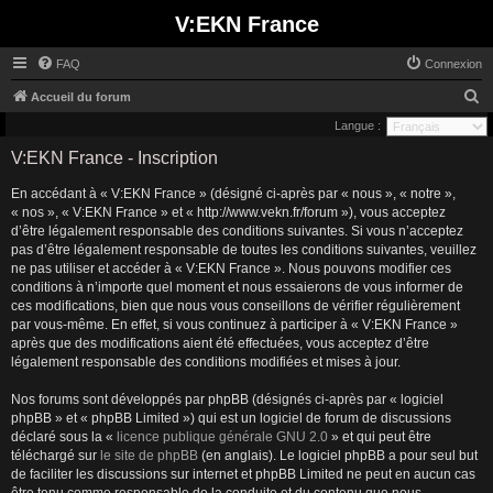
V:EKN France
FAQ
Connexion
R
Accueil du forum
e
Langue :
c
V:EKN France - Inscription
h
En accédant à « V:EKN France » (désigné ci-après par « nous », « notre »,
e
« nos », « V:EKN France » et « http://www.vekn.fr/forum »), vous acceptez
r
d’être légalement responsable des conditions suivantes. Si vous n’acceptez
pas d’être légalement responsable de toutes les conditions suivantes, veuillez
c
ne pas utiliser et accéder à « V:EKN France ». Nous pouvons modifier ces
h
conditions à n’importe quel moment et nous essaierons de vous informer de
ces modifications, bien que nous vous conseillons de vérifier régulièrement
e
par vous-même. En effet, si vous continuez à participer à « V:EKN France »
r
après que des modifications aient été effectuées, vous acceptez d’être
légalement responsable des conditions modifiées et mises à jour.
Nos forums sont développés par phpBB (désignés ci-après par « logiciel
phpBB » et « phpBB Limited ») qui est un logiciel de forum de discussions
déclaré sous la «
licence publique générale GNU 2.0
» et qui peut être
téléchargé sur
le site de phpBB
(en anglais). Le logiciel phpBB a pour seul but
de faciliter les discussions sur internet et phpBB Limited ne peut en aucun cas