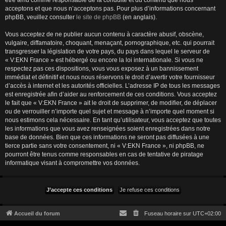
être tenu comme responsable de la conduite et du contenu que nous
acceptons et que nous n’acceptons pas. Pour plus d’informations concernant
phpBB, veuillez consulter
le site de phpBB
(en anglais).
Vous acceptez de ne publier aucun contenu à caractère abusif, obscène,
vulgaire, diffamatoire, choquant, menaçant, pornographique, etc. qui pourrait
transgresser la législation de votre pays, du pays dans lequel le serveur de
« V:EKN France » est hébergé ou encore la loi internationale. Si vous ne
respectez pas ces dispositions, vous vous exposez à un bannissement
immédiat et définitif et nous nous réservons le droit d’avertir votre fournisseur
d’accès à internet et les autorités officielles. L’adresse IP de tous les messages
est enregistrée afin d’aider au renforcement de ces conditions. Vous acceptez
le fait que « V:EKN France » ait le droit de supprimer, de modifier, de déplacer
ou de verrouiller n’importe quel sujet et message à n’importe quel moment si
nous estimons cela nécessaire. En tant qu’utilisateur, vous acceptez que toutes
les informations que vous avez renseignées soient enregistrées dans notre
base de données. Bien que ces informations ne seront pas diffusées à une
tierce partie sans votre consentement, ni « V:EKN France », ni phpBB, ne
pourront être tenus comme responsables en cas de tentative de piratage
informatique visant à compromettre vos données.
Accueil du forum
Fuseau horaire sur
UTC+02:00