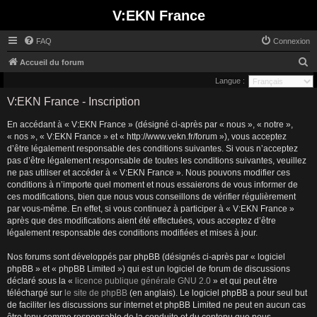
V:EKN France
FAQ
Connexion
R
Accueil du forum
e
Langue :
c
V:EKN France - Inscription
h
En accédant à « V:EKN France » (désigné ci-après par « nous », « notre »,
e
« nos », « V:EKN France » et « http://www.vekn.fr/forum »), vous acceptez
r
d’être légalement responsable des conditions suivantes. Si vous n’acceptez
pas d’être légalement responsable de toutes les conditions suivantes, veuillez
c
ne pas utiliser et accéder à « V:EKN France ». Nous pouvons modifier ces
h
conditions à n’importe quel moment et nous essaierons de vous informer de
ces modifications, bien que nous vous conseillons de vérifier régulièrement
e
par vous-même. En effet, si vous continuez à participer à « V:EKN France »
r
après que des modifications aient été effectuées, vous acceptez d’être
légalement responsable des conditions modifiées et mises à jour.
Nos forums sont développés par phpBB (désignés ci-après par « logiciel
phpBB » et « phpBB Limited ») qui est un logiciel de forum de discussions
déclaré sous la «
licence publique générale GNU 2.0
» et qui peut être
téléchargé sur
le site de phpBB
(en anglais). Le logiciel phpBB a pour seul but
de faciliter les discussions sur internet et phpBB Limited ne peut en aucun cas