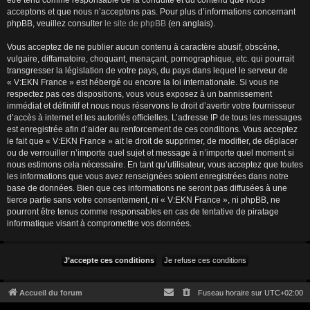
être tenu comme responsable de la conduite et du contenu que nous
acceptons et que nous n’acceptons pas. Pour plus d’informations concernant
phpBB, veuillez consulter
le site de phpBB
(en anglais).
Vous acceptez de ne publier aucun contenu à caractère abusif, obscène,
vulgaire, diffamatoire, choquant, menaçant, pornographique, etc. qui pourrait
transgresser la législation de votre pays, du pays dans lequel le serveur de
« V:EKN France » est hébergé ou encore la loi internationale. Si vous ne
respectez pas ces dispositions, vous vous exposez à un bannissement
immédiat et définitif et nous nous réservons le droit d’avertir votre fournisseur
d’accès à internet et les autorités officielles. L’adresse IP de tous les messages
est enregistrée afin d’aider au renforcement de ces conditions. Vous acceptez
le fait que « V:EKN France » ait le droit de supprimer, de modifier, de déplacer
ou de verrouiller n’importe quel sujet et message à n’importe quel moment si
nous estimons cela nécessaire. En tant qu’utilisateur, vous acceptez que toutes
les informations que vous avez renseignées soient enregistrées dans notre
base de données. Bien que ces informations ne seront pas diffusées à une
tierce partie sans votre consentement, ni « V:EKN France », ni phpBB, ne
pourront être tenus comme responsables en cas de tentative de piratage
informatique visant à compromettre vos données.
Accueil du forum
Fuseau horaire sur
UTC+02:00