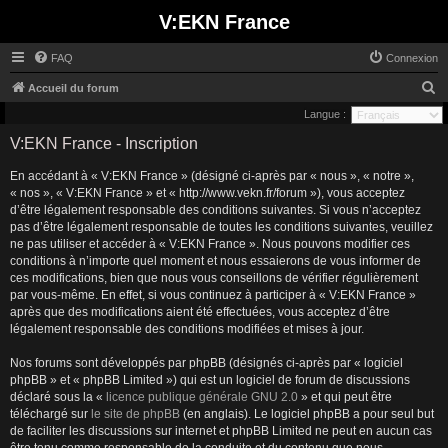
V:EKN France
FAQ
Connexion
R
Accueil du forum
e
Langue :
c
V:EKN France - Inscription
h
En accédant à « V:EKN France » (désigné ci-après par « nous », « notre »,
e
« nos », « V:EKN France » et « http://www.vekn.fr/forum »), vous acceptez
r
d’être légalement responsable des conditions suivantes. Si vous n’acceptez
pas d’être légalement responsable de toutes les conditions suivantes, veuillez
c
ne pas utiliser et accéder à « V:EKN France ». Nous pouvons modifier ces
h
conditions à n’importe quel moment et nous essaierons de vous informer de
ces modifications, bien que nous vous conseillons de vérifier régulièrement
e
par vous-même. En effet, si vous continuez à participer à « V:EKN France »
r
après que des modifications aient été effectuées, vous acceptez d’être
légalement responsable des conditions modifiées et mises à jour.
Nos forums sont développés par phpBB (désignés ci-après par « logiciel
phpBB » et « phpBB Limited ») qui est un logiciel de forum de discussions
déclaré sous la «
licence publique générale GNU 2.0
» et qui peut être
téléchargé sur
le site de phpBB
(en anglais). Le logiciel phpBB a pour seul but
de faciliter les discussions sur internet et phpBB Limited ne peut en aucun cas