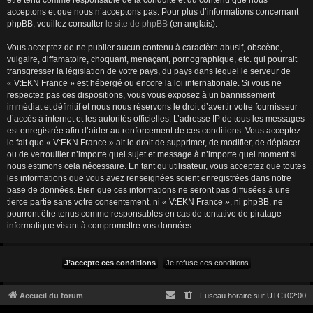
être tenu comme responsable de la conduite et du contenu que nous
acceptons et que nous n’acceptons pas. Pour plus d’informations concernant
phpBB, veuillez consulter
le site de phpBB
(en anglais).
Vous acceptez de ne publier aucun contenu à caractère abusif, obscène,
vulgaire, diffamatoire, choquant, menaçant, pornographique, etc. qui pourrait
transgresser la législation de votre pays, du pays dans lequel le serveur de
« V:EKN France » est hébergé ou encore la loi internationale. Si vous ne
respectez pas ces dispositions, vous vous exposez à un bannissement
immédiat et définitif et nous nous réservons le droit d’avertir votre fournisseur
d’accès à internet et les autorités officielles. L’adresse IP de tous les messages
est enregistrée afin d’aider au renforcement de ces conditions. Vous acceptez
le fait que « V:EKN France » ait le droit de supprimer, de modifier, de déplacer
ou de verrouiller n’importe quel sujet et message à n’importe quel moment si
nous estimons cela nécessaire. En tant qu’utilisateur, vous acceptez que toutes
les informations que vous avez renseignées soient enregistrées dans notre
base de données. Bien que ces informations ne seront pas diffusées à une
tierce partie sans votre consentement, ni « V:EKN France », ni phpBB, ne
pourront être tenus comme responsables en cas de tentative de piratage
informatique visant à compromettre vos données.
Accueil du forum
Fuseau horaire sur
UTC+02:00