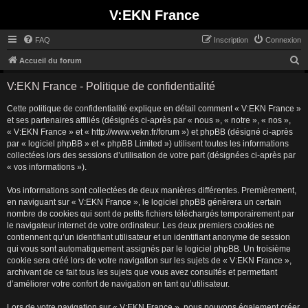
V:EKN France
FAQ
Inscription
Connexion
R
Accueil du forum
e
V:EKN France - Politique de confidentialité
c
Cette politique de confidentialité explique en détail comment « V:EKN France »
h
et ses partenaires affiliés (désignés ci-après par « nous », « notre », « nos »,
e
« V:EKN France » et « http://www.vekn.fr/forum ») et phpBB (désigné ci-après
r
par « logiciel phpBB » et « phpBB Limited ») utilisent toutes les informations
collectées lors des sessions d’utilisation de votre part (désignées ci-après par
c
« vos informations »).
h
Vos informations sont collectées de deux manières différentes. Premièrement,
e
en naviguant sur « V:EKN France », le logiciel phpBB génèrera un certain
r
nombre de cookies qui sont de petits fichiers téléchargés temporairement par
le navigateur internet de votre ordinateur. Les deux premiers cookies ne
contiennent qu’un identifiant utilisateur et un identifiant anonyme de session
qui vous sont automatiquement assignés par le logiciel phpBB. Un troisième
cookie sera créé lors de votre navigation sur les sujets de « V:EKN France »,
archivant de ce fait tous les sujets que vous avez consultés et permettant
d’améliorer votre confort de navigation en tant qu’utilisateur.
Lors de votre navigation sur « V:EKN France », nous pouvons également créer