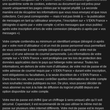
une quatrième sorte de cookies, externes au document qui est prévu pour
couvrir uniquement les pages créées par le logiciel phpBB. La seconde
manière est de récupérer les informations que vous nous envoyez et que nous
collectons. Ceci peut correspondre — mais n’est pas limité à — la publication
de messages en tant qu’utilisateur anonyme, l’inscription sur « V:EKN France »
(désignée ci-après par « votre compte ») et les messages que vous publiez
après votre inscription et lors de votre connexion (désignés ci-après par « vos
messages »).
Votre compte contiendra au minimum un identifiant unique (désigné ci-après
par « votre nom d’utilisateur ») et un mot de passe personnel vous permettant
de vous connecter à votre compte (désigné ci-après par « votre mot de
passe ») et une adresse de courriel personnelle. Les informations de votre
compte sur « V:EKN France » sont protégées par les lois de protection des
données applicables dans le pays qui héberge notre serveur. Toutes les
informations, en-dehors de votre nom d’utilisateur, de votre mot de passe et de
votre adresse de courriel requis par « V:EKN France » durant votre inscription,
sont obligatoires ou facultatives, à la seule discrétion de « V:EKN France ».
Dans tous les cas, vous pouvez contrôler quelles informations de votre compte
vous souhaitez rendre publiques ou non. De plus, vous pouvez décider de
vous abonner ou non à la liste de diffusion du logiciel phpBB depuis une
option disponible sur votre compte.
Votre mot de passe est chiffré (par un chiffrage à sens unique) afin qu’il soit
sécurisé. Cependant, il est recommandé de ne pas utiliser le même mot de
passe sur plusieurs sites internet différents. Votre mot de passe est le moyen