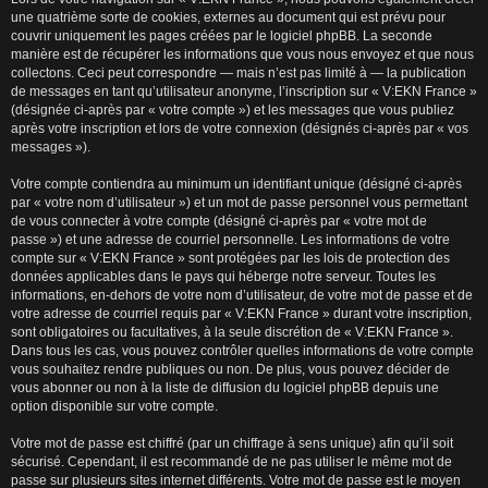
une quatrième sorte de cookies, externes au document qui est prévu pour
couvrir uniquement les pages créées par le logiciel phpBB. La seconde
manière est de récupérer les informations que vous nous envoyez et que nous
collectons. Ceci peut correspondre — mais n’est pas limité à — la publication
de messages en tant qu’utilisateur anonyme, l’inscription sur « V:EKN France »
(désignée ci-après par « votre compte ») et les messages que vous publiez
après votre inscription et lors de votre connexion (désignés ci-après par « vos
messages »).
Votre compte contiendra au minimum un identifiant unique (désigné ci-après
par « votre nom d’utilisateur ») et un mot de passe personnel vous permettant
de vous connecter à votre compte (désigné ci-après par « votre mot de
passe ») et une adresse de courriel personnelle. Les informations de votre
compte sur « V:EKN France » sont protégées par les lois de protection des
données applicables dans le pays qui héberge notre serveur. Toutes les
informations, en-dehors de votre nom d’utilisateur, de votre mot de passe et de
votre adresse de courriel requis par « V:EKN France » durant votre inscription,
sont obligatoires ou facultatives, à la seule discrétion de « V:EKN France ».
Dans tous les cas, vous pouvez contrôler quelles informations de votre compte
vous souhaitez rendre publiques ou non. De plus, vous pouvez décider de
vous abonner ou non à la liste de diffusion du logiciel phpBB depuis une
option disponible sur votre compte.
Votre mot de passe est chiffré (par un chiffrage à sens unique) afin qu’il soit
sécurisé. Cependant, il est recommandé de ne pas utiliser le même mot de
passe sur plusieurs sites internet différents. Votre mot de passe est le moyen