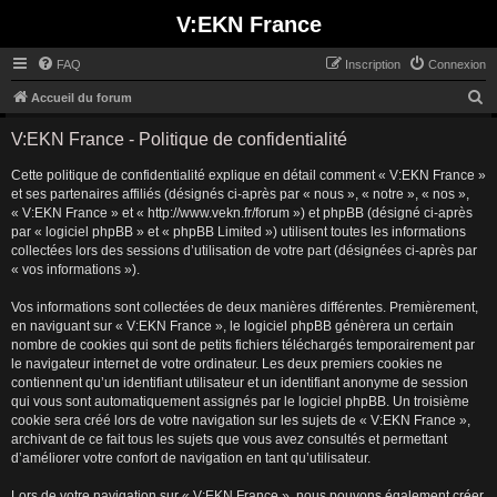
V:EKN France
FAQ
Inscription
Connexion
R
Accueil du forum
e
V:EKN France - Politique de confidentialité
c
Cette politique de confidentialité explique en détail comment « V:EKN France »
h
et ses partenaires affiliés (désignés ci-après par « nous », « notre », « nos »,
e
« V:EKN France » et « http://www.vekn.fr/forum ») et phpBB (désigné ci-après
r
par « logiciel phpBB » et « phpBB Limited ») utilisent toutes les informations
collectées lors des sessions d’utilisation de votre part (désignées ci-après par
c
« vos informations »).
h
Vos informations sont collectées de deux manières différentes. Premièrement,
e
en naviguant sur « V:EKN France », le logiciel phpBB génèrera un certain
r
nombre de cookies qui sont de petits fichiers téléchargés temporairement par
le navigateur internet de votre ordinateur. Les deux premiers cookies ne
contiennent qu’un identifiant utilisateur et un identifiant anonyme de session
qui vous sont automatiquement assignés par le logiciel phpBB. Un troisième
cookie sera créé lors de votre navigation sur les sujets de « V:EKN France »,
archivant de ce fait tous les sujets que vous avez consultés et permettant
d’améliorer votre confort de navigation en tant qu’utilisateur.
Lors de votre navigation sur « V:EKN France », nous pouvons également créer