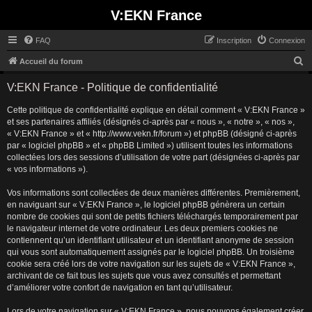
V:EKN France
FAQ
Inscription
Connexion
R
Accueil du forum
e
V:EKN France - Politique de confidentialité
c
Cette politique de confidentialité explique en détail comment « V:EKN France »
h
et ses partenaires affiliés (désignés ci-après par « nous », « notre », « nos »,
e
« V:EKN France » et « http://www.vekn.fr/forum ») et phpBB (désigné ci-après
r
par « logiciel phpBB » et « phpBB Limited ») utilisent toutes les informations
collectées lors des sessions d’utilisation de votre part (désignées ci-après par
c
« vos informations »).
h
Vos informations sont collectées de deux manières différentes. Premièrement,
e
en naviguant sur « V:EKN France », le logiciel phpBB génèrera un certain
r
nombre de cookies qui sont de petits fichiers téléchargés temporairement par
le navigateur internet de votre ordinateur. Les deux premiers cookies ne
contiennent qu’un identifiant utilisateur et un identifiant anonyme de session
qui vous sont automatiquement assignés par le logiciel phpBB. Un troisième
cookie sera créé lors de votre navigation sur les sujets de « V:EKN France »,
archivant de ce fait tous les sujets que vous avez consultés et permettant
d’améliorer votre confort de navigation en tant qu’utilisateur.
Lors de votre navigation sur « V:EKN France », nous pouvons également créer