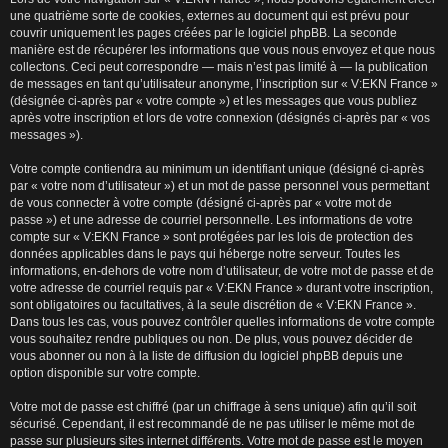
une quatrième sorte de cookies, externes au document qui est prévu pour
couvrir uniquement les pages créées par le logiciel phpBB. La seconde
manière est de récupérer les informations que vous nous envoyez et que nous
collectons. Ceci peut correspondre — mais n’est pas limité à — la publication
de messages en tant qu’utilisateur anonyme, l’inscription sur « V:EKN France »
(désignée ci-après par « votre compte ») et les messages que vous publiez
après votre inscription et lors de votre connexion (désignés ci-après par « vos
messages »).
Votre compte contiendra au minimum un identifiant unique (désigné ci-après
par « votre nom d’utilisateur ») et un mot de passe personnel vous permettant
de vous connecter à votre compte (désigné ci-après par « votre mot de
passe ») et une adresse de courriel personnelle. Les informations de votre
compte sur « V:EKN France » sont protégées par les lois de protection des
données applicables dans le pays qui héberge notre serveur. Toutes les
informations, en-dehors de votre nom d’utilisateur, de votre mot de passe et de
votre adresse de courriel requis par « V:EKN France » durant votre inscription,
sont obligatoires ou facultatives, à la seule discrétion de « V:EKN France ».
Dans tous les cas, vous pouvez contrôler quelles informations de votre compte
vous souhaitez rendre publiques ou non. De plus, vous pouvez décider de
vous abonner ou non à la liste de diffusion du logiciel phpBB depuis une
option disponible sur votre compte.
Votre mot de passe est chiffré (par un chiffrage à sens unique) afin qu’il soit
sécurisé. Cependant, il est recommandé de ne pas utiliser le même mot de
passe sur plusieurs sites internet différents. Votre mot de passe est le moyen