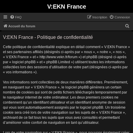
V:EKN France
FAQ
Inscription
Connexion
R
Accueil du forum
e
V:EKN France - Politique de confidentialité
c
Cette politique de confidentialité explique en détail comment « V:EKN France »
h
et ses partenaires affiliés (désignés ci-après par « nous », « notre », « nos »,
e
« V:EKN France » et « http://www.vekn.fr/forum ») et phpBB (désigné ci-après
r
par « logiciel phpBB » et « phpBB Limited ») utilisent toutes les informations
collectées lors des sessions d’utilisation de votre part (désignées ci-après par
c
« vos informations »).
h
Vos informations sont collectées de deux manières différentes. Premièrement,
e
en naviguant sur « V:EKN France », le logiciel phpBB génèrera un certain
r
nombre de cookies qui sont de petits fichiers téléchargés temporairement par
le navigateur internet de votre ordinateur. Les deux premiers cookies ne
contiennent qu’un identifiant utilisateur et un identifiant anonyme de session
qui vous sont automatiquement assignés par le logiciel phpBB. Un troisième
cookie sera créé lors de votre navigation sur les sujets de « V:EKN France »,
archivant de ce fait tous les sujets que vous avez consultés et permettant
d’améliorer votre confort de navigation en tant qu’utilisateur.
Lors de votre navigation sur « V:EKN France », nous pouvons également créer