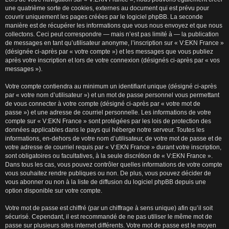
une quatrième sorte de cookies, externes au document qui est prévu pour
couvrir uniquement les pages créées par le logiciel phpBB. La seconde
manière est de récupérer les informations que vous nous envoyez et que nous
collectons. Ceci peut correspondre — mais n’est pas limité à — la publication
de messages en tant qu’utilisateur anonyme, l’inscription sur « V:EKN France »
(désignée ci-après par « votre compte ») et les messages que vous publiez
après votre inscription et lors de votre connexion (désignés ci-après par « vos
messages »).
Votre compte contiendra au minimum un identifiant unique (désigné ci-après
par « votre nom d’utilisateur ») et un mot de passe personnel vous permettant
de vous connecter à votre compte (désigné ci-après par « votre mot de
passe ») et une adresse de courriel personnelle. Les informations de votre
compte sur « V:EKN France » sont protégées par les lois de protection des
données applicables dans le pays qui héberge notre serveur. Toutes les
informations, en-dehors de votre nom d’utilisateur, de votre mot de passe et de
votre adresse de courriel requis par « V:EKN France » durant votre inscription,
sont obligatoires ou facultatives, à la seule discrétion de « V:EKN France ».
Dans tous les cas, vous pouvez contrôler quelles informations de votre compte
vous souhaitez rendre publiques ou non. De plus, vous pouvez décider de
vous abonner ou non à la liste de diffusion du logiciel phpBB depuis une
option disponible sur votre compte.
Votre mot de passe est chiffré (par un chiffrage à sens unique) afin qu’il soit
sécurisé. Cependant, il est recommandé de ne pas utiliser le même mot de
passe sur plusieurs sites internet différents. Votre mot de passe est le moyen