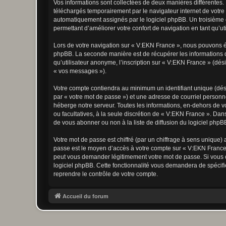
Vos informations sont collectées de deux manières différentes.
téléchargés temporairement par le navigateur internet de votre 
automatiquement assignés par le logiciel phpBB. Un troisième co
permettant d’améliorer votre confort de navigation en tant qu’uti
Lors de votre navigation sur « V:EKN France », nous pouvons é
phpBB. La seconde manière est de récupérer les informations 
qu’utilisateur anonyme, l’inscription sur « V:EKN France » (dés
« vos messages »).
Votre compte contiendra au minimum un identifiant unique (dés
par « votre mot de passe ») et une adresse de courriel personn
héberge notre serveur. Toutes les informations, en-dehors de vot
ou facultatives, à la seule discrétion de « V:EKN France ». Da
de vous abonner ou non à la liste de diffusion du logiciel php
Votre mot de passe est chiffré (par un chiffrage à sens unique) 
passe est le moyen d’accès à votre compte sur « V:EKN France 
peut vous demander légitimement votre mot de passe. Si vous ou
logiciel phpBB. Cette fonctionnalité vous demandera de spécifie
reprendre le contrôle de votre compte.
Accueil du forum