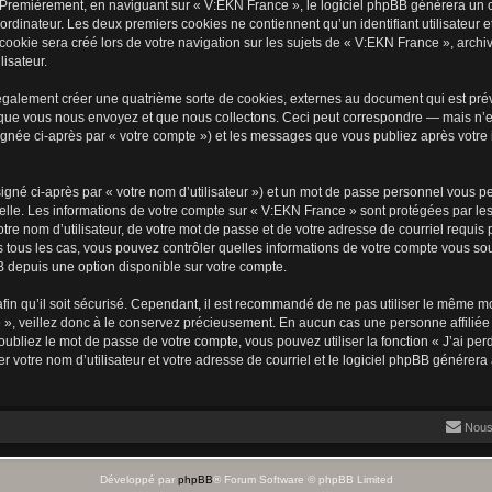
 Premièrement, en naviguant sur « V:EKN France », le logiciel phpBB génèrera un ce
ordinateur. Les deux premiers cookies ne contiennent qu’un identifiant utilisateur 
okie sera créé lors de votre navigation sur les sujets de « V:EKN France », archiva
lisateur.
galement créer une quatrième sorte de cookies, externes au document qui est prév
que vous nous envoyez et que nous collectons. Ceci peut correspondre — mais n’es
ignée ci-après par « votre compte ») et les messages que vous publiez après votre i
igné ci-après par « votre nom d’utilisateur ») et un mot de passe personnel vous p
elle. Les informations de votre compte sur « V:EKN France » sont protégées par les
re nom d’utilisateur, de votre mot de passe et de votre adresse de courriel requis 
ns tous les cas, vous pouvez contrôler quelles informations de votre compte vous s
BB depuis une option disponible sur votre compte.
afin qu’il soit sécurisé. Cependant, il est recommandé de ne pas utiliser le même mot
», veillez donc à le conservez précieusement. En aucun cas une personne affiliée 
bliez le mot de passe de votre compte, vous pouvez utiliser la fonction « J’ai per
r votre nom d’utilisateur et votre adresse de courriel et le logiciel phpBB génére
Nous
Développé par
phpBB
® Forum Software © phpBB Limited