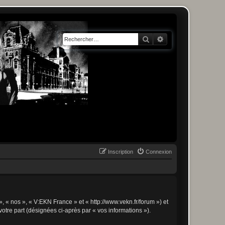
Rechercher
Recherche avancée
Inscription
Connexion
», « nos », « V:EKN France » et « http://www.vekn.fr/forum ») et
votre part (désignées ci-après par « vos informations »).