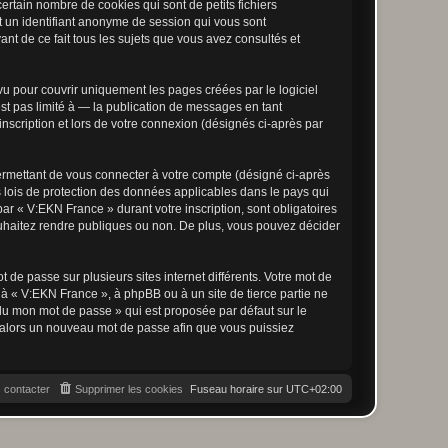
rtain nombre de cookies qui sont de petits fichiers
et un identifiant anonyme de session qui vous sont
nt de ce fait tous les sujets que vous avez consultés et
u pour couvrir uniquement les pages créées par le logiciel
t pas limité à — la publication de messages en tant
nscription et lors de votre connexion (désignés ci-après par
ermettant de vous connecter à votre compte (désigné ci-après
 lois de protection des données applicables dans le pays qui
par « V:EKN France » durant votre inscription, sont obligatoires
ouhaitez rendre publiques ou non. De plus, vous pouvez décider
 de passe sur plusieurs sites internet différents. Votre mot de
à « V:EKN France », à phpBB ou à un site de tierce partie ne
du mon mot de passe » qui est proposée par défaut sur le
ra alors un nouveau mot de passe afin que vous puissiez
 contacter
Supprimer les cookies
Fuseau horaire sur
UTC+02:00