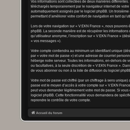
Vos informations sont collectées de deux manières différentes.
téléchargés temporairement par le navigateur internet de votre 
automatiquement assignés par le logiciel phpBB. Un troisième co
permettant d’améliorer votre confort de navigation en tant qu’uti
Lors de votre navigation sur « V:EKN France », nous pouvons é
phpBB. La seconde manière est de récupérer les informations 
qu’utilisateur anonyme, l’inscription sur « V:EKN France » (dés
« vos messages »).
Votre compte contiendra au minimum un identifiant unique (dés
par « votre mot de passe ») et une adresse de courriel personn
héberge notre serveur. Toutes les informations, en-dehors de vot
ou facultatives, à la seule discrétion de « V:EKN France ». Da
de vous abonner ou non à la liste de diffusion du logiciel php
Votre mot de passe est chiffré (par un chiffrage à sens unique) 
passe est le moyen d’accès à votre compte sur « V:EKN France 
peut vous demander légitimement votre mot de passe. Si vous ou
logiciel phpBB. Cette fonctionnalité vous demandera de spécifie
reprendre le contrôle de votre compte.
Accueil du forum