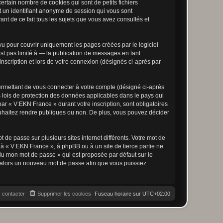
rtain nombre de cookies qui sont de petits fichiers
et un identifiant anonyme de session qui vous sont
nt de ce fait tous les sujets que vous avez consultés et
u pour couvrir uniquement les pages créées par le logiciel
t pas limité à — la publication de messages en tant
nscription et lors de votre connexion (désignés ci-après par
ermettant de vous connecter à votre compte (désigné ci-après
 lois de protection des données applicables dans le pays qui
par « V:EKN France » durant votre inscription, sont obligatoires
ouhaitez rendre publiques ou non. De plus, vous pouvez décider
 de passe sur plusieurs sites internet différents. Votre mot de
à « V:EKN France », à phpBB ou à un site de tierce partie ne
du mon mot de passe » qui est proposée par défaut sur le
ra alors un nouveau mot de passe afin que vous puissiez
 contacter
Supprimer les cookies
Fuseau horaire sur
UTC+02:00