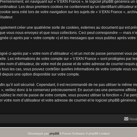
 Premièrement, en naviguant sur « V:EKN France », le logiciel phpBB génèrera un ce
ordinateur. Les deux premiers cookies ne contiennent qu’un identifiant utilisateur 
okie sera créé lors de votre navigation sur les sujets de « V:EKN France », archiva
lisateur.
galement créer une quatrième sorte de cookies, externes au document qui est prév
que vous nous envoyez et que nous collectons. Ceci peut correspondre — mais n’es
ignée ci-après par « votre compte ») et les messages que vous publiez après votre i
igné ci-après par « votre nom d’utilisateur ») et un mot de passe personnel vous p
elle. Les informations de votre compte sur « V:EKN France » sont protégées par les
re nom d’utilisateur, de votre mot de passe et de votre adresse de courriel requis 
ns tous les cas, vous pouvez contrôler quelles informations de votre compte vous s
BB depuis une option disponible sur votre compte.
afin qu’il soit sécurisé. Cependant, il est recommandé de ne pas utiliser le même mot
», veillez donc à le conservez précieusement. En aucun cas une personne affiliée 
bliez le mot de passe de votre compte, vous pouvez utiliser la fonction « J’ai per
r votre nom d’utilisateur et votre adresse de courriel et le logiciel phpBB génére
Nous
Développé par
phpBB
® Forum Software © phpBB Limited