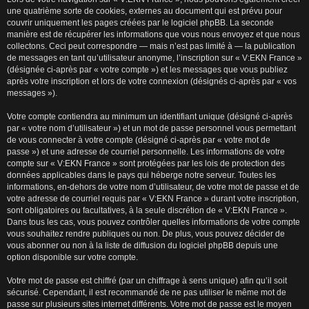
une quatrième sorte de cookies, externes au document qui est prévu pour
couvrir uniquement les pages créées par le logiciel phpBB. La seconde
manière est de récupérer les informations que vous nous envoyez et que nous
collectons. Ceci peut correspondre — mais n’est pas limité à — la publication
de messages en tant qu’utilisateur anonyme, l’inscription sur « V:EKN France »
(désignée ci-après par « votre compte ») et les messages que vous publiez
après votre inscription et lors de votre connexion (désignés ci-après par « vos
messages »).
Votre compte contiendra au minimum un identifiant unique (désigné ci-après
par « votre nom d’utilisateur ») et un mot de passe personnel vous permettant
de vous connecter à votre compte (désigné ci-après par « votre mot de
passe ») et une adresse de courriel personnelle. Les informations de votre
compte sur « V:EKN France » sont protégées par les lois de protection des
données applicables dans le pays qui héberge notre serveur. Toutes les
informations, en-dehors de votre nom d’utilisateur, de votre mot de passe et de
votre adresse de courriel requis par « V:EKN France » durant votre inscription,
sont obligatoires ou facultatives, à la seule discrétion de « V:EKN France ».
Dans tous les cas, vous pouvez contrôler quelles informations de votre compte
vous souhaitez rendre publiques ou non. De plus, vous pouvez décider de
vous abonner ou non à la liste de diffusion du logiciel phpBB depuis une
option disponible sur votre compte.
Votre mot de passe est chiffré (par un chiffrage à sens unique) afin qu’il soit
sécurisé. Cependant, il est recommandé de ne pas utiliser le même mot de
passe sur plusieurs sites internet différents. Votre mot de passe est le moyen