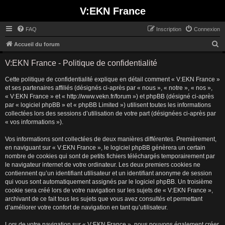
V:EKN France
FAQ
Inscription
Connexion
R
Accueil du forum
e
V:EKN France - Politique de confidentialité
c
Cette politique de confidentialité explique en détail comment « V:EKN France »
h
et ses partenaires affiliés (désignés ci-après par « nous », « notre », « nos »,
e
« V:EKN France » et « http://www.vekn.fr/forum ») et phpBB (désigné ci-après
r
par « logiciel phpBB » et « phpBB Limited ») utilisent toutes les informations
collectées lors des sessions d’utilisation de votre part (désignées ci-après par
c
« vos informations »).
h
Vos informations sont collectées de deux manières différentes. Premièrement,
e
en naviguant sur « V:EKN France », le logiciel phpBB génèrera un certain
r
nombre de cookies qui sont de petits fichiers téléchargés temporairement par
le navigateur internet de votre ordinateur. Les deux premiers cookies ne
contiennent qu’un identifiant utilisateur et un identifiant anonyme de session
qui vous sont automatiquement assignés par le logiciel phpBB. Un troisième
cookie sera créé lors de votre navigation sur les sujets de « V:EKN France »,
archivant de ce fait tous les sujets que vous avez consultés et permettant
d’améliorer votre confort de navigation en tant qu’utilisateur.
Lors de votre navigation sur « V:EKN France », nous pouvons également créer