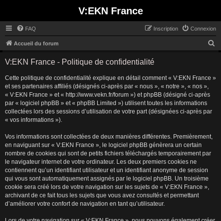
V:EKN France
FAQ
Inscription
Connexion
R
Accueil du forum
e
V:EKN France - Politique de confidentialité
c
Cette politique de confidentialité explique en détail comment « V:EKN France »
h
et ses partenaires affiliés (désignés ci-après par « nous », « notre », « nos »,
e
« V:EKN France » et « http://www.vekn.fr/forum ») et phpBB (désigné ci-après
r
par « logiciel phpBB » et « phpBB Limited ») utilisent toutes les informations
collectées lors des sessions d’utilisation de votre part (désignées ci-après par
c
« vos informations »).
h
Vos informations sont collectées de deux manières différentes. Premièrement,
e
en naviguant sur « V:EKN France », le logiciel phpBB génèrera un certain
r
nombre de cookies qui sont de petits fichiers téléchargés temporairement par
le navigateur internet de votre ordinateur. Les deux premiers cookies ne
contiennent qu’un identifiant utilisateur et un identifiant anonyme de session
qui vous sont automatiquement assignés par le logiciel phpBB. Un troisième
cookie sera créé lors de votre navigation sur les sujets de « V:EKN France »,
archivant de ce fait tous les sujets que vous avez consultés et permettant
d’améliorer votre confort de navigation en tant qu’utilisateur.
Lors de votre navigation sur « V:EKN France », nous pouvons également créer