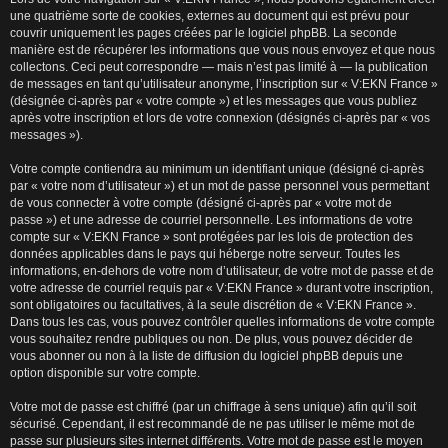
une quatrième sorte de cookies, externes au document qui est prévu pour
couvrir uniquement les pages créées par le logiciel phpBB. La seconde
manière est de récupérer les informations que vous nous envoyez et que nous
collectons. Ceci peut correspondre — mais n’est pas limité à — la publication
de messages en tant qu’utilisateur anonyme, l’inscription sur « V:EKN France »
(désignée ci-après par « votre compte ») et les messages que vous publiez
après votre inscription et lors de votre connexion (désignés ci-après par « vos
messages »).
Votre compte contiendra au minimum un identifiant unique (désigné ci-après
par « votre nom d’utilisateur ») et un mot de passe personnel vous permettant
de vous connecter à votre compte (désigné ci-après par « votre mot de
passe ») et une adresse de courriel personnelle. Les informations de votre
compte sur « V:EKN France » sont protégées par les lois de protection des
données applicables dans le pays qui héberge notre serveur. Toutes les
informations, en-dehors de votre nom d’utilisateur, de votre mot de passe et de
votre adresse de courriel requis par « V:EKN France » durant votre inscription,
sont obligatoires ou facultatives, à la seule discrétion de « V:EKN France ».
Dans tous les cas, vous pouvez contrôler quelles informations de votre compte
vous souhaitez rendre publiques ou non. De plus, vous pouvez décider de
vous abonner ou non à la liste de diffusion du logiciel phpBB depuis une
option disponible sur votre compte.
Votre mot de passe est chiffré (par un chiffrage à sens unique) afin qu’il soit
sécurisé. Cependant, il est recommandé de ne pas utiliser le même mot de
passe sur plusieurs sites internet différents. Votre mot de passe est le moyen