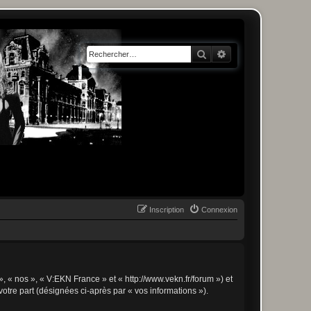
Rechercher
Recherche avancée
Inscription
Connexion
», « nos », « V:EKN France » et « http://www.vekn.fr/forum ») et
votre part (désignées ci-après par « vos informations »).