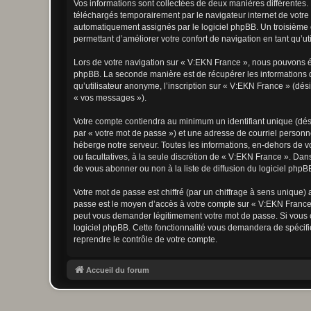
Vos informations sont collectées de deux manières différentes.
téléchargés temporairement par le navigateur internet de votre 
automatiquement assignés par le logiciel phpBB. Un troisième co
permettant d’améliorer votre confort de navigation en tant qu’uti
Lors de votre navigation sur « V:EKN France », nous pouvons é
phpBB. La seconde manière est de récupérer les informations 
qu’utilisateur anonyme, l’inscription sur « V:EKN France » (dés
« vos messages »).
Votre compte contiendra au minimum un identifiant unique (dés
par « votre mot de passe ») et une adresse de courriel personn
héberge notre serveur. Toutes les informations, en-dehors de vot
ou facultatives, à la seule discrétion de « V:EKN France ». Da
de vous abonner ou non à la liste de diffusion du logiciel php
Votre mot de passe est chiffré (par un chiffrage à sens unique) 
passe est le moyen d’accès à votre compte sur « V:EKN France 
peut vous demander légitimement votre mot de passe. Si vous ou
logiciel phpBB. Cette fonctionnalité vous demandera de spécifie
reprendre le contrôle de votre compte.
Accueil du forum