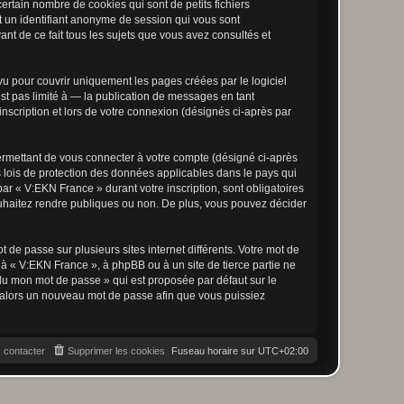
rtain nombre de cookies qui sont de petits fichiers
et un identifiant anonyme de session qui vous sont
nt de ce fait tous les sujets que vous avez consultés et
u pour couvrir uniquement les pages créées par le logiciel
t pas limité à — la publication de messages en tant
nscription et lors de votre connexion (désignés ci-après par
ermettant de vous connecter à votre compte (désigné ci-après
 lois de protection des données applicables dans le pays qui
par « V:EKN France » durant votre inscription, sont obligatoires
ouhaitez rendre publiques ou non. De plus, vous pouvez décider
 de passe sur plusieurs sites internet différents. Votre mot de
à « V:EKN France », à phpBB ou à un site de tierce partie ne
du mon mot de passe » qui est proposée par défaut sur le
ra alors un nouveau mot de passe afin que vous puissiez
 contacter
Supprimer les cookies
Fuseau horaire sur
UTC+02:00