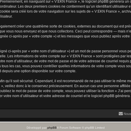
 Premièrement, en naviguant sur « V:EKN France », le logiciel phpBB génèrera un ce
ordinateur. Les deux premiers cookies ne contiennent qu’un identifiant utilisateur 
okie sera créé lors de votre navigation sur les sujets de « V:EKN France », archiva
lisateur.
galement créer une quatrième sorte de cookies, externes au document qui est prév
que vous nous envoyez et que nous collectons. Ceci peut correspondre — mais n’es
ignée ci-après par « votre compte ») et les messages que vous publiez après votre i
igné ci-après par « votre nom d’utilisateur ») et un mot de passe personnel vous p
elle. Les informations de votre compte sur « V:EKN France » sont protégées par les
re nom d’utilisateur, de votre mot de passe et de votre adresse de courriel requis 
ns tous les cas, vous pouvez contrôler quelles informations de votre compte vous s
BB depuis une option disponible sur votre compte.
afin qu’il soit sécurisé. Cependant, il est recommandé de ne pas utiliser le même mot
», veillez donc à le conservez précieusement. En aucun cas une personne affiliée 
bliez le mot de passe de votre compte, vous pouvez utiliser la fonction « J’ai per
r votre nom d’utilisateur et votre adresse de courriel et le logiciel phpBB génére
Nous
Développé par
phpBB
® Forum Software © phpBB Limited