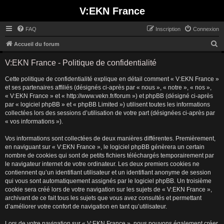
V:EKN France
FAQ
Inscription
Connexion
R
Accueil du forum
e
V:EKN France - Politique de confidentialité
c
Cette politique de confidentialité explique en détail comment « V:EKN France »
h
et ses partenaires affiliés (désignés ci-après par « nous », « notre », « nos »,
e
« V:EKN France » et « http://www.vekn.fr/forum ») et phpBB (désigné ci-après
r
par « logiciel phpBB » et « phpBB Limited ») utilisent toutes les informations
collectées lors des sessions d’utilisation de votre part (désignées ci-après par
c
« vos informations »).
h
Vos informations sont collectées de deux manières différentes. Premièrement,
e
en naviguant sur « V:EKN France », le logiciel phpBB génèrera un certain
r
nombre de cookies qui sont de petits fichiers téléchargés temporairement par
le navigateur internet de votre ordinateur. Les deux premiers cookies ne
contiennent qu’un identifiant utilisateur et un identifiant anonyme de session
qui vous sont automatiquement assignés par le logiciel phpBB. Un troisième
cookie sera créé lors de votre navigation sur les sujets de « V:EKN France »,
archivant de ce fait tous les sujets que vous avez consultés et permettant
d’améliorer votre confort de navigation en tant qu’utilisateur.
Lors de votre navigation sur « V:EKN France », nous pouvons également créer