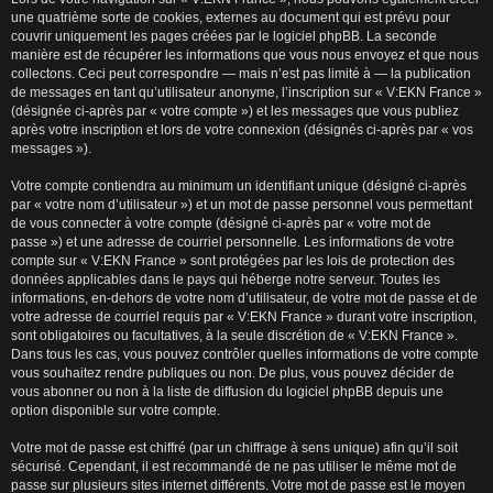
une quatrième sorte de cookies, externes au document qui est prévu pour
couvrir uniquement les pages créées par le logiciel phpBB. La seconde
manière est de récupérer les informations que vous nous envoyez et que nous
collectons. Ceci peut correspondre — mais n’est pas limité à — la publication
de messages en tant qu’utilisateur anonyme, l’inscription sur « V:EKN France »
(désignée ci-après par « votre compte ») et les messages que vous publiez
après votre inscription et lors de votre connexion (désignés ci-après par « vos
messages »).
Votre compte contiendra au minimum un identifiant unique (désigné ci-après
par « votre nom d’utilisateur ») et un mot de passe personnel vous permettant
de vous connecter à votre compte (désigné ci-après par « votre mot de
passe ») et une adresse de courriel personnelle. Les informations de votre
compte sur « V:EKN France » sont protégées par les lois de protection des
données applicables dans le pays qui héberge notre serveur. Toutes les
informations, en-dehors de votre nom d’utilisateur, de votre mot de passe et de
votre adresse de courriel requis par « V:EKN France » durant votre inscription,
sont obligatoires ou facultatives, à la seule discrétion de « V:EKN France ».
Dans tous les cas, vous pouvez contrôler quelles informations de votre compte
vous souhaitez rendre publiques ou non. De plus, vous pouvez décider de
vous abonner ou non à la liste de diffusion du logiciel phpBB depuis une
option disponible sur votre compte.
Votre mot de passe est chiffré (par un chiffrage à sens unique) afin qu’il soit
sécurisé. Cependant, il est recommandé de ne pas utiliser le même mot de
passe sur plusieurs sites internet différents. Votre mot de passe est le moyen