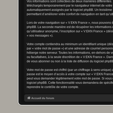
Vos informations sont collectées de deux manières différentes.
téléchargés temporairement par le navigateur internet de votre 
automatiquement assignés par le logiciel phpBB. Un troisième co
permettant d’améliorer votre confort de navigation en tant qu’uti
Lors de votre navigation sur « V:EKN France », nous pouvons é
phpBB. La seconde manière est de récupérer les informations 
qu’utilisateur anonyme, l’inscription sur « V:EKN France » (dés
« vos messages »).
Votre compte contiendra au minimum un identifiant unique (dés
par « votre mot de passe ») et une adresse de courriel personn
héberge notre serveur. Toutes les informations, en-dehors de vot
ou facultatives, à la seule discrétion de « V:EKN France ». Da
de vous abonner ou non à la liste de diffusion du logiciel php
Votre mot de passe est chiffré (par un chiffrage à sens unique) 
passe est le moyen d’accès à votre compte sur « V:EKN France 
peut vous demander légitimement votre mot de passe. Si vous ou
logiciel phpBB. Cette fonctionnalité vous demandera de spécifie
reprendre le contrôle de votre compte.
Accueil du forum