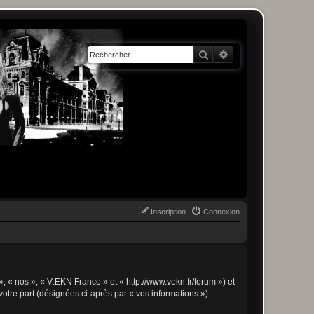
Rechercher
Recherche avancée
Inscription
Connexion
», « nos », « V:EKN France » et « http://www.vekn.fr/forum ») et
votre part (désignées ci-après par « vos informations »).