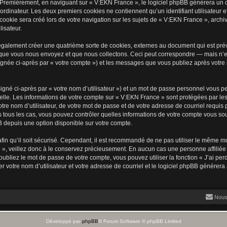
 Premièrement, en naviguant sur « V:EKN France », le logiciel phpBB génèrera un ce
ordinateur. Les deux premiers cookies ne contiennent qu’un identifiant utilisateur 
okie sera créé lors de votre navigation sur les sujets de « V:EKN France », archiva
lisateur.
galement créer une quatrième sorte de cookies, externes au document qui est prév
que vous nous envoyez et que nous collectons. Ceci peut correspondre — mais n’es
ignée ci-après par « votre compte ») et les messages que vous publiez après votre i
igné ci-après par « votre nom d’utilisateur ») et un mot de passe personnel vous p
elle. Les informations de votre compte sur « V:EKN France » sont protégées par les
re nom d’utilisateur, de votre mot de passe et de votre adresse de courriel requis 
ns tous les cas, vous pouvez contrôler quelles informations de votre compte vous s
BB depuis une option disponible sur votre compte.
afin qu’il soit sécurisé. Cependant, il est recommandé de ne pas utiliser le même mot
», veillez donc à le conservez précieusement. En aucun cas une personne affiliée 
bliez le mot de passe de votre compte, vous pouvez utiliser la fonction « J’ai per
r votre nom d’utilisateur et votre adresse de courriel et le logiciel phpBB génére
Nous
Développé par
phpBB
® Forum Software © phpBB Limited