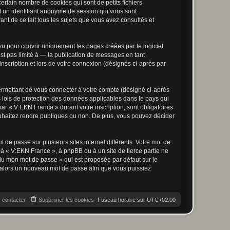
rtain nombre de cookies qui sont de petits fichiers
et un identifiant anonyme de session qui vous sont
nt de ce fait tous les sujets que vous avez consultés et
u pour couvrir uniquement les pages créées par le logiciel
t pas limité à — la publication de messages en tant
nscription et lors de votre connexion (désignés ci-après par
ermettant de vous connecter à votre compte (désigné ci-après
 lois de protection des données applicables dans le pays qui
par « V:EKN France » durant votre inscription, sont obligatoires
ouhaitez rendre publiques ou non. De plus, vous pouvez décider
 de passe sur plusieurs sites internet différents. Votre mot de
à « V:EKN France », à phpBB ou à un site de tierce partie ne
du mon mot de passe » qui est proposée par défaut sur le
ra alors un nouveau mot de passe afin que vous puissiez
 contacter
Supprimer les cookies
Fuseau horaire sur
UTC+02:00