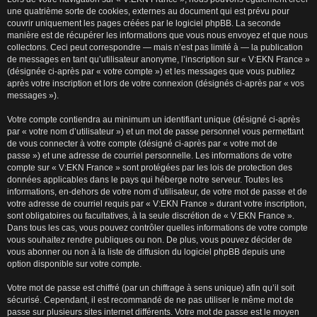
une quatrième sorte de cookies, externes au document qui est prévu pour
couvrir uniquement les pages créées par le logiciel phpBB. La seconde
manière est de récupérer les informations que vous nous envoyez et que nous
collectons. Ceci peut correspondre — mais n’est pas limité à — la publication
de messages en tant qu’utilisateur anonyme, l’inscription sur « V:EKN France »
(désignée ci-après par « votre compte ») et les messages que vous publiez
après votre inscription et lors de votre connexion (désignés ci-après par « vos
messages »).
Votre compte contiendra au minimum un identifiant unique (désigné ci-après
par « votre nom d’utilisateur ») et un mot de passe personnel vous permettant
de vous connecter à votre compte (désigné ci-après par « votre mot de
passe ») et une adresse de courriel personnelle. Les informations de votre
compte sur « V:EKN France » sont protégées par les lois de protection des
données applicables dans le pays qui héberge notre serveur. Toutes les
informations, en-dehors de votre nom d’utilisateur, de votre mot de passe et de
votre adresse de courriel requis par « V:EKN France » durant votre inscription,
sont obligatoires ou facultatives, à la seule discrétion de « V:EKN France ».
Dans tous les cas, vous pouvez contrôler quelles informations de votre compte
vous souhaitez rendre publiques ou non. De plus, vous pouvez décider de
vous abonner ou non à la liste de diffusion du logiciel phpBB depuis une
option disponible sur votre compte.
Votre mot de passe est chiffré (par un chiffrage à sens unique) afin qu’il soit
sécurisé. Cependant, il est recommandé de ne pas utiliser le même mot de
passe sur plusieurs sites internet différents. Votre mot de passe est le moyen