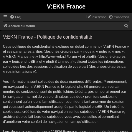
V:EKN France
FAQ
Inscription
Connexion
R
Accueil du forum
e
V:EKN France - Politique de confidentialité
c
Cette politique de confidentialité explique en détail comment « V:EKN France »
h
et ses partenaires affiliés (désignés ci-après par « nous », « notre », « nos »,
e
« V:EKN France » et « http://www.vekn.fr/forum ») et phpBB (désigné ci-après
r
par « logiciel phpBB » et « phpBB Limited ») utilisent toutes les informations
collectées lors des sessions d’utilisation de votre part (désignées ci-après par
c
« vos informations »).
h
Vos informations sont collectées de deux manières différentes. Premièrement,
e
en naviguant sur « V:EKN France », le logiciel phpBB génèrera un certain
r
nombre de cookies qui sont de petits fichiers téléchargés temporairement par
le navigateur internet de votre ordinateur. Les deux premiers cookies ne
contiennent qu’un identifiant utilisateur et un identifiant anonyme de session
qui vous sont automatiquement assignés par le logiciel phpBB. Un troisième
cookie sera créé lors de votre navigation sur les sujets de « V:EKN France »,
archivant de ce fait tous les sujets que vous avez consultés et permettant
d’améliorer votre confort de navigation en tant qu’utilisateur.
Lors de votre navigation sur « V:EKN France », nous pouvons également créer