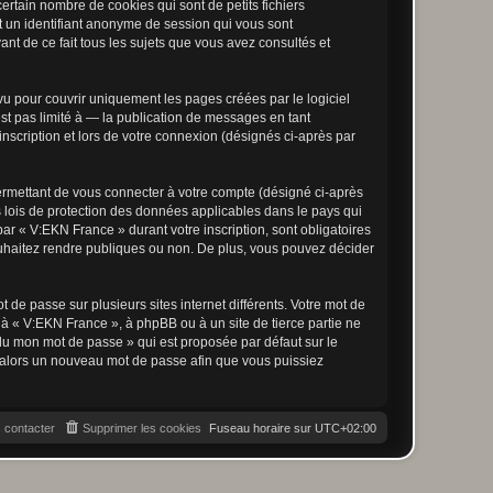
rtain nombre de cookies qui sont de petits fichiers
et un identifiant anonyme de session qui vous sont
nt de ce fait tous les sujets que vous avez consultés et
u pour couvrir uniquement les pages créées par le logiciel
t pas limité à — la publication de messages en tant
nscription et lors de votre connexion (désignés ci-après par
ermettant de vous connecter à votre compte (désigné ci-après
 lois de protection des données applicables dans le pays qui
par « V:EKN France » durant votre inscription, sont obligatoires
ouhaitez rendre publiques ou non. De plus, vous pouvez décider
 de passe sur plusieurs sites internet différents. Votre mot de
à « V:EKN France », à phpBB ou à un site de tierce partie ne
du mon mot de passe » qui est proposée par défaut sur le
ra alors un nouveau mot de passe afin que vous puissiez
 contacter
Supprimer les cookies
Fuseau horaire sur
UTC+02:00