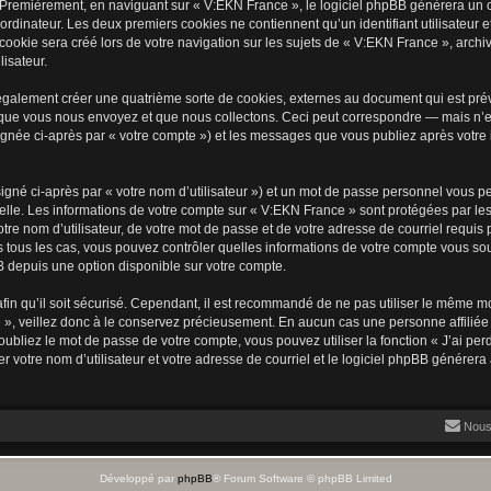
 Premièrement, en naviguant sur « V:EKN France », le logiciel phpBB génèrera un ce
ordinateur. Les deux premiers cookies ne contiennent qu’un identifiant utilisateur 
okie sera créé lors de votre navigation sur les sujets de « V:EKN France », archiva
lisateur.
galement créer une quatrième sorte de cookies, externes au document qui est prév
que vous nous envoyez et que nous collectons. Ceci peut correspondre — mais n’es
ignée ci-après par « votre compte ») et les messages que vous publiez après votre i
igné ci-après par « votre nom d’utilisateur ») et un mot de passe personnel vous p
elle. Les informations de votre compte sur « V:EKN France » sont protégées par les
re nom d’utilisateur, de votre mot de passe et de votre adresse de courriel requis 
ns tous les cas, vous pouvez contrôler quelles informations de votre compte vous s
BB depuis une option disponible sur votre compte.
afin qu’il soit sécurisé. Cependant, il est recommandé de ne pas utiliser le même mot
», veillez donc à le conservez précieusement. En aucun cas une personne affiliée 
bliez le mot de passe de votre compte, vous pouvez utiliser la fonction « J’ai per
r votre nom d’utilisateur et votre adresse de courriel et le logiciel phpBB génére
Nous
Développé par
phpBB
® Forum Software © phpBB Limited