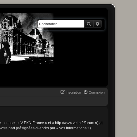
Rechercher
Recherche avancée
Inscription
Connexion
», « nos », « V:EKN France » et « http://www.vekn.fr/forum ») et
votre part (désignées ci-après par « vos informations »).