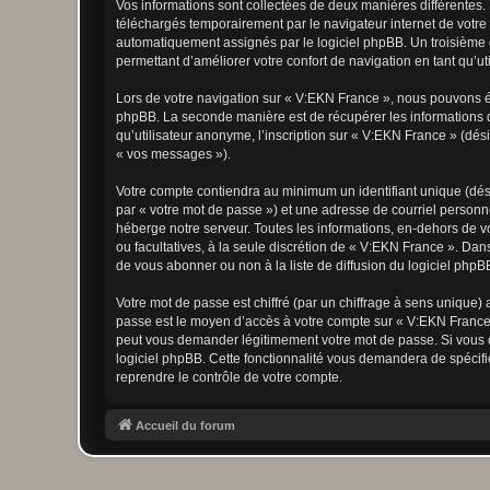
Vos informations sont collectées de deux manières différentes.
téléchargés temporairement par le navigateur internet de votre 
automatiquement assignés par le logiciel phpBB. Un troisième co
permettant d’améliorer votre confort de navigation en tant qu’uti
Lors de votre navigation sur « V:EKN France », nous pouvons é
phpBB. La seconde manière est de récupérer les informations 
qu’utilisateur anonyme, l’inscription sur « V:EKN France » (dés
« vos messages »).
Votre compte contiendra au minimum un identifiant unique (dés
par « votre mot de passe ») et une adresse de courriel personn
héberge notre serveur. Toutes les informations, en-dehors de vot
ou facultatives, à la seule discrétion de « V:EKN France ». Da
de vous abonner ou non à la liste de diffusion du logiciel php
Votre mot de passe est chiffré (par un chiffrage à sens unique) 
passe est le moyen d’accès à votre compte sur « V:EKN France 
peut vous demander légitimement votre mot de passe. Si vous ou
logiciel phpBB. Cette fonctionnalité vous demandera de spécifie
reprendre le contrôle de votre compte.
Accueil du forum