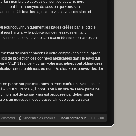
rtain nombre de cookies qui sont de petits fichiers
et un identifiant anonyme de session qui vous sont
nt de ce fait tous les sujets que vous avez consultés et
u pour couvrir uniquement les pages créées par le logiciel
t pas limité à — la publication de messages en tant
nscription et lors de votre connexion (désignés ci-après par
ermettant de vous connecter à votre compte (désigné ci-après
 lois de protection des données applicables dans le pays qui
par « V:EKN France » durant votre inscription, sont obligatoires
ouhaitez rendre publiques ou non. De plus, vous pouvez décider
 de passe sur plusieurs sites internet différents. Votre mot de
à « V:EKN France », à phpBB ou à un site de tierce partie ne
du mon mot de passe » qui est proposée par défaut sur le
ra alors un nouveau mot de passe afin que vous puissiez
 contacter
Supprimer les cookies
Fuseau horaire sur
UTC+02:00