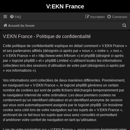
V:EKN France
FAQ
Inscription
Connexion
R
Accueil du forum
e
V:EKN France - Politique de confidentialité
c
Cette politique de confidentialité explique en détail comment « V:EKN France »
h
et ses partenaires affiliés (désignés ci-après par « nous », « notre », « nos »,
e
« V:EKN France » et « http://www.vekn.fr/forum ») et phpBB (désigné ci-après
r
par « logiciel phpBB » et « phpBB Limited ») utilisent toutes les informations
collectées lors des sessions d’utilisation de votre part (désignées ci-après par
c
« vos informations »).
h
Vos informations sont collectées de deux manières différentes. Premièrement,
e
en naviguant sur « V:EKN France », le logiciel phpBB génèrera un certain
r
nombre de cookies qui sont de petits fichiers téléchargés temporairement par
le navigateur internet de votre ordinateur. Les deux premiers cookies ne
contiennent qu’un identifiant utilisateur et un identifiant anonyme de session
qui vous sont automatiquement assignés par le logiciel phpBB. Un troisième
cookie sera créé lors de votre navigation sur les sujets de « V:EKN France »,
archivant de ce fait tous les sujets que vous avez consultés et permettant
d’améliorer votre confort de navigation en tant qu’utilisateur.
Lors de votre navigation sur « V:EKN France », nous pouvons également créer