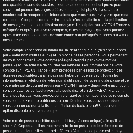
une quatrième sorte de cookies, externes au document qui est prévu pour
couvrir uniquement les pages créées par le logiciel phpBB. La seconde
manière est de récupérer les informations que vous nous envoyez et que nous
collectons. Ceci peut correspondre — mais n’est pas limité à — la publication
de messages en tant qu’utilisateur anonyme, l’inscription sur « V:EKN France »
(désignée ci-après par « votre compte ») et les messages que vous publiez
après votre inscription et lors de votre connexion (désignés ci-après par « vos
messages »).
Votre compte contiendra au minimum un identifiant unique (désigné ci-après
par « votre nom d’utilisateur ») et un mot de passe personnel vous permettant
de vous connecter à votre compte (désigné ci-après par « votre mot de
passe ») et une adresse de courriel personnelle. Les informations de votre
compte sur « V:EKN France » sont protégées par les lois de protection des
données applicables dans le pays qui héberge notre serveur. Toutes les
informations, en-dehors de votre nom d’utilisateur, de votre mot de passe et de
votre adresse de courriel requis par « V:EKN France » durant votre inscription,
sont obligatoires ou facultatives, à la seule discrétion de « V:EKN France ».
Dans tous les cas, vous pouvez contrôler quelles informations de votre compte
vous souhaitez rendre publiques ou non. De plus, vous pouvez décider de
vous abonner ou non à la liste de diffusion du logiciel phpBB depuis une
option disponible sur votre compte.
Votre mot de passe est chiffré (par un chiffrage à sens unique) afin qu’il soit
sécurisé. Cependant, il est recommandé de ne pas utiliser le même mot de
passe sur plusieurs sites internet différents. Votre mot de passe est le moyen