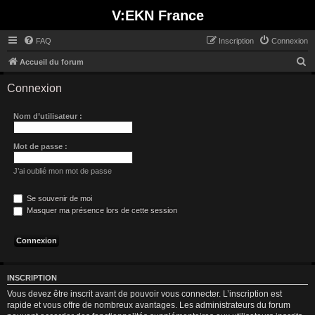
V:EKN France
FAQ
Inscription
Connexion
R
Accueil du forum
e
Connexion
c
h
Nom d’utilisateur :
e
r
Mot de passe :
c
J’ai oublié mon mot de passe
h
e
Se souvenir de moi
Masquer ma présence lors de cette session
r
INSCRIPTION
Vous devez être inscrit avant de pouvoir vous connecter. L’inscription est
rapide et vous offre de nombreux avantages. Les administrateurs du forum